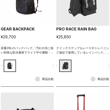
GEAR BACKPACK
PRO RACE RAIN BAG
¥29,700
¥25,850
容量26Lのバックパック。汚れや水に強
クイックステップもレースやトレーニン
い特殊な防水素材でライド中や通勤・通
グ遠征で使用しているレインバック。バ
学にも便利。内部の仕切りも多く、腰部
ックサイズ：48cm × 24cm × 26cm。
分でとめられるウエストベルトも付いて
シューズバックサイズ：33cm × 24cm
vigate_before
navigate_next
navigate_before
navigate_n
いる。
× 16cm。
商品比較
商品比較