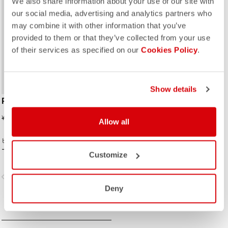
We also share information about your use of our site with
our social media, advertising and analytics partners who
may combine it with other information that you’ve
provided to them or that they’ve collected from your use
of their services as specified on our
Cookies Policy
.
Show details
RACE BRIEFCASE
¥10,175
¥20,350
Allow all
ビジネスシーンにも使い勝手の良いブリ
ーフケース。ポケットが多く、パソコン
Customize
も簡単に収納できる。毎日の通勤、通学
にも◎ サイズ：36cm × 28cm × 14cm
vigate_before
navigate_next
Deny
商品比較