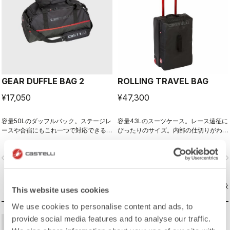
GEAR DUFFLE BAG 2
ROLLING TRAVEL BAG
¥17,050
¥47,300
容量50Lのダッフルバック。ステージレ
容量43Lのスーツケース。レース遠征に
ースや合宿にもこれ一つで対応できる。
ぴったりのサイズ。内部の仕切りがわか
防水で汚れもつきにくい特殊素材。
りやすく必要なものを簡単に整理でき
る。サイズ：35cm × 54cm × 25cm
vigate_before
navigate_next
navigate_before
navigate_n
商品比較
商品比較
This website uses cookies
We use cookies to personalise content and ads, to
provide social media features and to analyse our traffic.