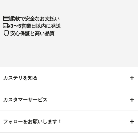
credit_card
柔軟で安全なお支払い
local_shipping
3〜5営業日以内に発送
shield
安心保証と高い品質
カステリを知る
カスタマーサービス
フォローをお願いします！