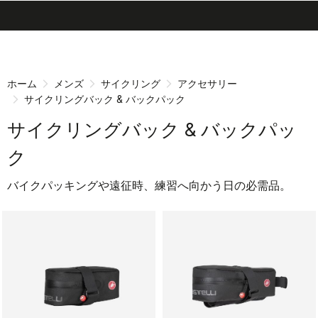
search
menu
shopping_cart
同
ナ
意
ビ
画
ゲ
ホーム
メンズ
サイクリング
アクセサリー
面
ー
サイクリングバック & バックパック
へ
シ
ョ
サイクリングバック & バックパッ
ン
ク
画
面
バイクパッキングや遠征時、練習へ向かう日の必需品。
へ