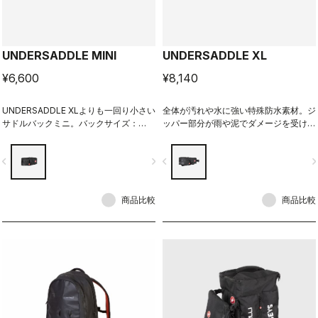
UNDERSADDLE MINI
UNDERSADDLE XL
¥6,600
¥8,140
UNDERSADDLE XLよりも一回り小さい
全体が汚れや水に強い特殊防水素材。ジ
サドルバックミニ。バックサイズ：
ッパー部分が雨や泥でダメージを受けな
5cm × 13cm × 5cm。
いようカバーされた便利なサドルバッ
ク。サイズ：6cm × 15cm × 6cm
vigate_before
navigate_next
navigate_before
navigate_n
商品比較
商品比較