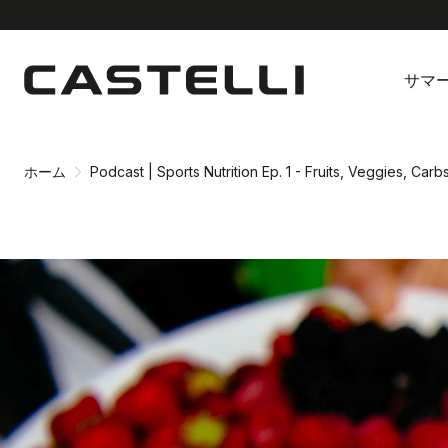
同
ナ
意
ビ
サマ
画
ゲ
面
ー
へ
シ
ョ
ホーム
Podcast | Sports Nutrition Ep. 1 - Fruits, Veggies, Ca
ン
画
面
へ