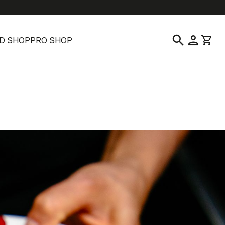
help
location_on
language
よくある質問
販売店を探す
日本語
|
日本
search
person
shopping_cart
D SHOP
PRO SHOP