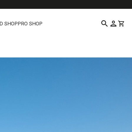
help
location_on
language
よくある質問
販売店を探す
日本語
|
日本
search
person
shopping_cart
D SHOP
PRO SHOP