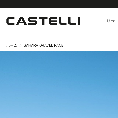
同
ナ
意
ビ
サマ
画
ゲ
面
ー
へ
シ
ョ
ホーム
SAHARA GRAVEL RACE
ン
画
面
へ