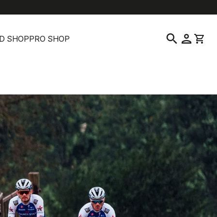
help
location_on
language
よくある質問
販売店を探す
日本語
|
日本
search
person
shopping_cart
D SHOP
PRO SHOP