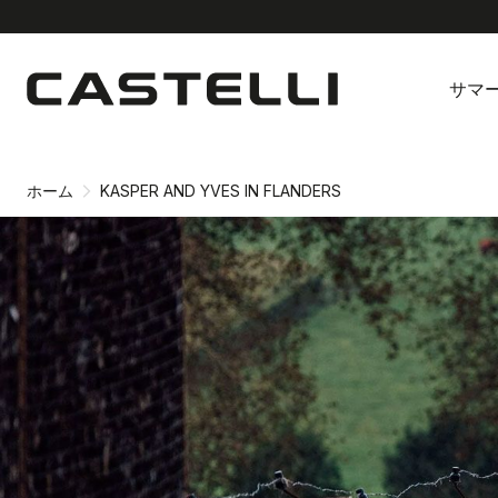
同
ナ
意
ビ
サマ
画
ゲ
面
ー
へ
シ
ョ
ホーム
KASPER AND YVES IN FLANDERS
ン
画
面
へ