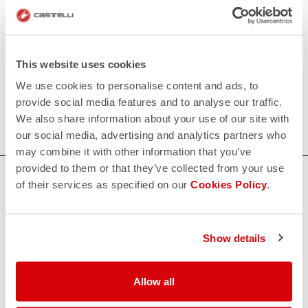
• Flat polyurethane tape at top to keep shoecover in
place.
This website uses cookies
120€/piece. Minimum order: 10 pieces.
We use cookies to personalise content and ads, to
provide social media features and to analyse our traffic.
Do you need more information? Contact us at
We also share information about your use of our site with
info@castelli-cycling.com
our social media, advertising and analytics partners who
may combine it with other information that you’ve
provided to them or that they’ve collected from your use
お困りですか？
of their services as specified on our
Cookies Policy
.
あらゆるご質問は日本語カスタマーサービスまでお問い合わせ下さ
い。
Show details
お問い合わせ
Allow all
email
お気軽にお問い合わせ下さい。
日本語カスタマーサービスへのお問い合わせ