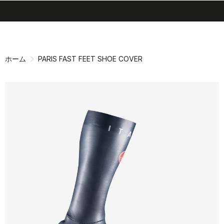
search
menu
shopping_cart
同
ナ
意
ビ
画
ゲ
ホーム
PARIS FAST FEET SHOE COVER
面
ー
へ
シ
ョ
ン
画
面
へ