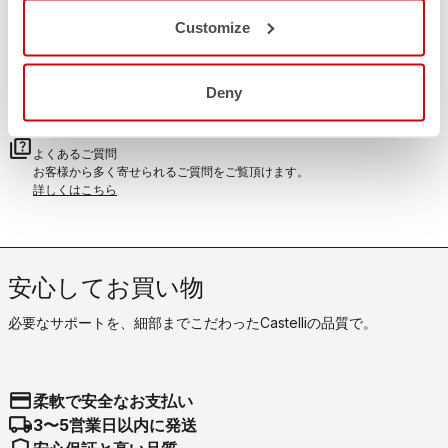
こちらから
Customize
返品・返金について
replay
無料返品・返金保証
ご自宅に商品が到着してから30日以内
Deny
詳しくはこちら
FAQ
quiz
よくあるご質問
お客様から多く寄せられるご質問をご覧頂けます。
詳しくはこちら
安心してお買い物
必要なサポートを、細部までこだわったCastelliの品質で。
credit_card
柔軟で安全なお支払い
local_shipping
3〜5営業日以内に発送