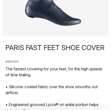
PARIS FAST FEET SHOE COVER
6830303
The fastest covering for your feet, for the high speeds
of time trialing.
• Silicone-coated fabric over the shoe smooths out
airflow;
• Engineered grooved Lycra® on ankle portion helps
detach airflow;