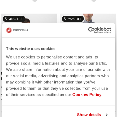
sell
sell
40% OFF
25% OFF
This website uses cookies
We use cookies to personalise content and ads, to
provide social media features and to analyse our traffic.
We also share information about your use of our site with
COMPETIZIONE 2
TEMPESTA LITE JACKET
our social media, advertising and analytics partners who
BIBSHORT
224,97 €
may combine it with other information that you’ve
299,95 €
65,97 €
109,95 €
provided to them or that they’ve collected from your use
Un modèle conçu pour exceller à
La veste imperméable et compacte
of their services as specified on our
Cookies Policy
.
tous les niveaux, sans toutefois trop
à emporter pour toutes vos sorties.
en faire.
Incroyablement respirante et légère,
elle offre un parfait ajustement. Elle
vigate_before
navigate_next
navigate_before
navigate_n
est idéale s'il risque de pleuvoir ou
Show details