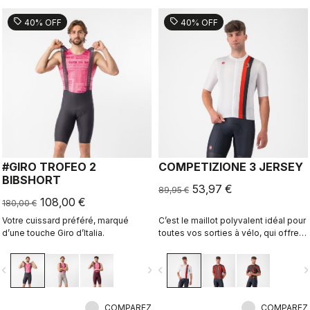
sell
sell
40% OFF
40% OFF
#GIRO TROFEO 2
COMPETIZIONE 3 JERSEY
BIBSHORT
53,97 €
89,95 €
108,00 €
180,00 €
Votre cuissard préféré, marqué
C’est le maillot polyvalent idéal pour
d’une touche Giro d’Italia.
toutes vos sorties à vélo, qui offre
confort lors des entraînements et
vitesse lors des sorties rapides en
vigate_before
navigate_next
navigate_before
navigate_n
groupe ou des courses.
COMPAREZ
COMPAREZ