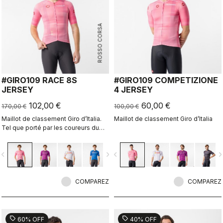
ROSSO CORSA
#GIRO109 RACE 8S
#GIRO109 COMPETIZIONE
JERSEY
4 JERSEY
102,00 €
60,00 €
170,00 €
100,00 €
Maillot de classement Giro d’Italia.
Maillot de classement Giro d’Italia
Tel que porté par les coureurs du
peloton.
vigate_before
navigate_next
navigate_before
navigate_n
COMPAREZ
COMPAREZ
sell
sell
60% OFF
40% OFF