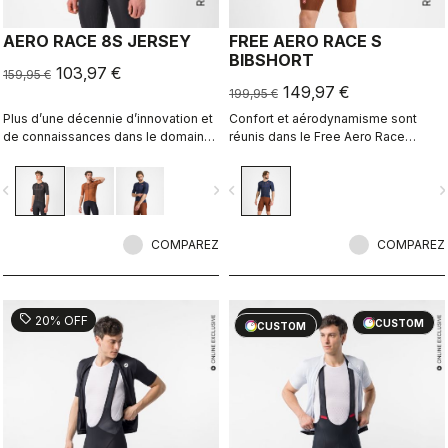
AERO RACE 8S JERSEY
FREE AERO RACE S
BIBSHORT
103,97 €
159,95 €
149,97 €
199,95 €
Plus d’une décennie d’innovation et
Confort et aérodynamisme sont
de connaissances dans le domaine
réunis dans le Free Aero Race
de la vitesse. Notre maillot le plus
Bibshort le plus rapide et le plus
rapide l’est désormais encore plus.
confortable à ce jour.
vigate_before
navigate_next
navigate_before
navigate_n
COMPAREZ
COMPAREZ
sell
sell
20% OFF
20% OFF
CUSTOM
CUSTOM