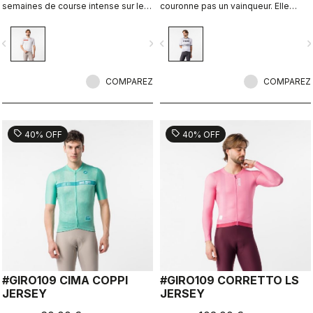
semaines de course intense sur les
couronne pas un vainqueur. Elle
anciennes routes pavées de Rome.
consacre qui atteint le sommet.
vigate_before
navigate_next
navigate_before
navigate_n
COMPAREZ
COMPAREZ
sell
sell
40% OFF
40% OFF
#GIRO109 CIMA COPPI
#GIRO109 CORRETTO LS
JERSEY
JERSEY