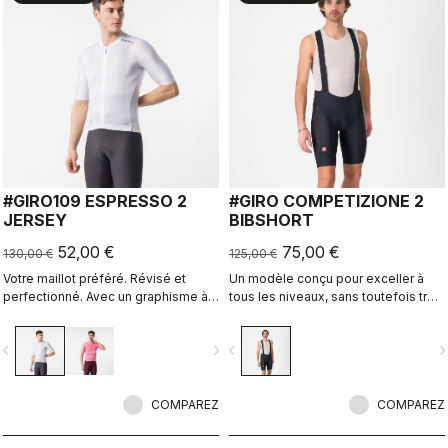
#GIRO109 ESPRESSO 2
#GIRO COMPETIZIONE 2
JERSEY
BIBSHORT
52,00 €
75,00 €
130,00 €
125,00 €
Votre maillot préféré. Révisé et
Un modèle conçu pour exceller à
perfectionné. Avec un graphisme à
tous les niveaux, sans toutefois trop
l’enseigne du Giro d’Italia.
en faire.
vigate_before
navigate_next
navigate_before
navigate_n
COMPAREZ
COMPAREZ