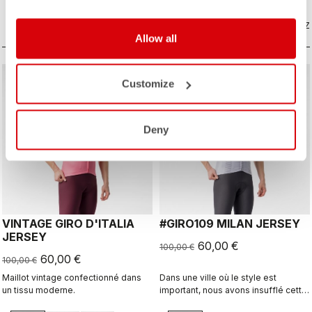
si vous souhaitez simplement une
meilleure protection lors d'une
COMPAREZ
longue descente.
COMPAREZ
Allow all
sell
sell
40% OFF
40% OFF
Customize
Deny
VINTAGE GIRO D'ITALIA
#GIRO109 MILAN JERSEY
JERSEY
60,00 €
100,00 €
60,00 €
100,00 €
Maillot vintage confectionné dans
Dans une ville où le style est
un tissu moderne.
important, nous avons insufflé cette
énergie dans ce maillot.