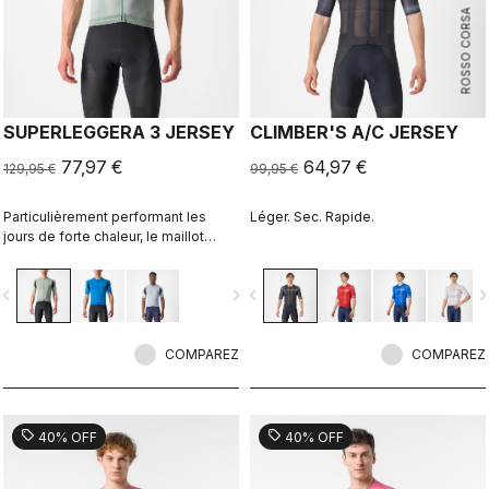
ROSSO CORSA
SUPERLEGGERA 3 JERSEY
CLIMBER'S A/C JERSEY
77,97 €
64,97 €
129,95 €
99,95 €
Particulièrement performant les
Léger. Sec. Rapide.
jours de forte chaleur, le maillot
Superleggera Jersey est tellement
léger que vous le sentirez à peine.
vigate_before
navigate_next
navigate_before
navigate_n
C’est le maillot qui vous apportera le
plus de confort pendant la belle
saison ou par temps chaud.
COMPAREZ
COMPAREZ
sell
sell
40% OFF
40% OFF