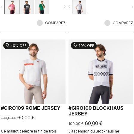
vigate_before
navigate_next
navigate_before
navigate_n
COMPAREZ
COMPAREZ
sell
sell
40% OFF
40% OFF
#GIRO109 ROME JERSEY
#GIRO109 BLOCKHAUS
JERSEY
60,00 €
100,00 €
60,00 €
100,00 €
Ce maillot célèbre la fin de trois
L’ascension du Blockhaus ne