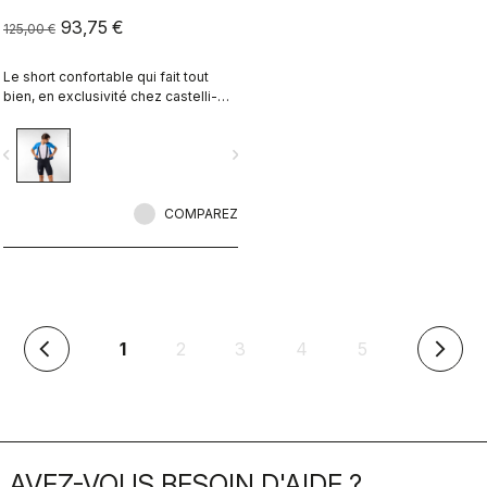
93,75 €
125,00 €
Le short confortable qui fait tout
bien, en exclusivité chez castelli-
cycling.com
vigate_before
navigate_next
COMPAREZ
(en
1
2
3
4
5
arrow_back_ios
arrow_forward_ios
cours)
AVEZ-VOUS BESOIN D'AIDE ?