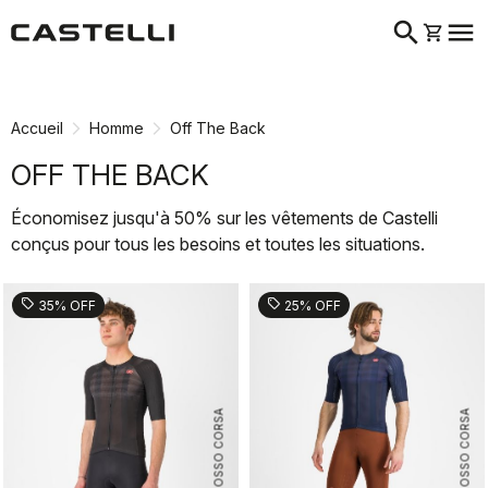
search
menu
shopping_cart
Passer
Passer
au
à
contenu
la
Accueil
Homme
Off The Back
directement
navigation
directement
OFF THE BACK
Économisez jusqu'à 50% sur les vêtements de Castelli
conçus pour tous les besoins et toutes les situations.
sell
sell
35% OFF
25% OFF
ROSSO CORSA
ROSSO CORSA