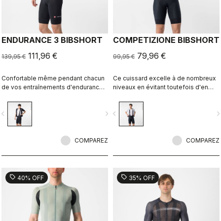
ENDURANCE 3 BIBSHORT
COMPETIZIONE BIBSHORT
111,96 €
79,96 €
139,95 €
99,95 €
Confortable même pendant chacun
Ce cuissard excelle à de nombreux
de vos entraînements d'endurance
niveaux en évitant toutefois d'en
grâce à la peau de chamois Castelli
faire trop. Avec ses tissus de
la plus confortable.
qualité, sa coupe parfaite, ses
vigate_before
navigate_next
navigate_before
navigate_n
coutures plates, sa peau de
chamois KISS Air2 et ses bandes de
maintien autour des jambes, il
COMPAREZ
partage certaines caractéristiques
COMPAREZ
de notre cuissard à bretelles Free
Aero Race 4 pour les pros.
sell
sell
40% OFF
35% OFF