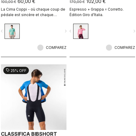
60,00 €
102,00 €
100,00 €
170,00 €
La Cima Coppi - où chaque coup de
Espresso + Grappa = Corretto.
pédale est sincère et chaque
Édition Giro d’Italia.
respiration est méritée.
vigate_before
navigate_next
navigate_before
navigate_n
COMPAREZ
COMPAREZ
sell
25% OFF
CLASSIFICA BIBSHORT