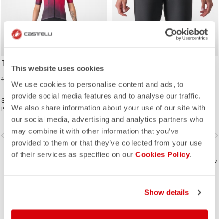
We also share information about your use of our site with
our social media, advertising and analytics partners who
may combine it with other information that you’ve
provided to them or that they’ve collected from your use
of their services as specified on our
Cookies Policy
.
TRI W SHORT
CORE DRILL W SHORT
90,00 €
60,00 €
120,00 €
80,00 €
Show details
Short de triathlon destiné à
Un short pour l'entraînement.
l’entraînement et à la compétition sur
toutes les distances.
Allow all
vigate_before
navigate_next
navigate_before
navigate_n
Customize
COMPAREZ
COMPAREZ
Deny