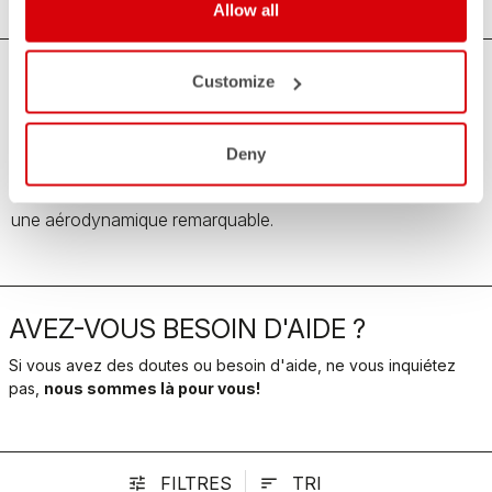
Cuissards de triathlon pour femmes
Nos cuissards de triathlon pour femmes offrent un confort
maximal grâce au rembourrage KISS Tri et un excellent
soutien musculaire, combinés à une excellente coupe et
une aérodynamique remarquable.
FILTRES
TRI
tune
sort
AVEZ-VOUS BESOIN D'AIDE ?
Si vous avez des doutes ou besoin d'aide, ne vous inquiétez
pas,
nous sommes là pour vous!
CONTACTEZ NOUS