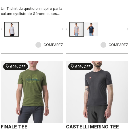
Un T-shirt du quotidien inspiré par la
culture cycliste de Gérone et ses
expressions locales. Imaginé en
collaboration avec R-A/D.
vigate_before
navigate_next
navigate_before
navigate_n
COMPAREZ
COMPAREZ
sell
sell
60% OFF
60% OFF
FINALE TEE
CASTELLI MERINO TEE