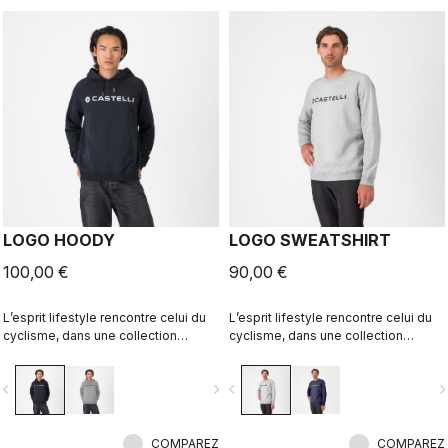
LOGO HOODY
LOGO SWEATSHIRT
100,00 €
90,00 €
L’esprit lifestyle rencontre celui du
L’esprit lifestyle rencontre celui du
cyclisme, dans une collection
cyclisme, dans une collection
parfaitement réalisée.
parfaitement réalisée.
vigate_before
navigate_next
navigate_before
navigate_n
COMPAREZ
COMPAREZ