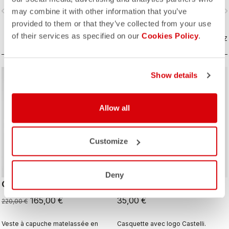
même lorsque vous mettez le pied
même lorsque vous mettez le pied
vigate_before
navigate_next
navigate_before
navigate_n
may combine it with other information that you’ve
à terre.
à terre.
provided to them or that they’ve collected from your use
of their services as specified on our
Cookies Policy
.
COMPAREZ
COMPAREZ
Show details
sell
Summer Sale 25% Off
Allow all
Customize
Deny
CLASSICO PUFFY JACKET
BASEBALL CAP
165,00 €
35,00 €
220,00 €
Veste à capuche matelassée en
Casquette avec logo Castelli.