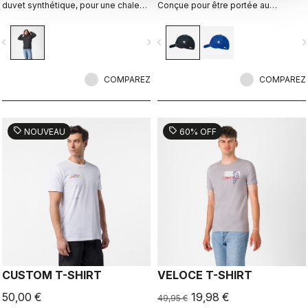
duvet synthétique, pour une chaleur
Conçue pour être portée au
légère. Modèle adapté pour une
quotidien.
utilisation décontractée, les
vigate_before
navigate_next
navigate_before
navigate_n
randonnées à vélo et la
récupération.
COMPAREZ
COMPAREZ
sell
sell
NOUVEAU
60% OFF
CUSTOM T-SHIRT
VELOCE T-SHIRT
50,00 €
19,98 €
49,95 €