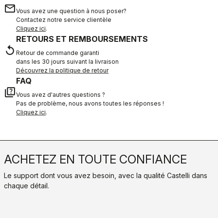
email
Vous avez une question à nous poser?
Contactez notre service clientèle
Cliquez ici
.
RETOURS ET REMBOURSEMENTS
replay
Retour de commande garanti
dans les 30 jours suivant la livraison
Découvrez la politique de retour
FAQ
quiz
Vous avez d'autres questions ?
Pas de problème, nous avons toutes les réponses !
Cliquez ici
.
ACHETEZ EN TOUTE CONFIANCE
Le support dont vous avez besoin, avec la qualité Castelli dans
chaque détail.