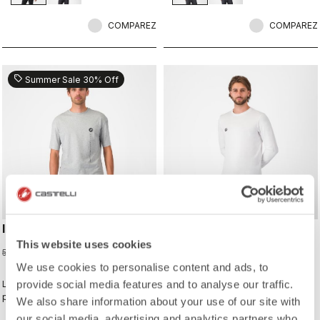
COMPAREZ
COMPAREZ
sell
Summer Sale 30% Off
INNOVATION LOGO TEE
SLEEVE LOGO LS TEE
This website uses cookies
35,00 €
60,00 €
50,00 €
We use cookies to personalise content and ads, to
provide social media features and to analyse our traffic.
Le type de T-shirt que vous
Le type de T-shirt que vous
porterez tous les jours, pour
porterez tous les jours, pour
We also share information about your use of our site with
continuer de représenter Castelli
continuer de représenter Castelli
our social media, advertising and analytics partners who