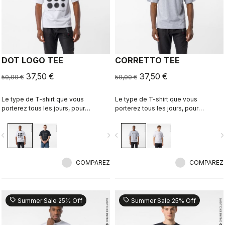
DOT LOGO TEE
CORRETTO TEE
37,50 €
37,50 €
50,00 €
50,00 €
Le type de T-shirt que vous
Le type de T-shirt que vous
porterez tous les jours, pour
porterez tous les jours, pour
continuer de représenter Castelli
continuer de représenter Castelli
même lorsque vous mettez le pied
même lorsque vous mettez le pied
vigate_before
navigate_next
navigate_before
navigate_n
à terre.
à terre.
COMPAREZ
COMPAREZ
sell
sell
Summer Sale 25% Off
Summer Sale 25% Off