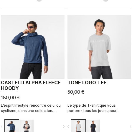
CASTELLI ALPHA FLEECE
TONE LOGO TEE
HOODY
50,00 €
180,00 €
L’esprit lifestyle rencontre celui du
Le type de T-shirt que vous
cyclisme, dans une collection
porterez tous les jours, pour
parfaitement réalisée. Un sweat à
continuer de représenter Castelli
capuche à la coupe décontractée en
même lorsque vous mettez le pied
vigate_before
navigate_next
navigate_before
navigate_n
tissu Polartec Alpha.
à terre.