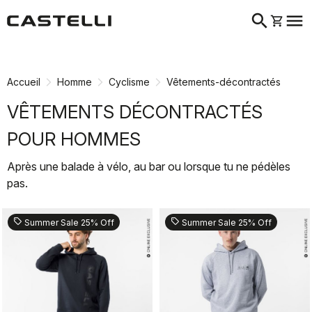
search
menu
shopping_cart
Passer
Passer
au
à
contenu
la
Accueil
Homme
Cyclisme
Vêtements-décontractés
directement
navigation
directement
VÊTEMENTS DÉCONTRACTÉS
POUR HOMMES
Après une balade à vélo, au bar ou lorsque tu ne pédèles
pas.
sell
sell
Summer Sale 25% Off
Summer Sale 25% Off