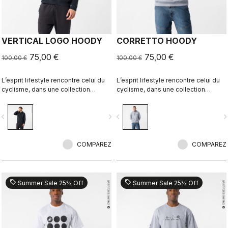
VERTICAL LOGO HOODY
CORRETTO HOODY
75,00 €
75,00 €
100,00 €
100,00 €
L’esprit lifestyle rencontre celui du
L’esprit lifestyle rencontre celui du
cyclisme, dans une collection
cyclisme, dans une collection
parfaitement réalisée.
parfaitement réalisée.
vigate_before
navigate_next
navigate_before
navigate_n
COMPAREZ
COMPAREZ
sell
sell
Summer Sale 25% Off
Summer Sale 25% Off