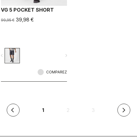
VG 5 POCKET SHORT
39,98 €
99,95 €
vigate_before
navigate_next
COMPAREZ
(en
1
2
3
arrow_back_ios
arrow_forward_ios
cours)