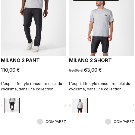
MILANO 2 PANT
MILANO 2 SHORT
110,00 €
63,00 €
90,00 €
L’esprit lifestyle rencontre celui du
L’esprit lifestyle rencontre celui du
cyclisme, dans une collection
cyclisme, dans une collection
parfaitement réalisée.
parfaitement réalisée.
vigate_before
navigate_next
navigate_before
navigate_n
COMPAREZ
COMPAREZ