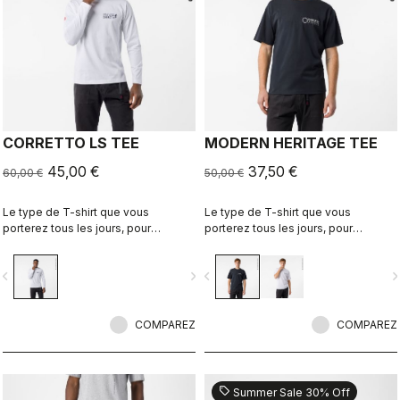
CORRETTO LS TEE
MODERN HERITAGE TEE
45,00 €
37,50 €
60,00 €
50,00 €
Le type de T-shirt que vous
Le type de T-shirt que vous
porterez tous les jours, pour
porterez tous les jours, pour
continuer de représenter Castelli
continuer de représenter Castelli
même lorsque vous mettez le pied
même lorsque vous mettez le pied
vigate_before
navigate_next
navigate_before
navigate_n
à terre.
à terre.
COMPAREZ
COMPAREZ
sell
Summer Sale 30% Off