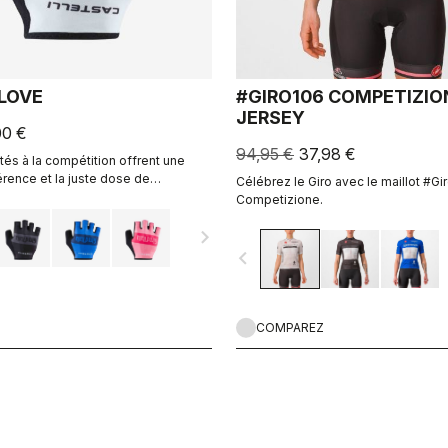
GLOVE
#GIRO106 COMPETIZIO
JERSEY
00 €
94,95 €
37,98 €
és à la compétition offrent une
rence et la juste dose de
Célébrez le Giro avec le maillot #Gi
Competizione.
navigate_next
navigate_before
COMPAREZ