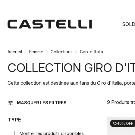
Passer
Passer
au
à
SOL
contenu
la
directement
navigation
directement
Accueil
Femme
Collections
Giro-d-Italia
COLLECTION GIRO D'I
Cette collection est destinée aux fans du Giro d'Italia, por
9 Produits t
tune
MASQUER LES FILTRES
TYPE
40% OFF
sell
Montrer les produits disponibles