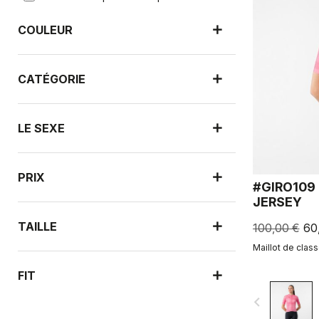
COULEUR
CATÉGORIE
LE SEXE
PRIX
#GIRO109
JERSEY
TAILLE
100,00 €
60
Maillot de class
FIT
navigate_before