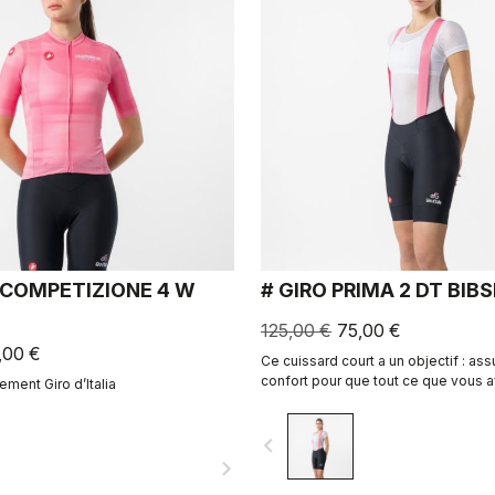
 COMPETIZIONE 4 W
# GIRO PRIMA 2 DT BIB
125,00 €
75,00 €
,00 €
Ce cuissard court a un objectif : ass
confort pour que tout ce que vous ay
ement Giro d’Italia
soit de profiter de votre sortie.
navigate_before
navigate_next