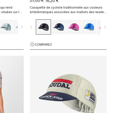
27,00 €
16,20 €
 qui rend
Casquette de cycliste traditionnelle aux couleurs
situées sur le
emblématiques associées aux maillots des leaders
du Giro d’Italia.
navigate_next
navigate_before
navigate_next
COMPAREZ