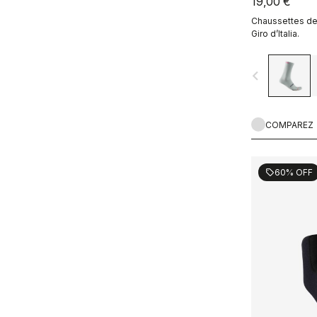
19,00 €
Chaussettes de 
Giro d’Italia.
navigate_before
COMPAREZ
60% OFF
sell