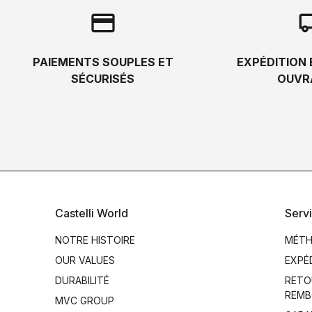
credit_card
local_s
PAIEMENTS SOUPLES ET
EXPÉDITION 
SÉCURISÉS
OUVR
Castelli World
Servi
NOTRE HISTOIRE
MÉTH
OUR VALUES
EXPÉ
DURABILITÉ
RETO
REMB
MVC GROUP