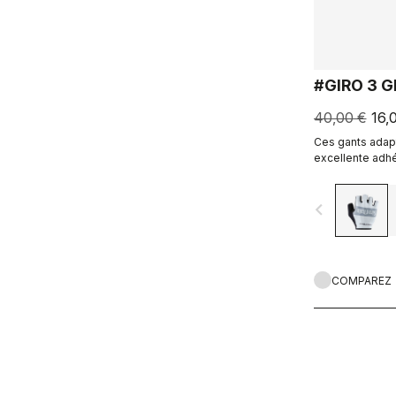
#GIRO 3 
40,00 €
16,
Ces gants adapt
excellente adhé
rembourrage.
navigate_before
COMPAREZ