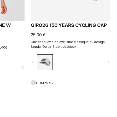
NE W
GIRO26 150 YEARS CYCLING CAP
25,00 €
Une casquette de cyclisme classique au design
Soudal Quick-Step audacieux.
ro106
navigate_before
navigate_next
navigate_next
COMPAREZ