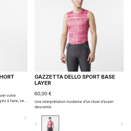
SHORT
GAZZETTA DELLO SPORT BASE
LAYER
60,00 €
urer votre
ez à faire, ce
Une interprétation moderne d’un rituel d’avant-
descente.
navigate_next
navigate_before
navigate_next