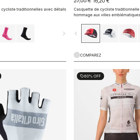
27,00 €
16,20 €
cycliste traditionnelles avec détails
Casquette de cycliste traditionnelle
hommage aux villes emblématiques 
parcours du Giro d’Italia
navigate_next
navigate_before
COMPAREZ
60% OFF
sell