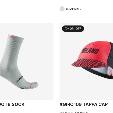
COMPAREZ
40% OFF
sell
GO 18 SOCK
#GIRO109 TAPPA CAP