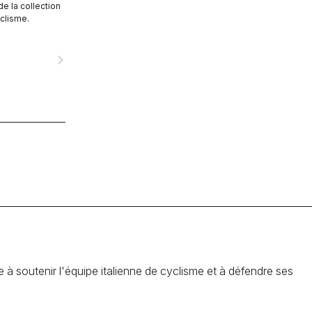
e la collection
yclisme.
navigate_next
se à soutenir l'équipe italienne de cyclisme et à défendre ses