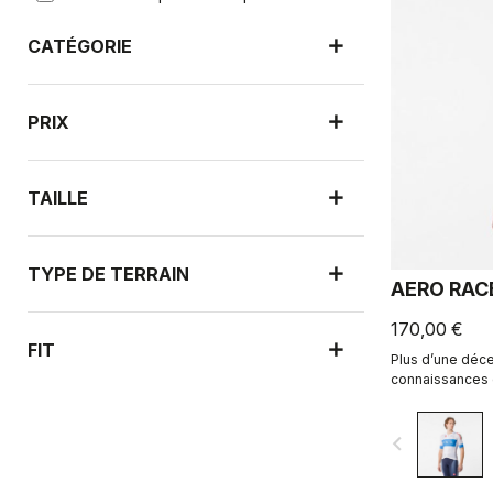
CATÉGORIE
PRIX
TAILLE
TYPE DE TERRAIN
AERO RAC
170,00 €
FIT
Plus d’une déce
connaissances d
la collection Ital
navigate_before