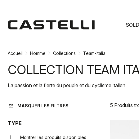
Passer
Passer
au
à
SOL
contenu
la
directement
navigation
directement
Accueil
Homme
Collections
Team-Italia
COLLECTION TEAM IT
La passion et la fierté du peuple et du cyclisme italien.
5 Produits t
tune
MASQUER LES FILTRES
TYPE
Montrer les produits disponibles