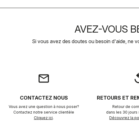
AVEZ-VOUS BE
Si vous avez des doutes ou besoin d'aide, ne v
email
rep
CONTACTEZ NOUS
RETOURS ET R
Vous avez une question à nous poser?
Retour de com
Contactez notre service clientèle
dans les 30 jours s
Cliquez ici
.
Découvrez la pol