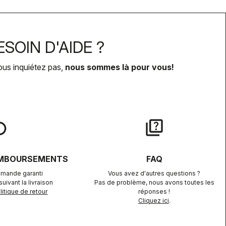
SOIN D'AIDE ?
ous inquiétez pas,
nous sommes là pour vous!
lay
quiz
EMBOURSEMENTS
FAQ
mande garanti
Vous avez d'autres questions ?
uivant la livraison
Pas de problème, nous avons toutes les
itique de retour
réponses !
Cliquez ici
.