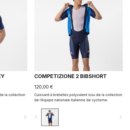
EY
COMPETIZIONE 2 BIBSHORT
120,00 €
de la collection
Cuissard à bretelles polyvalent issu de la collection
de l’équipe nationale italienne de cyclisme.
navigate_next
navigate_before
navigate_next