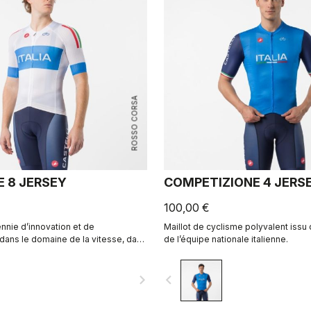
ROSSO CORSA
E 8 JERSEY
COMPETIZIONE 4 JERS
100,00 €
nnie d’innovation et de
Maillot de cyclisme polyvalent issu 
ans le domaine de la vitesse, dans
de l’équipe nationale italienne.
ia.
navigate_next
navigate_before