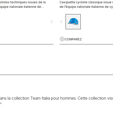
listes techniques issues de la
Casquette cycliste classique issue d
équipe nationale italienne de
de l’équipe nationale italienne de c
navigate_next
navigate_before
COMPAREZ
is dans la collection Team Italia pour hommes. Cette collection vi
".