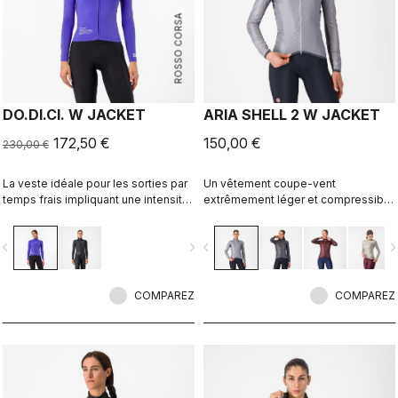
ROSSO CORSA
DO.DI.CI. W JACKET
ARIA SHELL 2 W JACKET
172,50 €
150,00 €
230,00 €
La veste idéale pour les sorties par
Un vêtement coupe-vent
temps frais impliquant une intensité
extrêmement léger et compressible
supérieure. La technologie Ristretto
qui épouse les formes du corps,
Castelli permet à une petite quantité
avec des panneaux respirants
vigate_before
navigate_next
navigate_before
navigate_n
d’air de pénétrer dans le vêtement
extensibles, qui vous permet
pour faire s’évaporer la transpiration,
d’étendre la plage de température
12 fois plus que la technologie
d’utilisation de vos vêtements
précédente.
COMPAREZ
Castelli favoris.
COMPAREZ