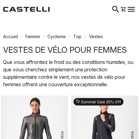
search
menu
shopping_cart
Passer
Passer
au
à
contenu
la
Accueil
Femme
Cyclisme
Top
Vestes
directement
navigation
directement
VESTES DE VÉLO POUR FEMMES
Que vous affrontiez le froid ou des conditions humides, ou
que vous cherchiez simplement une protection
supplémentaire contre le vent, nos vestes de vélo pour
femmes offrent une couverture exceptionnelle.
sell
Summer Sale 25% Off