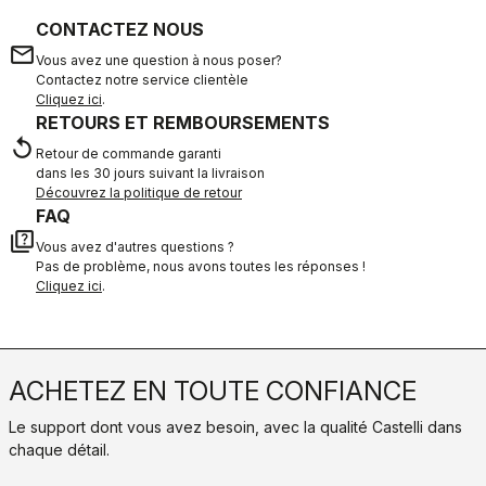
CONTACTEZ NOUS
email
Vous avez une question à nous poser?
Contactez notre service clientèle
Cliquez ici
.
RETOURS ET REMBOURSEMENTS
replay
Retour de commande garanti
dans les 30 jours suivant la livraison
Découvrez la politique de retour
FAQ
quiz
Vous avez d'autres questions ?
Pas de problème, nous avons toutes les réponses !
Cliquez ici
.
ACHETEZ EN TOUTE CONFIANCE
Le support dont vous avez besoin, avec la qualité Castelli dans
chaque détail.