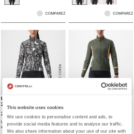
épaisseurs isolantes dessous.
la fonctionnalité de la construction
Extensible, confortable, respirante,
du modèle Alpha de Castelli.
coupe-vent, imperméable, élégante
COMPAREZ
COMPAREZ
et légère, cette veste excelle à tous
les niveaux. C'est parti! Go!
ROSSO CORSA
UNLIMITED PERFETTO RoS
DINAMICA 2 JACKET
2 W JACKET
This website uses cookies
219,95 €
249,95 €
We use cookies to personalise content and ads, to
Le maillot Gabba à manches
Notre veste chaude pour femme
provide social media features and to analyse our traffic.
longues est l’un de nos articles les
réalisée en tissu GORE-TEX
We also share information about your use of our site with
plus polyvalents. 100 % de
INFINIUM™ WINDSTOPPER®