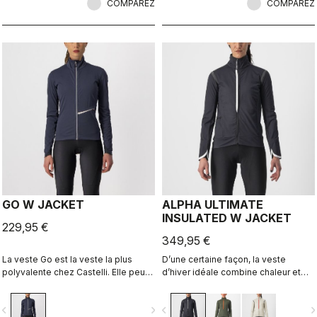
COMPAREZ
éléments réfléchissants de jour.
COMPAREZ
Brillant!
GO W JACKET
ALPHA ULTIMATE
INSULATED W JACKET
229,95 €
349,95 €
La veste Go est la veste la plus
D’une certaine façon, la veste
polyvalente chez Castelli. Elle peut
d’hiver idéale combine chaleur et
être utilisée comme shell léger par
légèreté, sensation de liberté et
conditions douces ou dans les
protection maximale, tissus
vigate_before
navigate_next
navigate_before
navigate_n
conditions froides avec des
imperméables et respirabilité. Avec