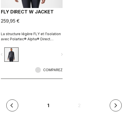
FLY DIRECT W JACKET
259,95 €
La structure légère FLY et l’isolation
avec Polartec® Alpha® Direct
donnent naissance à une veste
d’hiver chaude qui peut être
vigate_before
navigate_next
aisément comprimée pour répondre
à des conditions météorologiques
variables et à de longues aventures
à vélo.
COMPAREZ
(en
1
2
arrow_back_ios
arrow_forward_ios
cours)