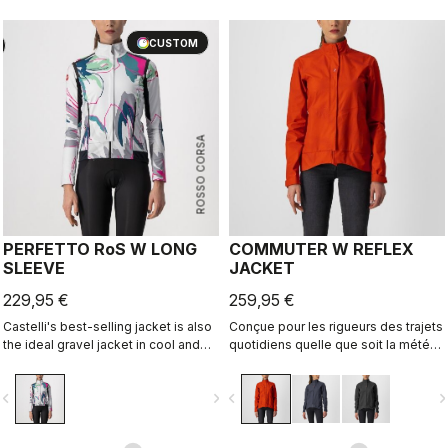
CUSTOM
ROSSO CORSA
PERFETTO RoS W LONG
COMMUTER W REFLEX
SLEEVE
JACKET
229,95 €
259,95 €
Castelli's best-selling jacket is also
Conçue pour les rigueurs des trajets
the ideal gravel jacket in cool and
quotidiens quelle que soit la météo,
cold temperatures. It's the same
cette veste fait barrière aux
Perfetto RoS Long Sleeve jacket but
éléments et pourra être portée par
vigate_before
navigate_next
navigate_before
navigate_n
with a graphic that we think works
dessus votre tenue de bureau.
well both on and off-road.
Intégralement réfléchissante la nuit,
on ne voit quasiment pas ses