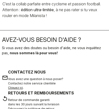
C’est la collab parfaite entre cyclisme et passion football.
Attention :
édition ultra-limitée
, à ne pas rater si tu veux
rouler en mode Milanista !
AVEZ-VOUS BESOIN D'AIDE ?
Si vous avez des doutes ou besoin d'aide, ne vous inquiétez
pas,
nous sommes là pour vous!
CONTACTEZ NOUS
email
Vous avez une question à nous poser?
Contactez notre service clientèle
Cliquez ici
.
RETOURS ET REMBOURSEMENTS
replay
Retour de commande garanti
dans les 30 jours suivant la livraison
Découvrez la politique de retour