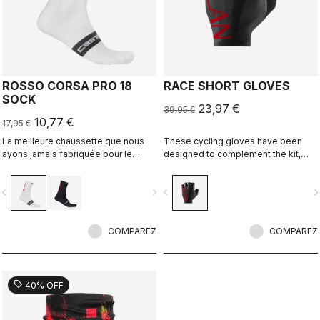
ROSSO CORSA PRO 18
RACE SHORT GLOVES
SOCK
23,97 €
39,95 €
10,77 €
17,95 €
La meilleure chaussette que nous
These cycling gloves have been
ayons jamais fabriquée pour le
designed to complement the kit,
cyclisme de performance. Maille
creating a perfect match for cyclists
respirante, compression au milieu
who ride with Rossoneri pride.
vigate_before
navigate_next
navigate_before
navigate_n
du pied, et même une languette
réfléchissante à l'arrière. Rosso
Corsa est de retour.
COMPAREZ
COMPAREZ
sell
40% OFF