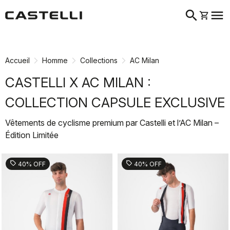
search
menu
shopping_cart
Passer
Passer
au
à
contenu
la
Accueil
Homme
Collections
AC Milan
directement
navigation
directement
CASTELLI X AC MILAN :
COLLECTION CAPSULE EXCLUSIVE
Vêtements de cyclisme premium par Castelli et l’AC Milan –
Édition Limitée
sell
sell
40% OFF
40% OFF