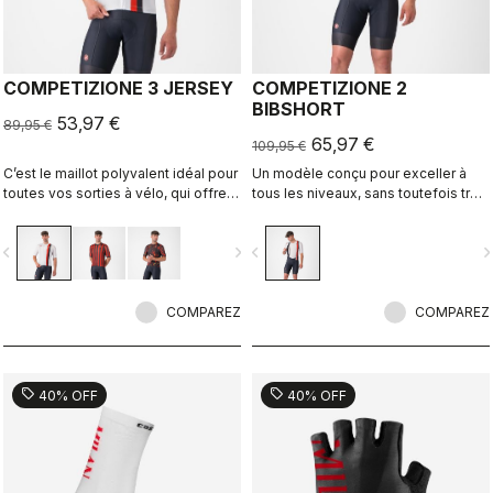
COMPETIZIONE 3 JERSEY
COMPETIZIONE 2
BIBSHORT
53,97 €
89,95 €
65,97 €
109,95 €
C’est le maillot polyvalent idéal pour
Un modèle conçu pour exceller à
toutes vos sorties à vélo, qui offre
tous les niveaux, sans toutefois trop
confort lors des entraînements et
en faire.
vitesse lors des sorties rapides en
vigate_before
navigate_next
navigate_before
navigate_n
groupe ou des courses.
COMPAREZ
COMPAREZ
sell
sell
40% OFF
40% OFF