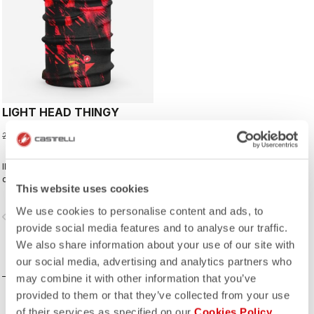
LIGHT HEAD THINGY
13,77 €
22,95 €
Il s'agit d'un gant adapté à la course
qui offre une excellente adhérence
This website uses cookies
et juste la bonne quantité de
rembourrage.
We use cookies to personalise content and ads, to
vigate_before
navigate_next
provide social media features and to analyse our traffic.
We also share information about your use of our site with
COMPAREZ
our social media, advertising and analytics partners who
may combine it with other information that you’ve
provided to them or that they’ve collected from your use
of their services as specified on our
Cookies Policy
.