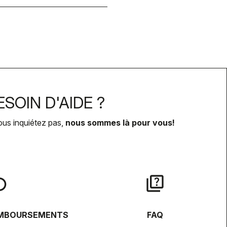
SOIN D'AIDE ?
ous inquiétez pas,
nous sommes là pour vous!
lay
quiz
EMBOURSEMENTS
FAQ