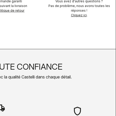
mande garanti
Vous avez d'autres questions ?
uivant la livraison
Pas de problème, nous avons toutes les
itique de retour
réponses !
Cliquez ici
.
UTE CONFIANCE
la qualité Castelli dans chaque détail.
hipping
shield