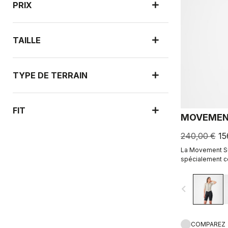
PRIX
TAILLE
TYPE DE TERRAIN
FIT
MOVEMEN
240,00 €
15
La Movement Su
spécialement c
qui pratiquent 
navigate_before
COMPAREZ