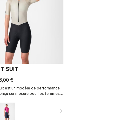
T SUIT
6,00 €
it est un modèle de performance
onçu sur mesure pour les femmes
le cyclisme de manière intense.
navigate_next