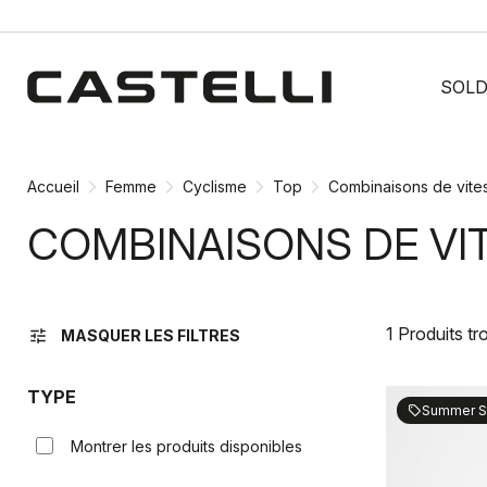
Passer
Passer
au
à
SOL
contenu
la
directement
navigation
directement
Accueil
Femme
Cyclisme
Top
Combinaisons de vite
COMBINAISONS DE VI
1 Produits t
tune
MASQUER LES FILTRES
TYPE
Summer S
sell
Montrer les produits disponibles