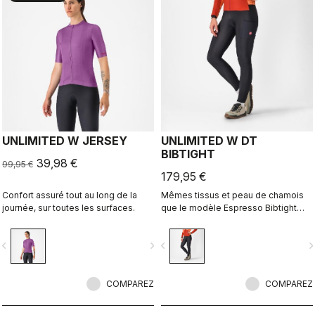
UNLIMITED W JERSEY
UNLIMITED W DT
BIBTIGHT
39,98 €
99,95 €
179,95 €
Confort assuré tout au long de la
Mêmes tissus et peau de chamois
journée, sur toutes les surfaces.
que le modèle Espresso Bibtight
mais plus fonctionnel grâce aux
poches latérales. Le tissu
vigate_before
navigate_next
navigate_before
navigate_n
Thermoflex est adapté aux
conditions fraîches à froides.
COMPAREZ
COMPAREZ