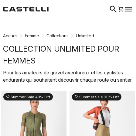
search
menu
shopping_cart
Passer
Passer
au
à
contenu
la
Accueil
Femme
Collections
Unlimited
directement
navigation
directement
COLLECTION UNLIMITED POUR
FEMMES
Pour les amateurs de gravel aventureux et les cyclistes
endurants qui souhaitent découvrir chaque route ou sentier.
sell
sell
Summer Sale 40% Off
Summer Sale 30% Off