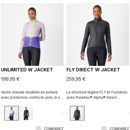
UNLIMITED W JACKET
FLY DIRECT W JACKET
199,95 €
259,95 €
Veste chaude doublée en polaire
La structure légère FLY et l’isolation
avec protection contre le vent, là où
avec Polartec® Alpha® Direct
vous en avez besoin pour former
donnent naissance à une veste
une barrière contre le froid. Nous
d’hiver chaude qui peut être
vigate_before
navigate_next
navigate_before
navigate_n
l’avons dotée d’une capacité de
aisément comprimée pour répondre
chargement supplémentaire pour
à des conditions météorologiques
les longues aventures en vélo et
variables et à de longues aventures
d’un look qui s’adapte très bien aux
COMPAREZ
à vélo.
COMPAREZ