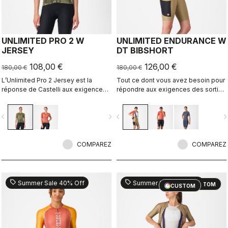
UNLIMITED PRO 2 W
UNLIMITED ENDURANCE W
JERSEY
DT BIBSHORT
108,00 €
126,00 €
180,00 €
180,00 €
L’Unlimited Pro 2 Jersey est la
Tout ce dont vous avez besoin pour
réponse de Castelli aux exigences
répondre aux exigences des sorties
en pleine évolution des athlètes de
gravel les plus longues. Confort
gravel qui veulent profiter du
inégalable et grande capacité de
vigate_before
navigate_next
navigate_before
navigate_n
moindre gain marginal, sans sacrifier
rangement.
l’esprit du sport.
COMPAREZ
COMPAREZ
sell
sell
Summer Sale 40% Off
Summer Sale 30% Off
CUSTOM
CUSTOM