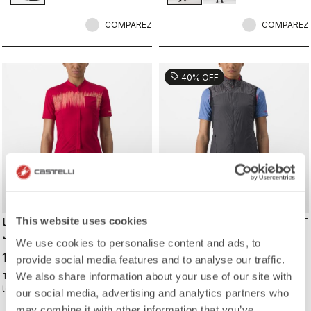
extensible à l'arrière permettent
préféré.
d'enfiler facilement ce modèle et
COMPAREZ
COMPAREZ
garantissent un ajustement parfait.
sell
40% OFF
This website uses cookies
UNLIMITED SENTIERO 2
UNLIMITED W PUFFY VEST
JERSEY
We use cookies to personalise content and ads, to
113,97 €
189,95 €
119,95 €
provide social media features and to analyse our traffic.
We also share information about your use of our site with
Toutes les caractéristiques
Gilet chaud mais extrêmement
techniques d’un maillot de course
compact, parfait pour vos aventures
our social media, advertising and analytics partners who
Castelli, mais sans la coupe
ou vos sorties à vélo sur plusieurs
may combine it with other information that you’ve