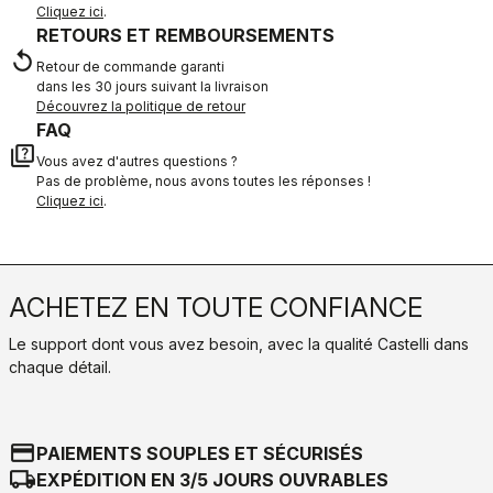
Cliquez ici
.
RETOURS ET REMBOURSEMENTS
replay
Retour de commande garanti
dans les 30 jours suivant la livraison
Découvrez la politique de retour
FAQ
quiz
Vous avez d'autres questions ?
Pas de problème, nous avons toutes les réponses !
Cliquez ici
.
ACHETEZ EN TOUTE CONFIANCE
Le support dont vous avez besoin, avec la qualité Castelli dans
chaque détail.
credit_card
PAIEMENTS SOUPLES ET SÉCURISÉS
local_shipping
EXPÉDITION EN 3/5 JOURS OUVRABLES