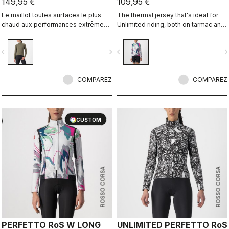
149,95 €
109,95 €
Le maillot toutes surfaces le plus
The thermal jersey that's ideal for
chaud aux performances extrêmes,
Unlimited riding, both on tarmac and
déguisé en maillot taillé pour
on dirt, thanks to the exceptional
l’aventure.
warmth of our heavier-weight
vigate_before
navigate_next
navigate_before
navigate_n
Warmer fabric.
COMPAREZ
COMPAREZ
CUSTOM
ROSSO CORSA
ROSSO CORSA
PERFETTO RoS W LONG
UNLIMITED PERFETTO RoS