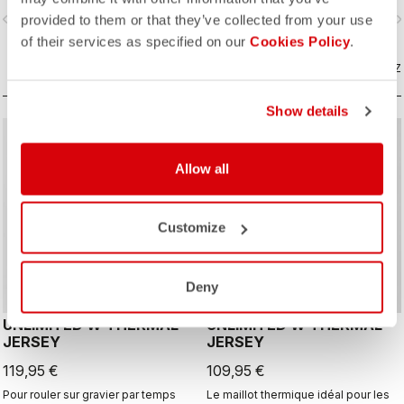
aérodynamique et ajustée.
jours. Couche extérieure coupe-
vigate_before
navigate_next
navigate_before
navigate_n
provided to them or that they’ve collected from your use
vent en microfibre tissée avec
isolation en Polartec® Alpha® Direct.
of their services as specified on our
Cookies Policy
.
COMPAREZ
COMPAREZ
Show details
CUSTOM
CUSTOM
Allow all
Customize
Deny
UNLIMITED W THERMAL
UNLIMITED W THERMAL
JERSEY
JERSEY
119,95 €
109,95 €
Pour rouler sur gravier par temps
Le maillot thermique idéal pour les