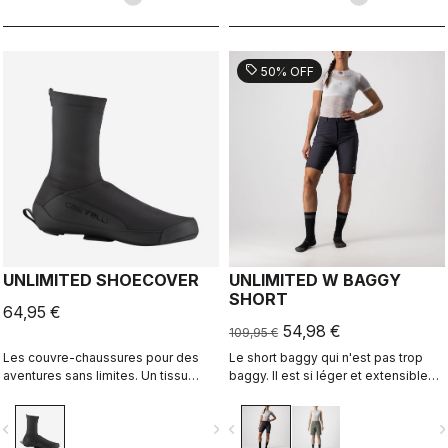
routes de gravier solitaires ou à
votre sentier préféré.
sell
50% OFF
UNLIMITED SHOECOVER
UNLIMITED W BAGGY
SHORT
64,95 €
54,98 €
109,95 €
Les couvre-chaussures pour des
Le short baggy qui n'est pas trop
aventures sans limites. Un tissu
baggy. Il est si léger et extensible
doublé de polaire avec un
que vous allez peut-être oublier que
traitement DWR pour vous garder au
vous portez un short. Il n'a pas de
vigate_before
navigate_next
navigate_before
navigate_n
chaud et au sec. La longue
doublure pour pouvoir être porté
fermeture zippée et le tissu
par-dessus votre cuissard cycliste