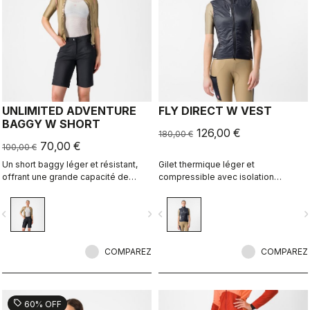
UNLIMITED ADVENTURE
FLY DIRECT W VEST
BAGGY W SHORT
126,00 €
180,00 €
70,00 €
100,00 €
Un short baggy léger et résistant,
Gilet thermique léger et
offrant une grande capacité de
compressible avec isolation
rangement pour toutes vos
Polartec® Alpha® Direct.
aventures à vélo.
vigate_before
navigate_next
navigate_before
navigate_n
COMPAREZ
COMPAREZ
sell
60% OFF