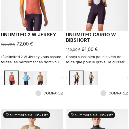
UNLIMITED 2 W JERSEY
UNLIMITED CARGO W
BIBSHORT
72,00 €
120,00 €
91,00 €
130,00 €
L’Unlimited 2 W Jersey vous assure
Conçu aussi bien pour le vélo de
toutes les performances dont vous
route que pour le gravel, le cuissard
avez besoin pour passer de
Unlimited Cargo Bibshort ne connaît
longues heures sur votre vélo
aucune limite. Ce short doté de
vigate_before
navigate_next
navigate_before
navigate_n
poches cargo est prêt à vous
accompagner lors de votre
prochaine aventure.
COMPAREZ
COMPAREZ
sell
sell
Summer Sale 30% Off
Summer Sale 30% Off