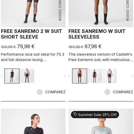
ROSSO CORSA
ROSSO CORSA
FREE SANREMO 2 W SUIT
FREE SANREMO W SUIT
SHORT SLEEVE
SLEEVELESS
79,98 €
67,98 €
199,95 €
169,95 €
Performance race suit ideal for 70.3
The sleeveless version of Castelli's
and full-distance racing.
Free Sanremo suit, with meticulously
Aerodynamics for speed, without
considered details that make a
compromising pockets and comfort
difference on race day.
vigate_before
navigate_next
navigate_before
navigate_n
to help you through the big race.
COMPAREZ
COMPAREZ
sell
Summer Sale 25% Off