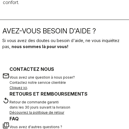
confort.
AVEZ-VOUS BESOIN D'AIDE ?
Si vous avez des doutes ou besoin d'aide, ne vous inquiétez
pas,
nous sommes là pour vous!
CONTACTEZ NOUS
email
Vous avez une question à nous poser?
Contactez notre service clientèle
Cliquez ici
.
RETOURS ET REMBOURSEMENTS
replay
Retour de commande garanti
dans les 30 jours suivant la livraison
Découvrez la politique de retour
FAQ
quiz
Vous avez d'autres questions ?