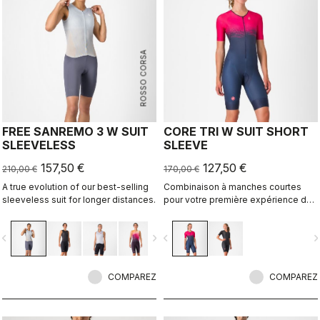
ROSSO CORSA
FREE SANREMO 3 W SUIT
CORE TRI W SUIT SHORT
SLEEVELESS
SLEEVE
157,50 €
127,50 €
210,00 €
170,00 €
A true evolution of our best-selling
Combinaison à manches courtes
sleeveless suit for longer distances.
pour votre première expérience du
triathlon ou pour les athlètes qui
doivent faire attention à leur budget.
vigate_before
navigate_next
navigate_before
navigate_n
COMPAREZ
COMPAREZ