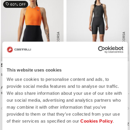
sell
60% OFF
ROSSO CORSA
ROSSO CORSA
SD TEAM W RACE SUIT
ELITE W SPEED SUIT
This website uses cookies
75,98 €
299,95 €
189,95 €
We use cookies to personalise content and ads, to
provide social media features and to analyse our traffic.
A completely new approach for
Innovative fabrics, patterning, and
sprint and short distance racing to
We also share information about your use of our site with
construction make the fastest short-
meet the needs of World Triathlon
distance race suit.
our social media, advertising and analytics partners who
professionals. Developed in close
may combine it with other information that you’ve
vigate_before
navigate_next
navigate_before
navigate_n
collaboration with the German
Triathlon Federation (DTU).
provided to them or that they’ve collected from your use
of their services as specified on our
Cookies Policy
.
COMPAREZ
COMPAREZ