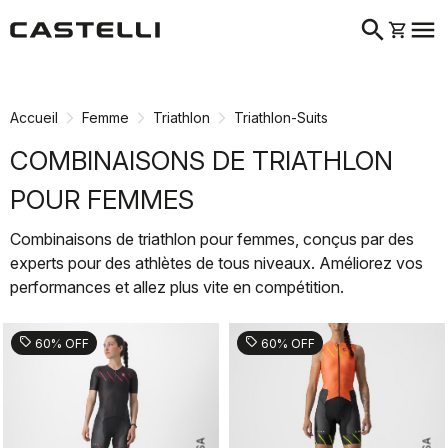
search
menu
shopping_cart
Passer
Passer
au
à
contenu
la
Accueil
Femme
Triathlon
Triathlon-Suits
directement
navigation
directement
COMBINAISONS DE TRIATHLON
POUR FEMMES
Combinaisons de triathlon pour femmes, conçus par des
experts pour des athlètes de tous niveaux. Améliorez vos
performances et allez plus vite en compétition.
sell
sell
60% OFF
60% OFF