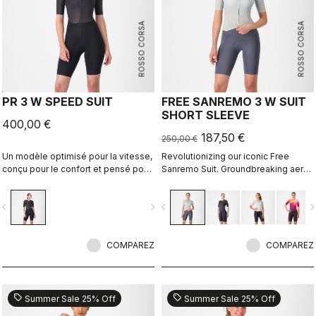
ROSSO CORSA
ROSSO CORSA
PR 3 W SPEED SUIT
FREE SANREMO 3 W SUIT
SHORT SLEEVE
400,00 €
187,50 €
250,00 €
Un modèle optimisé pour la vitesse,
Revolutionizing our iconic Free
conçu pour le confort et pensé pour
Sanremo Suit. Groundbreaking aero
vous permettre de battre votre
improvements due to the
record personnel.
engineered ribbed fabric on the
vigate_before
navigate_next
navigate_before
navigate_n
sleeves.
COMPAREZ
COMPAREZ
sell
sell
Summer Sale 25% Off
Summer Sale 25% Off