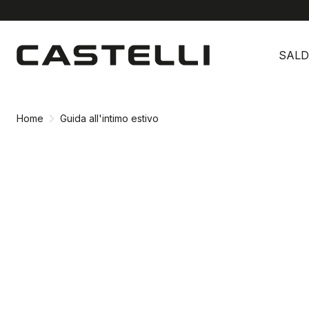
Vai
Vai
al
alla
SALD
contenuto
navigazione
Home
Guida all'intimo estivo