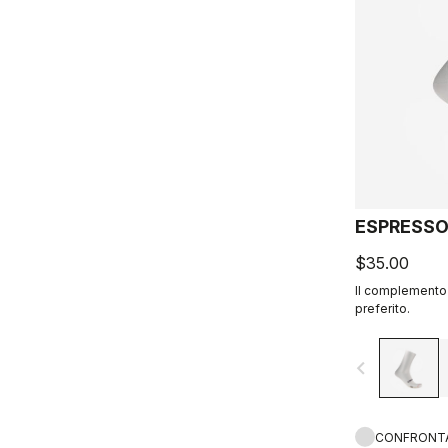
ESPRESSO
$35.00
Il complemento 
preferito.
navigate_before
CONFRONT