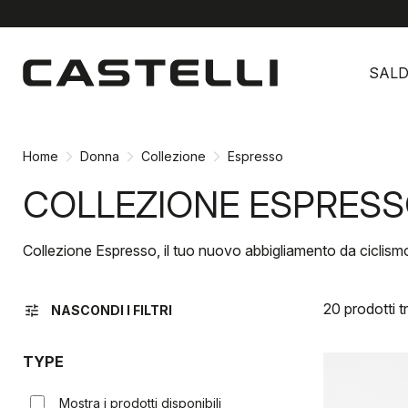
Vai
Vai
al
alla
SALD
contenuto
navigazione
Home
Donna
Collezione
Espresso
COLLEZIONE ESPRES
Collezione Espresso, il tuo nuovo abbigliamento da ciclismo
20 prodotti t
tune
NASCONDI I FILTRI
TYPE
Mostra i prodotti disponibili