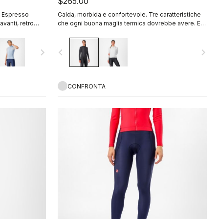
$265.00
it Espresso
Calda, morbida e confortevole. Tre caratteristiche
avanti, retro
che ogni buona maglia termica dovrebbe avere. E la
ile, 3 tasche,
Espresso Thermal W Jersey le ha tutte e tre. Il
tessuto morbido e avvolgente offre una
navigate_next
navigate_before
navigate_next
sensazione incredibile a contatto con la pelle,
facendoti sentire al caldo e, soprattutto, comodo.
CONFRONTA