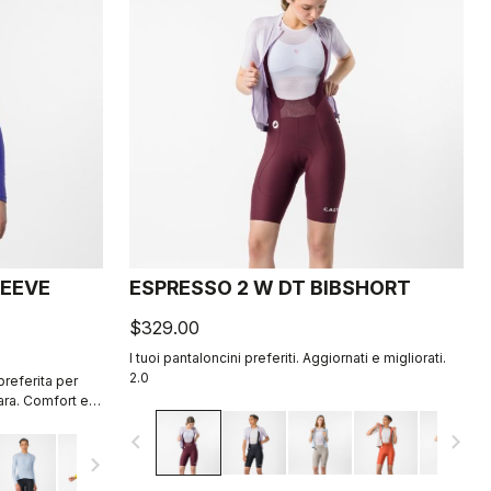
LEEVE
ESPRESSO 2 W DT BIBSHORT
$329.00
I tuoi pantaloncini preferiti. Aggiornati e migliorati.
2.0
preferita per
gara. Comfort e
ato. 2.0 Tessuto
navigate_before
navigate_next
navigate_next