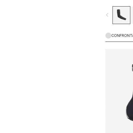
navigate_before
CONFRONT