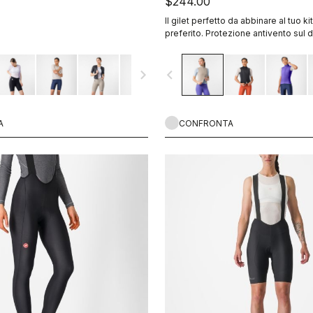
$244.00
Il gilet perfetto da abbinare al tuo k
preferito. Protezione antivento sul d
traspirante, completamente ripiegab
zip a doppia apertura.
navigate_next
navigate_before
A
CONFRONTA