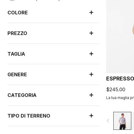
COLORE
PREZZO
TAGLIA
GENERE
ESPRESSO
$245.00
CATEGORIA
La tua maglia pr
TIPO DI TERRENO
navigate_before