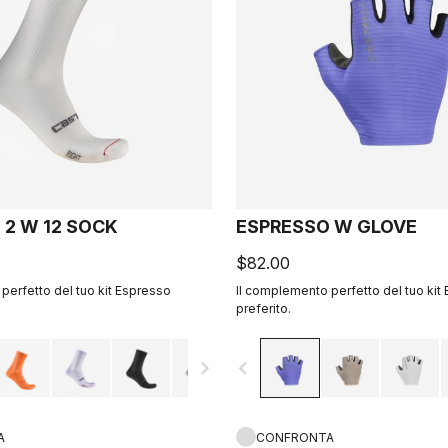
 2 W 12 SOCK
ESPRESSO W GLOVE
$82.00
perfetto del tuo kit Espresso
Il complemento perfetto del tuo kit
preferito.
navigate_next
navigate_before
A
CONFRONTA