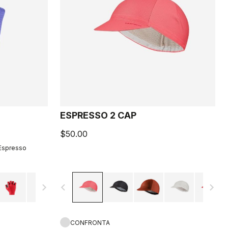
ESPRESSO 2 CAP
$50.00
 Espresso
navigate_next
navigate_before
navigate_next
CONFRONTA