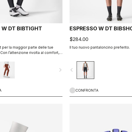
 W DT BIBTIGHT
ESPRESSO W DT BIBSH
$284.00
ht per la maggior parte delle tue
Il tuo nuovo pantaloncino preferito.
 Con l’attenzione rivolta al comfort,
zato questo capo solo con morbido
 Thermoflex, posizionando le
navigate_next
navigate_before
 sapiente per ridurre al minimo la
ritazioni, e con il fondello Progetto X2
na, in grado di offrire il massimo
le lunghe giornate in sella.
A
CONFRONTA