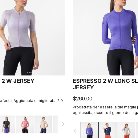
 2 W JERSEY
ESPRESSO 2 W LONG S
JERSEY
$260.00
eferita. Aggiornata e migliorata. 2.0
Progettata per essere la tua maglia 
ogni uscita, eccetto il giorno della 
stile Espresso, aggiornato e miglior
navigate_next
estivo per le giornate fresche.
navigate_before