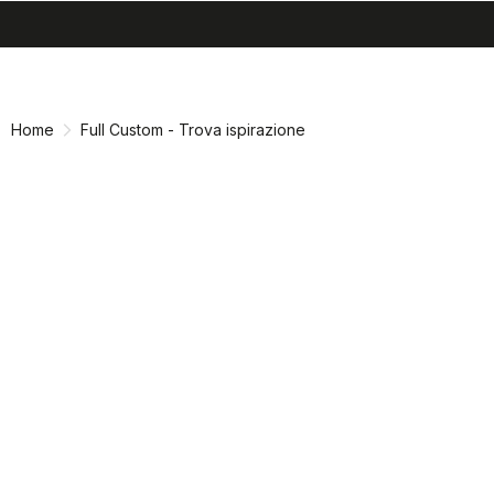
search
menu
shopping_cart
Vai
Vai
al
alla
contenuto
navigazione
Home
Full Custom - Trova ispirazione