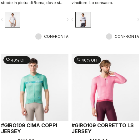
strade in pietra di Roma, dove si
vincitore. Lo consacra.
chiudono tre settimane di corsa.
vigate_before
navigate_next
navigate_before
navigate_n
CONFRONTA
CONFRONTA
sell
sell
40% OFF
40% OFF
#GIRO109 CIMA COPPI
#GIRO109 CORRETTO LS
JERSEY
JERSEY