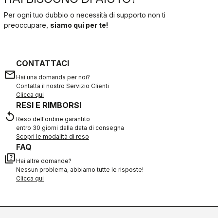
Per ogni tuo dubbio o necessità di supporto non ti
preoccupare,
siamo qui per te!
CONTATTACI
email
Hai una domanda per noi?
Contatta il nostro Servizio Clienti
Clicca qui
RESI E RIMBORSI
replay
Reso dell'ordine garantito
entro 30 giorni dalla data di consegna
Scopri le modalità di reso
FAQ
quiz
Hai altre domande?
Nessun problema, abbiamo tutte le risposte!
Clicca qui