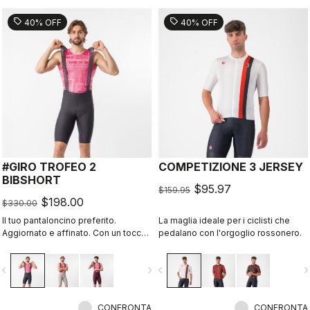
sell
sell
40% OFF
40% OFF
#GIRO TROFEO 2
COMPETIZIONE 3 JERSEY
BIBSHORT
$95.97
$159.95
$198.00
$330.00
Il tuo pantaloncino preferito.
La maglia ideale per i ciclisti che
Aggiornato e affinato. Con un tocco
pedalano con l'orgoglio rossonero.
in più ispirato al Giro d’Italia.
vigate_before
navigate_next
navigate_before
navigate_n
CONFRONTA
CONFRONTA