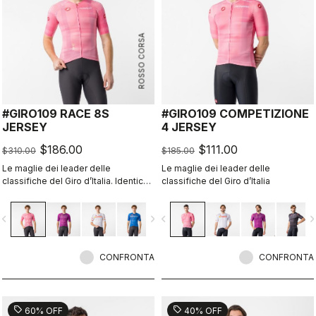
ROSSO CORSA
#GIRO109 RACE 8S
#GIRO109 COMPETIZIONE
JERSEY
4 JERSEY
$186.00
$111.00
$310.00
$185.00
Le maglie dei leader delle
Le maglie dei leader delle
classifiche del Giro d’Italia. Identiche
classifiche del Giro d’Italia
a quelle indossate dai pro in gruppo.
vigate_before
navigate_next
navigate_before
navigate_n
CONFRONTA
CONFRONTA
sell
sell
60% OFF
40% OFF