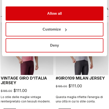
portare con te se c'è possibilità di
pioggia o se vuoi solo una
CONFRONTA
protezione extra durante una lunga
CONFRONTA
Allow all
discesa.
sell
sell
40% OFF
40% OFF
Customize
Deny
VINTAGE GIRO D'ITALIA
#GIRO109 MILAN JERSEY
JERSEY
$111.00
$185.00
$111.00
$185.00
Lo stile delle maglie vintage
Questa maglia riflette l’energia di
reinterpretato con tessuti moderni.
una città in cui lo stile conta.