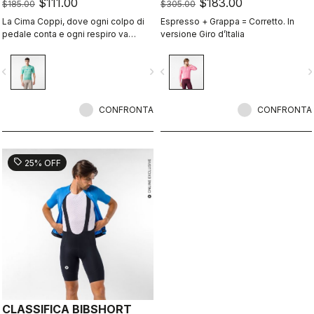
$111.00
$183.00
$185.00
$305.00
La Cima Coppi, dove ogni colpo di
Espresso + Grappa = Corretto. In
pedale conta e ogni respiro va
versione Giro d’Italia
conquistato.
vigate_before
navigate_next
navigate_before
navigate_n
CONFRONTA
CONFRONTA
sell
25% OFF
CLASSIFICA BIBSHORT