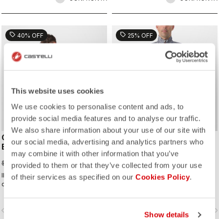
sell
sell
40% OFF
25% OFF
This website uses cookies
We use cookies to personalise content and ads, to
provide social media features and to analyse our traffic.
We also share information about your use of our site with
COMPETIZIONE 2
TEMPESTA LITE JACKET
our social media, advertising and analytics partners who
BIBSHORT
$419.25
may combine it with other information that you’ve
$559.00
$119.97
$199.95
provided to them or that they’ve collected from your use
Il pantaloncino ideale per i ciclisti
La giacca impermeabile e
of their services as specified on our
Cookies Policy
.
che pedalano con l'orgoglio
ripiegabile da portare in tutte le tue
rossonero.
uscite. È altamente traspirante ed
estremamente leggera, con
vigate_before
navigate_next
navigate_before
navigate_n
un'ottima vestibilità. Perfetta da
Show details