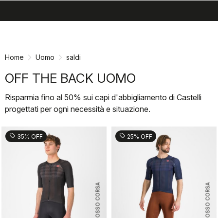
search
menu
shopping_cart
Vai
Vai
al
alla
contenuto
navigazione
Home
Uomo
saldi
OFF THE BACK UOMO
Risparmia fino al 50% sui capi d'abbigliamento di Castelli
progettati per ogni necessità e situazione.
sell
sell
35% OFF
25% OFF
ROSSO CORSA
ROSSO CORSA