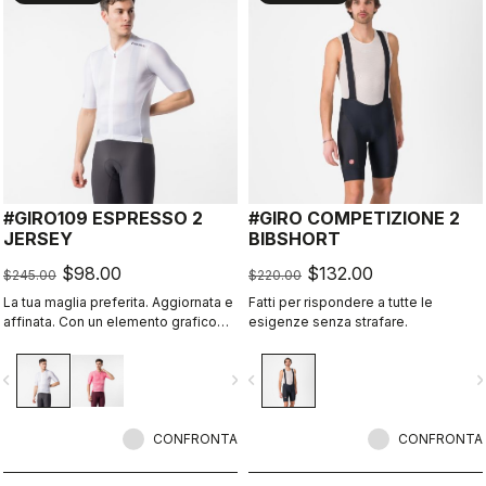
#GIRO109 ESPRESSO 2
#GIRO COMPETIZIONE 2
JERSEY
BIBSHORT
$98.00
$132.00
$245.00
$220.00
La tua maglia preferita. Aggiornata e
Fatti per rispondere a tutte le
affinata. Con un elemento grafico
esigenze senza strafare.
ispirato al Giro d’Italia.
vigate_before
navigate_next
navigate_before
navigate_n
CONFRONTA
CONFRONTA