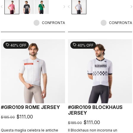
vigate_before
navigate_next
navigate_before
navigate_n
CONFRONTA
CONFRONTA
sell
sell
40% OFF
40% OFF
#GIRO109 ROME JERSEY
#GIRO109 BLOCKHAUS
JERSEY
$111.00
$185.00
$111.00
$185.00
Questa maglia celebra le antiche
Il Blockhaus non incorona un