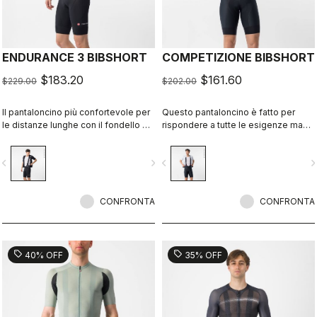
ENDURANCE 3 BIBSHORT
COMPETIZIONE BIBSHORT
$183.20
$161.60
$229.00
$202.00
Il pantaloncino più confortevole per
Questo pantaloncino è fatto per
le distanze lunghe con il fondello più
rispondere a tutte le esigenze ma
comodo di Castelli.
senza strafare. Tessuti di qualità,
vestibilità aderente, cuciture piatte,
vigate_before
navigate_next
navigate_before
navigate_n
fondello KISS Air2 e lo stesso
elastico a fondo gamba GIRO4.
CONFRONTA
CONFRONTA
sell
sell
40% OFF
35% OFF