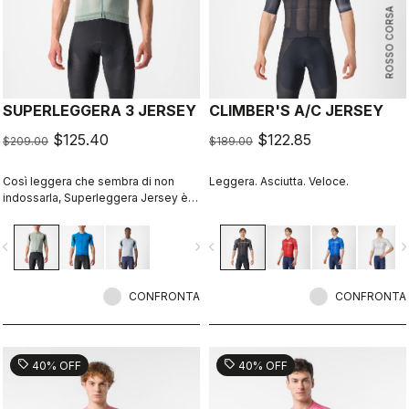
ROSSO CORSA
SUPERLEGGERA 3 JERSEY
CLIMBER'S A/C JERSEY
$125.40
$122.85
$209.00
$189.00
Così leggera che sembra di non
Leggera. Asciutta. Veloce.
indossarla, Superleggera Jersey è la
scelta ideale per le giornate estive,
in grado di assicurare il massimo
vigate_before
navigate_next
navigate_before
navigate_n
comfort nei climi da miti a caldi.
CONFRONTA
CONFRONTA
sell
sell
40% OFF
40% OFF