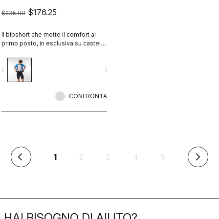
$176.25
$235.00
Il bibshort che mette il comfort al
primo posto, in esclusiva su castelli-
cycling.com.
vigate_before
navigate_next
CONFRONTA
(corrente)
1
2
3
4
5
arrow_back_ios
arrow_forward_ios
HAI BISOGNO DI AIUTO?