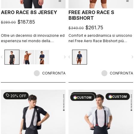
AERO RACE 8S JERSEY
FREE AERO RACE S
BIBSHORT
$187.85
$289.00
$261.75
$349.00
Oltre un decennio di innovazione ed
Comfort e aerodinamica si uniscono
esperienza nel mondo della
nel Free Aero Race Bibshort più
velocità. La nostra maglia più veloce
veloce e confortevole mai
oggi è ancora più veloce.
realizzato.
vigate_before
navigate_next
navigate_before
navigate_n
CONFRONTA
CONFRONTA
sell
sell
20% OFF
20% OFF
CUSTOM
CUSTOM