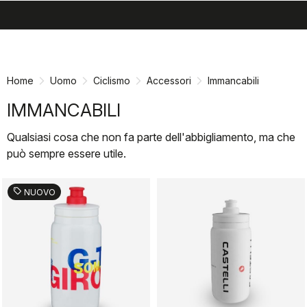
search
menu
shopping_cart
Vai
Vai
al
alla
contenuto
navigazione
Home
Uomo
Ciclismo
Accessori
Immancabili
IMMANCABILI
Qualsiasi cosa che non fa parte dell'abbigliamento, ma che
può sempre essere utile.
sell
NUOVO