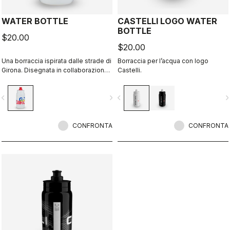
WATER BOTTLE
CASTELLI LOGO WATER
BOTTLE
$20.00
$20.00
Una borraccia ispirata dalle strade di
Borraccia per l’acqua con logo
Girona. Disegnata in collaborazione
Castelli.
con R-A/D.
vigate_before
navigate_next
navigate_before
navigate_n
CONFRONTA
CONFRONTA