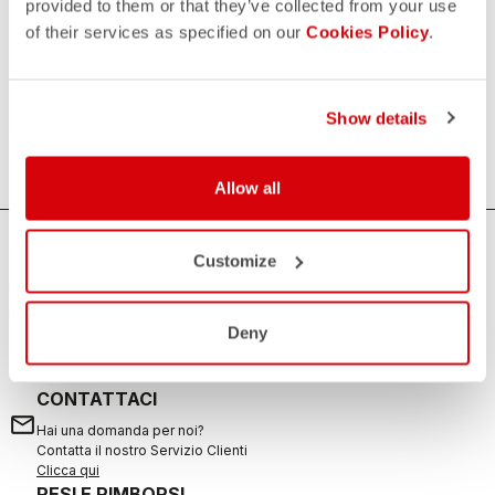
provided to them or that they’ve collected from your use
of their services as specified on our
Cookies Policy
.
Immancabili
Qualsiasi cosa che non fa parte dell'abbigliamento, ma che
può sempre essere utile. Borracce, asciugamani, polsini e
Show details
fascette per il sudore.
Allow all
HAI BISOGNO DI AIUTO?
Customize
Per ogni tuo dubbio o necessità di supporto non ti
preoccupare,
siamo qui per te!
Deny
CONTATTACI
email
Hai una domanda per noi?
Contatta il nostro Servizio Clienti
Clicca qui
RESI E RIMBORSI