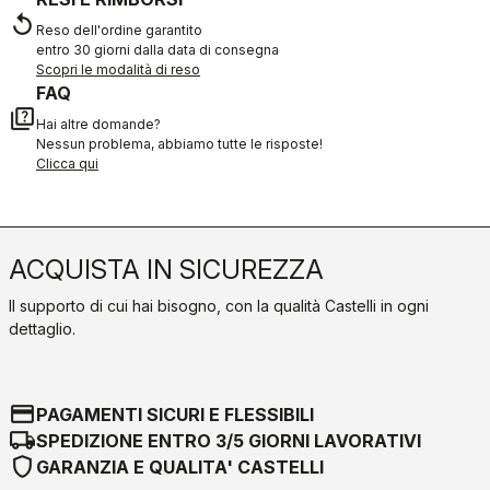
replay
Reso dell'ordine garantito
entro 30 giorni dalla data di consegna
Scopri le modalità di reso
FAQ
quiz
Hai altre domande?
Nessun problema, abbiamo tutte le risposte!
Clicca qui
ACQUISTA IN SICUREZZA
Il supporto di cui hai bisogno, con la qualità Castelli in ogni
dettaglio.
credit_card
PAGAMENTI SICURI E FLESSIBILI
local_shipping
SPEDIZIONE ENTRO 3/5 GIORNI LAVORATIVI
shield
GARANZIA E QUALITA' CASTELLI