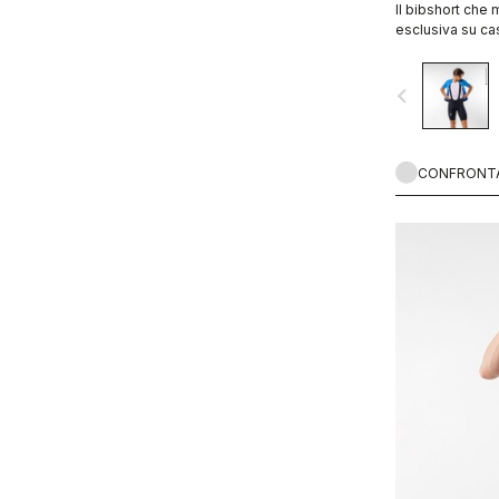
Il bibshort che 
esclusiva su cas
navigate_before
CONFRONT