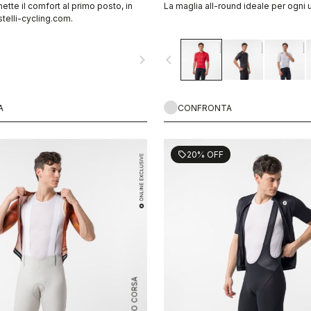
mette il comfort al primo posto, in
La maglia all-round ideale per ogni u
telli-cycling.com.
navigate_next
navigate_before
A
CONFRONTA
20% OFF
sell
ROSSO CORSA