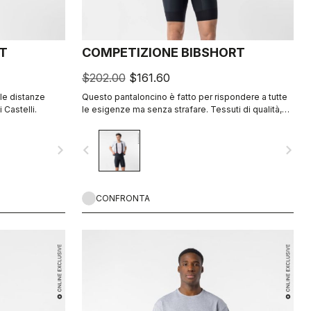
T
COMPETIZIONE BIBSHORT
$202.00
$161.60
 le distanze
Questo pantaloncino è fatto per rispondere a tutte
 Castelli.
le esigenze ma senza strafare. Tessuti di qualità,
vestibilità aderente, cuciture piatte, fondello KISS
Air2 e lo stesso elastico a fondo gamba GIRO4.
navigate_next
navigate_before
navigate_next
CONFRONTA