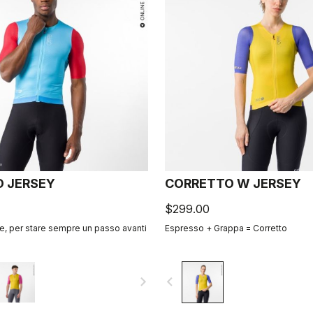
 JERSEY
CORRETTO W JERSEY
$299.00
, per stare sempre un passo avanti
Espresso + Grappa = Corretto
navigate_next
navigate_before