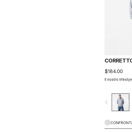
CORRETT
$184.00
Il nostro lifestyl
navigate_before
CONFRONT