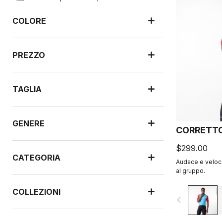
COLORE
PREZZO
TAGLIA
GENERE
CORRETTO
$299.00
CATEGORIA
Audace e veloce
al gruppo.
COLLEZIONI
navigate_before