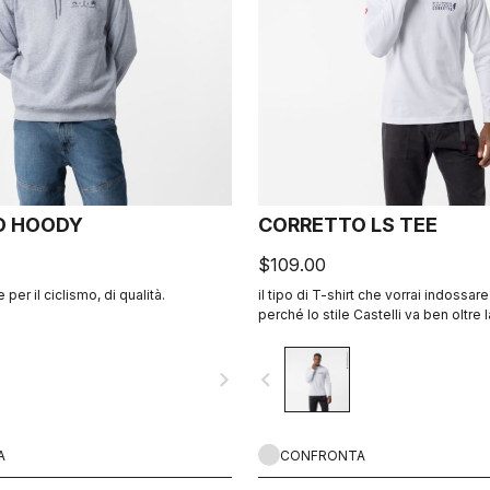
O HOODY
CORRETTO LS TEE
$109.00
e per il ciclismo, di qualità.
il tipo di T-shirt che vorrai indossare t
perché lo stile Castelli va ben oltre l
navigate_next
navigate_before
A
CONFRONTA