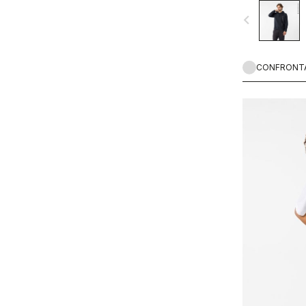
navigate_before
CONFRONT