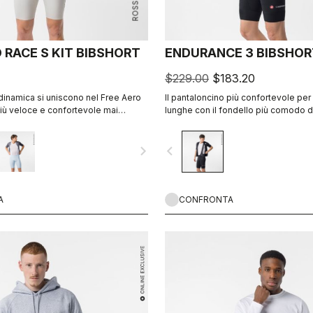
 RACE S KIT BIBSHORT
ENDURANCE 3 BIBSHOR
$229.00
$183.20
inamica si uniscono nel Free Aero
Il pantaloncino più confortevole per
iù veloce e confortevole mai
lunghe con il fondello più comodo di
navigate_next
navigate_before
A
CONFRONTA