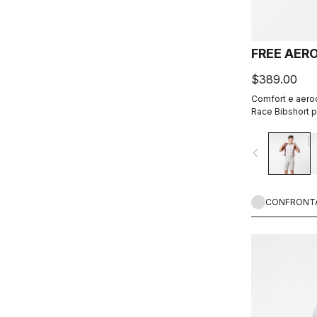
FREE AERO
$389.00
Comfort e aerod
Race Bibshort p
realizzato.
navigate_before
CONFRONT