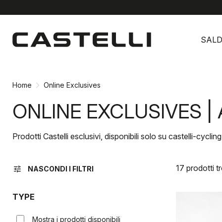
Vai
Vai
al
alla
SALD
contenuto
navigazione
Home
Online Exclusives
ONLINE EXCLUSIVES |
Prodotti Castelli esclusivi, disponibili solo su castelli-cycli
17 prodotti t
tune
NASCONDI I FILTRI
TYPE
Mostra i prodotti disponibili