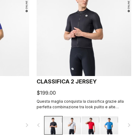
CLASSIFICA 2 JERSEY
$199.00
Questa maglia conquista la classifica grazie alla
perfetta combinazione tra look pulito e alte
prestazioni. Il tessuto micro-piqué cross-dyed
offre comfort e un’estetica raffinata, in una maglia
navigate_next
navigate_before
navigate_next
che sarai felice di indossare per pedalare tutto il
giorno.