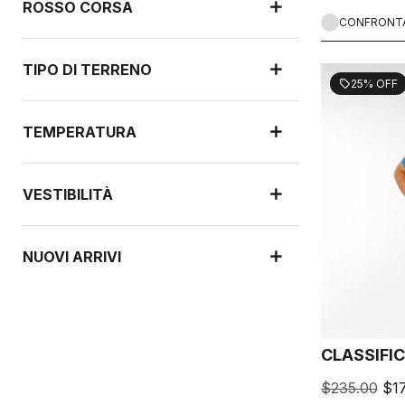
ROSSO CORSA
CONFRONT
TIPO DI TERRENO
25% OFF
sell
TEMPERATURA
VESTIBILITÀ
NUOVI ARRIVI
CLASSIFI
$235.00
$17