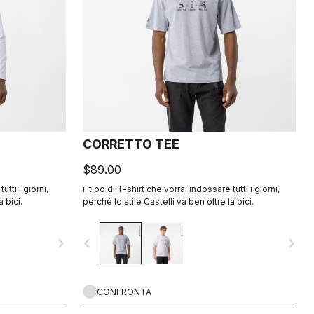
CORRETTO TEE
$89.00
utti i giorni,
il tipo di T-shirt che vorrai indossare tutti i giorni,
a bici.
perché lo stile Castelli va ben oltre la bici.
navigate_next
navigate_before
navigate_next
CONFRONTA