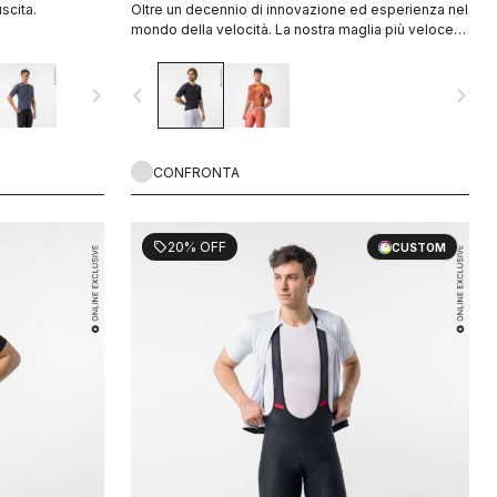
scita.
Oltre un decennio di innovazione ed esperienza nel
mondo della velocità. La nostra maglia più veloce
oggi è ancora più veloce.
navigate_next
navigate_before
navigate_next
CONFRONTA
20% OFF
sell
CUSTOM