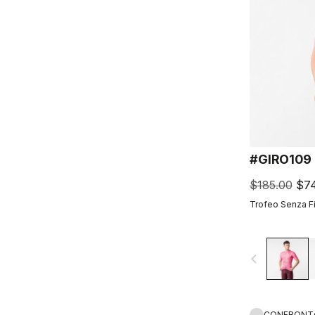
#GIRO109
$185.00
$74
Trofeo Senza F
navigate_before
CONFRONT