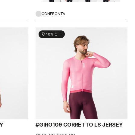
CONFRONTA
40% OFF
sell
EY
#GIRO109 CORRETTO LS JERSEY