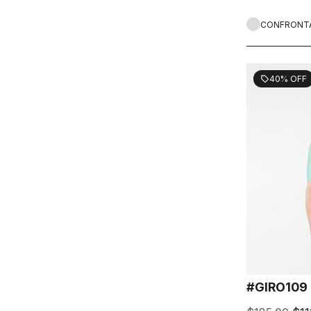
CONFRONT
40% OFF
sell
#GIRO109