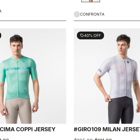
A
CONFRONTA
40% OFF
sell
 CIMA COPPI JERSEY
#GIRO109 MILAN JERS