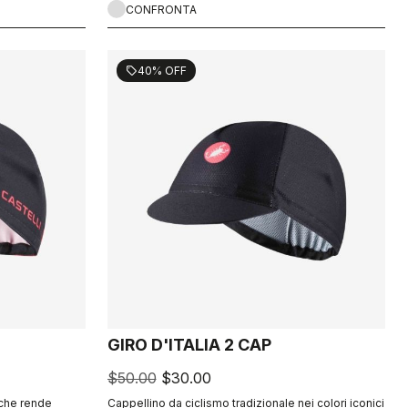
CONFRONTA
40% OFF
sell
GIRO D'ITALIA 2 CAP
$50.00
$30.00
 che rende
Cappellino da ciclismo tradizionale nei colori iconici