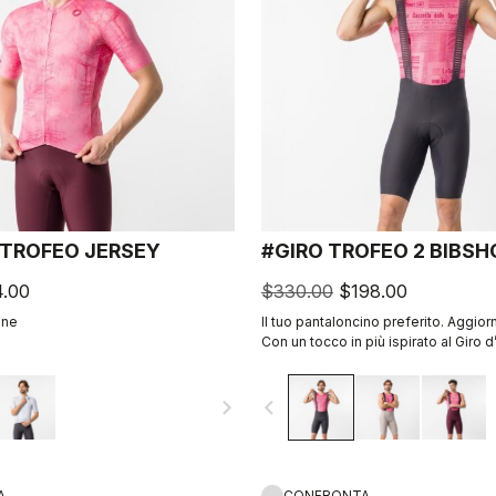
 TROFEO JERSEY
#GIRO TROFEO 2 BIBS
.00
$330.00
$198.00
ine
Il tuo pantaloncino preferito. Aggior
Con un tocco in più ispirato al Giro d’I
navigate_next
navigate_before
A
CONFRONTA