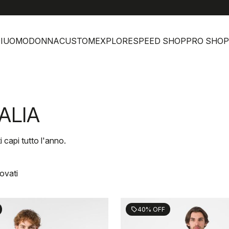
help
I
UOMO
DONNA
CUSTOM
EXPLORE
SPEED SHOP
PRO SHOP
ALIA
i capi tutto l'anno.
rovati
40% OFF
sell