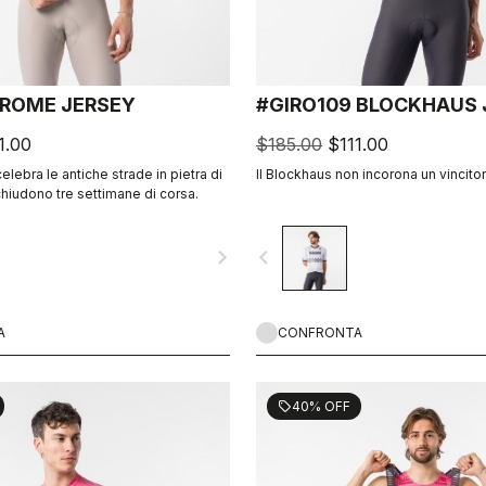
 ROME JERSEY
#GIRO109 BLOCKHAUS 
1.00
$185.00
$111.00
lebra le antiche strade in pietra di
Il Blockhaus non incorona un vincito
hiudono tre settimane di corsa.
navigate_next
navigate_before
A
CONFRONTA
40% OFF
sell