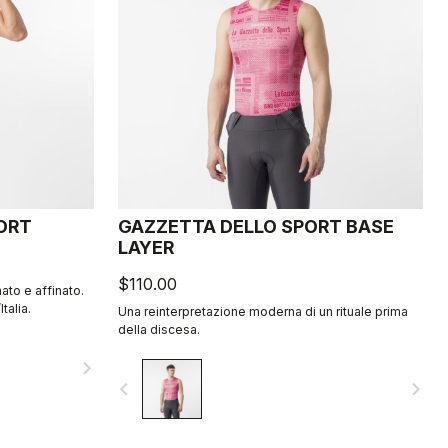
HORT
GAZZETTA DELLO SPORT BASE
LAYER
$110.00
nato e affinato.
talia.
Una reinterpretazione moderna di un rituale prima
della discesa.
navigate_next
navigate_before
navigate_next