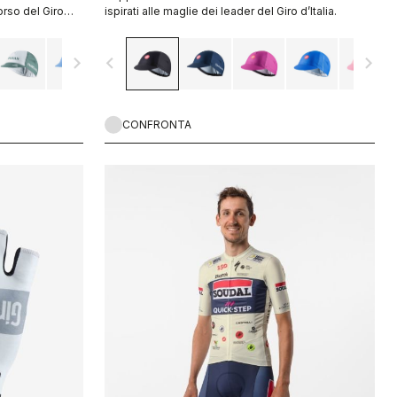
orso del Giro
ispirati alle maglie dei leader del Giro d’Italia.
navigate_next
navigate_before
navigate_next
CONFRONTA