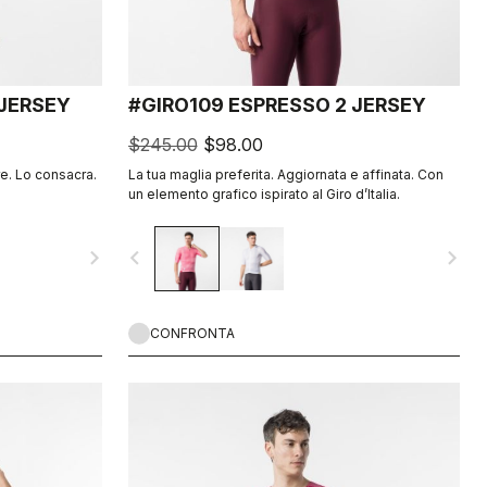
JERSEY
#GIRO109 ESPRESSO 2 JERSEY
$245.00
$98.00
re. Lo consacra.
La tua maglia preferita. Aggiornata e affinata. Con
un elemento grafico ispirato al Giro d’Italia.
navigate_next
navigate_before
navigate_next
CONFRONTA