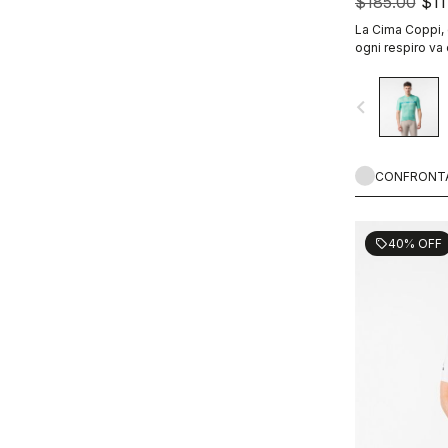
$185.00
$11
La Cima Coppi, 
ogni respiro va
navigate_before
CONFRONT
40% OFF
sell