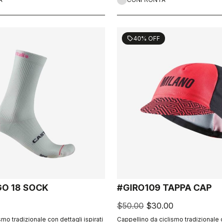
40% OFF
sell
GO 18 SOCK
#GIRO109 TAPPA CAP
$50.00
$30.00
smo tradizionale con dettagli ispirati
Cappellino da ciclismo tradizionale