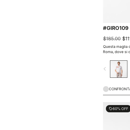
#GIRO109
$185.00
$11
Questa maglia ce
Roma, dove si c
navigate_before
CONFRONT
60% OFF
sell