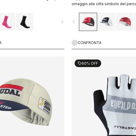
omaggio alle città simbolo del perc
d’Italia.
navigate_next
navigate_before
A
CONFRONTA
60% OFF
sell