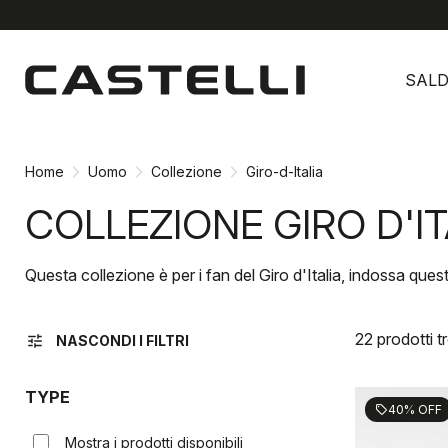
Vai
Vai
al
alla
SALD
contenuto
navigazione
Home
Uomo
Collezione
Giro-d-Italia
COLLEZIONE GIRO D'IT
Questa collezione è per i fan del Giro d'Italia, indossa quest
22 prodotti t
tune
NASCONDI I FILTRI
TYPE
40% OFF
sell
Mostra i prodotti disponibili