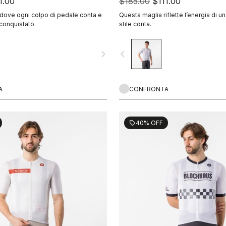
1.00
$185.00
$111.00
dove ogni colpo di pedale conta e
Questa maglia riflette l’energia di una
 conquistato.
stile conta.
navigate_next
navigate_before
A
CONFRONTA
40% OFF
sell