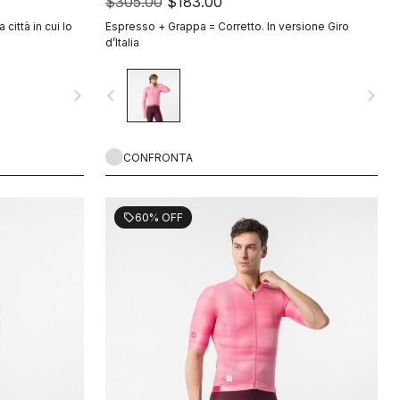
$305.00
$183.00
 città in cui lo
Espresso + Grappa = Corretto. In versione Giro
d’Italia
navigate_next
navigate_before
navigate_next
CONFRONTA
60% OFF
sell