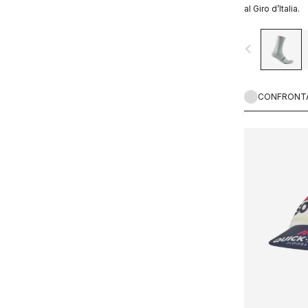
al Giro d’Italia.
navigate_before
CONFRONT