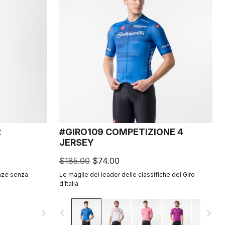
2
#GIRO109 COMPETIZIONE 4
JERSEY
$185.00
$74.00
enze senza
Le maglie dei leader delle classifiche del Giro
d’Italia
navigate_next
navigate_before
navigate_next