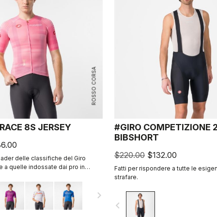
ROSSO CORSA
 RACE 8S JERSEY
#GIRO COMPETIZIONE 
BIBSHORT
6.00
$220.00
$132.00
ader delle classifiche del Giro
he a quelle indossate dai pro in
Fatti per rispondere a tutte le esig
strafare.
navigate_next
navigate_before