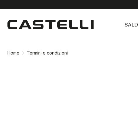
Vai
Vai
al
alla
SALD
contenuto
navigazione
Home
Termini e condizioni