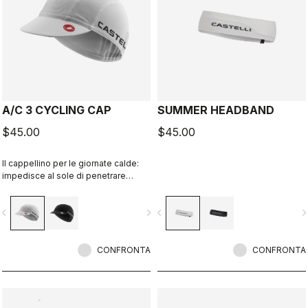
A/C 3 CYCLING CAP
SUMMER HEADBAND
$45.00
$45.00
Il cappellino per le giornate calde:
impedisce al sole di penetrare
attraverso le prese d’aria del casco
e ti mantiene fresco.
vigate_before
navigate_next
navigate_before
navigate_n
CONFRONTA
CONFRONTA