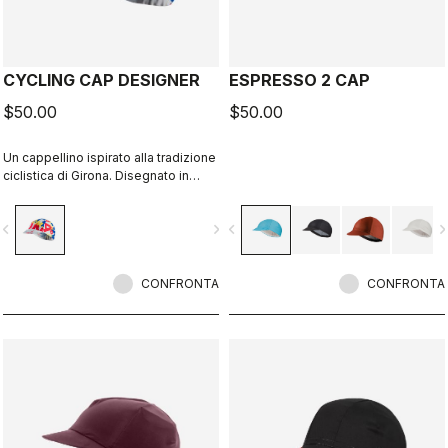
CYCLING CAP DESIGNER
ESPRESSO 2 CAP
$50.00
$50.00
Un cappellino ispirato alla tradizione
ciclistica di Girona. Disegnato in
collaborazione con R-A/D.
vigate_before
navigate_next
navigate_before
navigate_n
CONFRONTA
CONFRONTA