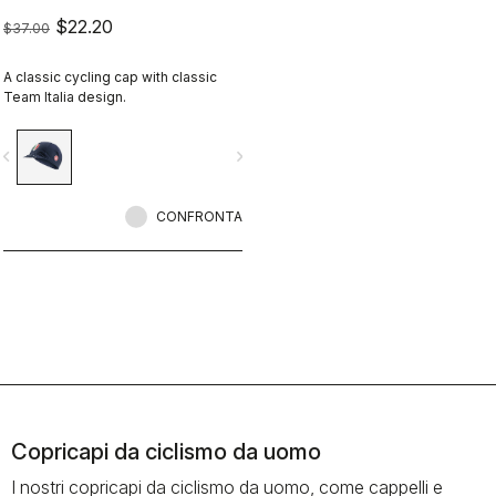
$22.20
$37.00
A classic cycling cap with classic
Team Italia design.
vigate_before
navigate_next
CONFRONTA
Copricapi da ciclismo da uomo
I nostri copricapi da ciclismo da uomo, come cappelli e