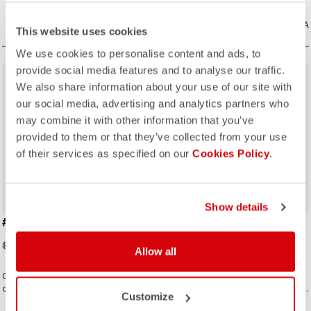
CONFRONTA
CONFRONTA
This website uses cookies
We use cookies to personalise content and ads, to
provide social media features and to analyse our traffic.
sell
sell
40% OFF
40% OFF
We also share information about your use of our site with
our social media, advertising and analytics partners who
may combine it with other information that you’ve
provided to them or that they’ve collected from your use
of their services as specified on our
Cookies Policy
.
Show details
#GIRO109 TAPPA CAP
GIRO D'ITALIA 2 CAP
$30.00
$30.00
$50.00
$50.00
Allow all
Cappellino da ciclismo tradizionale
Cappellino da ciclismo tradizionale
che rende omaggio alle città
nei colori iconici ispirati alle maglie
Customize
simbolo del percorso del Giro
dei leader del Giro d’Italia.