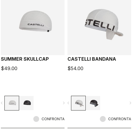
SUMMER SKULLCAP
CASTELLI BANDANA
$49.00
$54.00
vigate_before
navigate_next
navigate_before
navigate_n
CONFRONTA
CONFRONTA