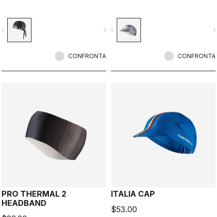
vigate_before
navigate_next
navigate_before
navigate_n
CONFRONTA
CONFRONTA
PRO THERMAL 2
ITALIA CAP
HEADBAND
$53.00