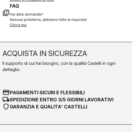
FAQ
quiz
Hai altre domande?
Nessun problema, abbiamo tutte le risposte!
Clicca qui
ACQUISTA IN SICUREZZA
Il supporto di cui hai bisogno, con la qualità Castelli in ogni
dettaglio.
credit_card
PAGAMENTI SICURI E FLESSIBILI
local_shipping
SPEDIZIONE ENTRO 3/5 GIORNI LAVORATIVI
shield
GARANZIA E QUALITA' CASTELLI