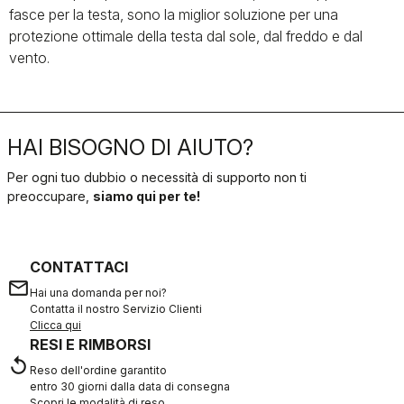
fasce per la testa, sono la miglior soluzione per una
protezione ottimale della testa dal sole, dal freddo e dal
vento.
HAI BISOGNO DI AIUTO?
Per ogni tuo dubbio o necessità di supporto non ti
preoccupare,
siamo qui per te!
CONTATTACI
email
Hai una domanda per noi?
Contatta il nostro Servizio Clienti
Clicca qui
RESI E RIMBORSI
replay
Reso dell'ordine garantito
entro 30 giorni dalla data di consegna
Scopri le modalità di reso