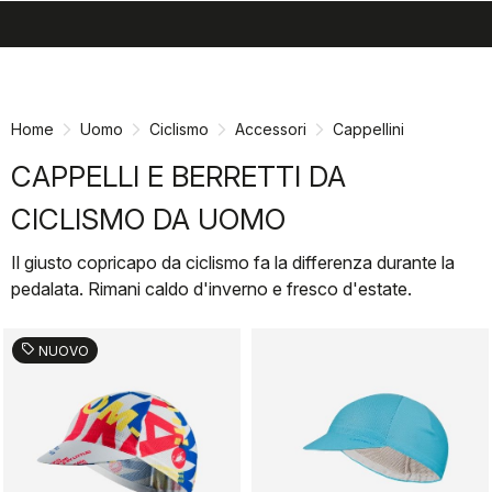
search
menu
shopping_cart
Vai
Vai
al
alla
contenuto
navigazione
Home
Uomo
Ciclismo
Accessori
Cappellini
CAPPELLI E BERRETTI DA
CICLISMO DA UOMO
Il giusto copricapo da ciclismo fa la differenza durante la
pedalata. Rimani caldo d'inverno e fresco d'estate.
sell
NUOVO