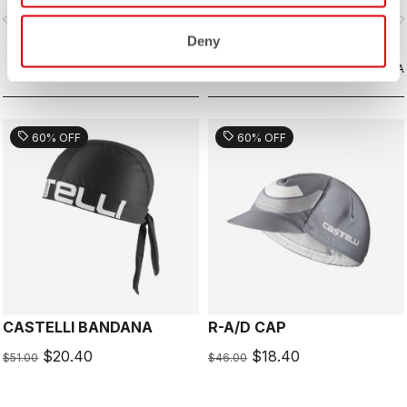
d’Italia.
vigate_before
navigate_next
navigate_before
navigate_n
Deny
CONFRONTA
CONFRONTA
sell
sell
60% OFF
60% OFF
CASTELLI BANDANA
R-A/D CAP
$20.40
$18.40
$51.00
$46.00