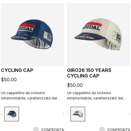
CYCLING CAP
GIRO26 150 YEARS
CYCLING CAP
$50.00
$50.00
Un cappellino da ciclismo
Un cappellino da ciclismo
intramontabile, caratterizzato dal
intramontabile, caratterizzato dal
design deciso del team Soudal
design deciso del team Soudal
Quick-Step.
Quick-Step.
vigate_before
navigate_next
navigate_before
navigate_n
CONFRONTA
CONFRONTA