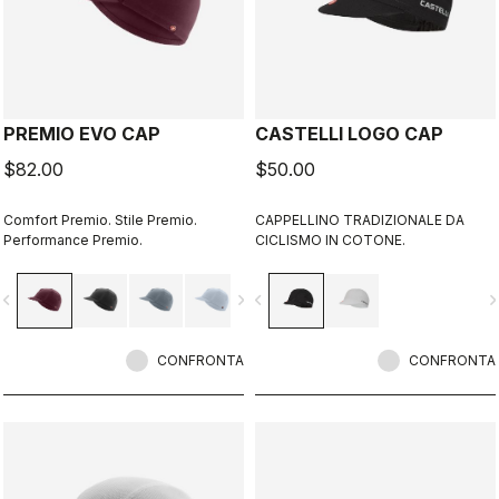
PREMIO EVO CAP
CASTELLI LOGO CAP
$82.00
$50.00
Comfort Premio. Stile Premio.
CAPPELLINO TRADIZIONALE DA
Performance Premio.
CICLISMO IN COTONE.
vigate_before
navigate_next
navigate_before
navigate_n
CONFRONTA
CONFRONTA