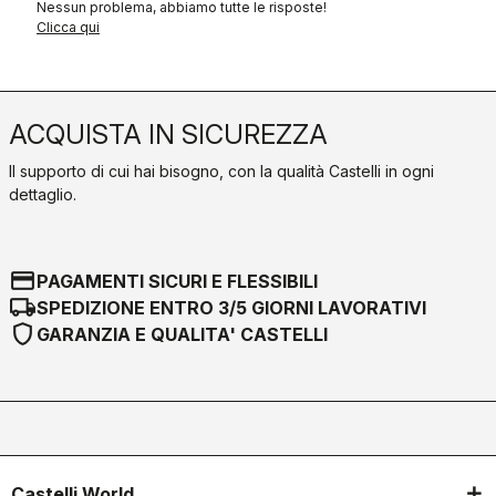
Nessun problema, abbiamo tutte le risposte!
Clicca qui
ACQUISTA IN SICUREZZA
Il supporto di cui hai bisogno, con la qualità Castelli in ogni
dettaglio.
credit_card
PAGAMENTI SICURI E FLESSIBILI
local_shipping
SPEDIZIONE ENTRO 3/5 GIORNI LAVORATIVI
shield
GARANZIA E QUALITA' CASTELLI
Castelli World