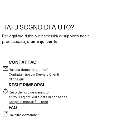
HAI BISOGNO DI AIUTO?
Per ogni tuo dubbio o necessità di supporto non ti
preoccupare,
siamo qui per te!
CONTATTACI
email
Hai una domanda per noi?
Contatta il nostro Servizio Clienti
Clicca qui
RESI E RIMBORSI
replay
Reso dell'ordine garantito
entro 30 giorni dalla data di consegna
Scopri le modalità di reso
FAQ
quiz
Hai altre domande?