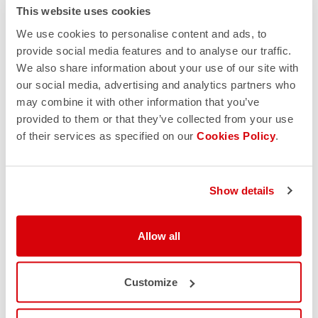
de marketing directo y a enviarme correos
This website uses cookies
electrónicos con actualizaciones, ofertas y
We use cookies to personalise content and ads, to
promociones reservadas a clientes. Puedes darte de
provide social media features and to analyse our traffic.
baja de estas comunicaciones en cualquier momento.
We also share information about your use of our site with
Para obtener más información sobre cómo darte de
our social media, advertising and analytics partners who
baja, nuestras prácticas de privacidad y cómo nos
may combine it with other information that you’ve
comprometemos a proteger y respetar tu privacidad,
consulta nuestra
Política de privacidad.
provided to them or that they’ve collected from your use
of their services as specified on our
Cookies Policy
.
Show details
Allow all
Customize