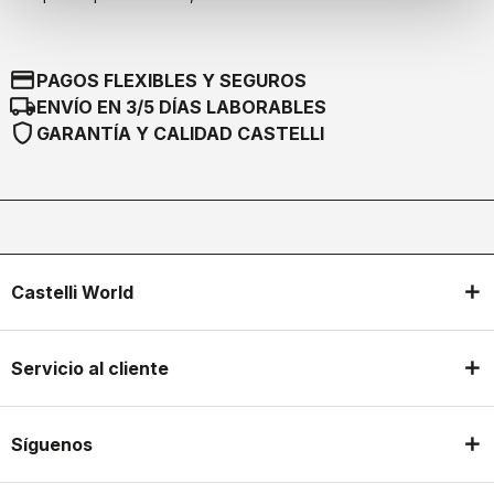
credit_card
PAGOS FLEXIBLES Y SEGUROS
local_shipping
ENVÍO EN 3/5 DÍAS LABORABLES
shield
GARANTÍA Y CALIDAD CASTELLI
Castelli World
Servicio al cliente
Síguenos