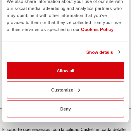
We also share information about your use of our site with
our social media, advertising and analytics partners who
may combine it with other information that you’ve
CONTACTO
provided to them or that they’ve collected from your use
email
of their services as specified on our
Cookies Policy
.
¿Tiene alguna pregunta para nosotros?
Contacte con nuestro Servicio de Atención al Cliente
Haga clic aquí
.
DEVOLUCIONES Y REEMBOLSOS
Show details
replay
Garantía de devolución del pedido
en los 30 días siguientes a la entrega
Descubra la política de devoluciones
Allow all
FAQ
quiz
¿Tienes alguna otra pregunta?
¡No hay problema, tenemos todas las respuestas!
Customize
Haz clic aquí
.
Deny
COMPRA CON CONFIANZA
El soporte que necesitas, con la calidad Castelli en cada detalle.