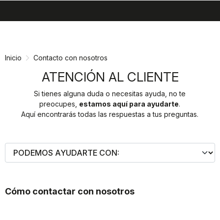
search
menu
shopping_cart
Ir
Saltar
al
a
contenido
la
Inicio
Contacto con nosotros
navegación
ATENCIÓN AL CLIENTE
Si tienes alguna duda o necesitas ayuda, no te
preocupes,
estamos aquí para ayudarte
.
Aquí encontrarás todas las respuestas a tus preguntas.
Cómo contactar con nosotros