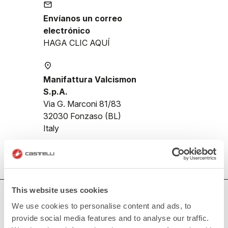
email
Envíanos un correo
electrónico
HAGA CLIC AQUÍ
place
Manifattura Valcismon
S.p.A.
Via G. Marconi 81/83
32030 Fonzaso (BL)
Italy
This website uses cookies
¿NECESITAS AYUDA?
We use cookies to personalise content and ads, to
Si tienes alguna duda o necesitas apoyo, no te preocupes,
provide social media features and to analyse our traffic.
¡estamos aquí para ti!