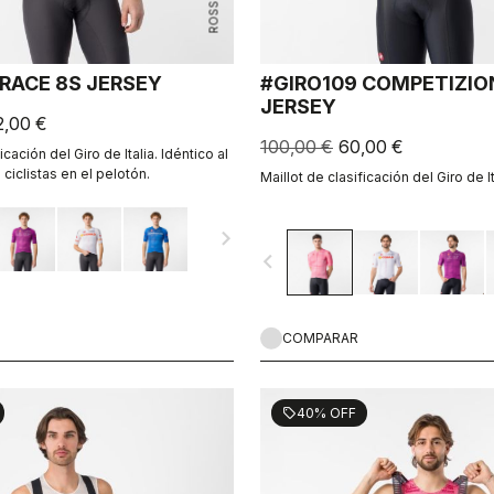
 RACE 8S JERSEY
#GIRO109 COMPETIZIO
JERSEY
2,00 €
100,00 €
60,00 €
icación del Giro de Italia. Idéntico al
 ciclistas en el pelotón.
Maillot de clasificación del Giro de It
navigate_next
navigate_before
COMPARAR
40% OFF
sell