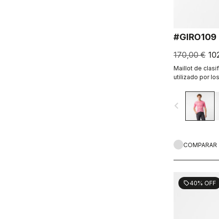
#GIRO109
170,00 €
10
Maillot de clasif
utilizado por los
navigate_before
COMPARAR
40% OFF
sell