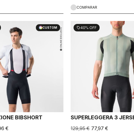
COMPARAR
40% OFF
sell
CUSTOM
IONE BIBSHORT
SUPERLEGGERA 3 JERS
96 €
129,95 €
77,97 €