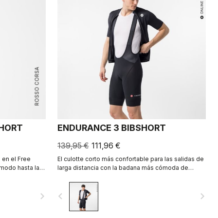
ROSSO CORSA
SHORT
ENDURANCE 3 BIBSHORT
139,95 €
111,96 €
en el Free
El culotte corto más confortable para las salidas de
modo hasta la
larga distancia con la badana más cómoda de
Castelli.
navigate_next
navigate_before
navigate_next