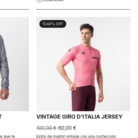
40% OFF
sell
T
VINTAGE GIRO D'ITALIA JERSEY
100,00 €
60,00 €
e que te
Estilo de maillot vintage con una confección