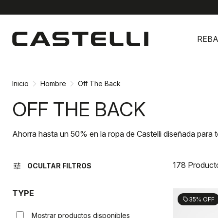
Ir
Saltar
al
a
REBA
contenido
la
navegación
Inicio
Hombre
Off The Back
OFF THE BACK
Ahorra hasta un 50% en la ropa de Castelli diseñada para 
178 Product
tune
OCULTAR FILTROS
TYPE
35% OFF
sell
Mostrar productos disponibles