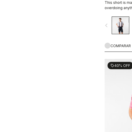
This short is ma
overdoing anythin
lock stitching, 
grippers.
navigate_before
COMPARAR
40% OFF
sell