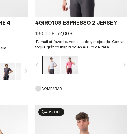
NE 4
#GIRO109 ESPRESSO 2 JERSEY
130,00 €
52,00 €
Tu maillot favorito. Actualizado y mejorado. Con un
toque gráfico inspirado en el Giro de Italia.
alia
navigate_before
navigate_next
navigate_next
COMPARAR
40% OFF
sell