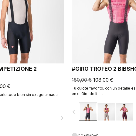
MPETIZIONE 2
#GIRO TROFEO 2 BIBS
180,00 €
108,00 €
,00 €
Tu culote favorito, con un detalle e
en el Giro de Italia.
rlo todo bien sin exagerar nada.
navigate_before
navigate_next
COMPARAR