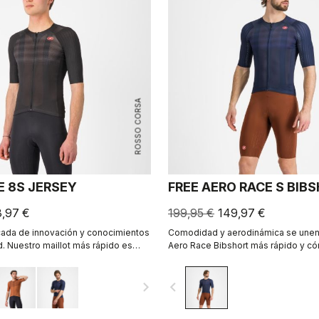
ROSSO CORSA
E 8S JERSEY
FREE AERO RACE S BIB
3,97 €
199,95 €
149,97 €
ada de innovación y conocimientos
Comodidad y aerodinámica se unen 
. Nuestro maillot más rápido es
Aero Race Bibshort más rápido y có
ido.
fecha.
navigate_next
navigate_before