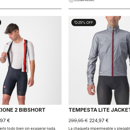
25% OFF
sell
IONE 2 BIBSHORT
TEMPESTA LITE JACKE
,97 €
299,95 €
224,97 €
rlo todo bien sin exagerar nada.
La chaqueta impermeable y plegabl