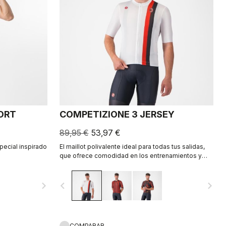
HORT
COMPETIZIONE 3 JERSEY
89,95 €
53,97 €
special inspirado
El maillot polivalente ideal para todas tus salidas,
que ofrece comodidad en los entrenamientos y
velocidad en las salidas rápidas en grupo.
navigate_next
navigate_before
navigate_next
COMPARAR