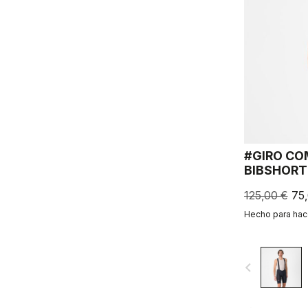
#GIRO CO
BIBSHORT
125,00 €
75
Hecho para hace
navigate_before