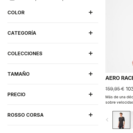
COLOR
CATEGORÍA
COLECCIONES
TAMAÑO
AERO RAC
159,95 €
10
PRECIO
Más de una déc
sobre velocidad
todavía más ráp
ROSSO CORSA
navigate_before