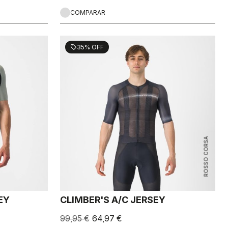
COMPARAR
35% OFF
sell
ROSSO CORSA
EY
CLIMBER'S A/C JERSEY
99,95 €
64,97 €