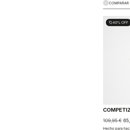
COMPARAR
40% OFF
sell
COMPETIZ
109,95 €
65
Hecho para hace