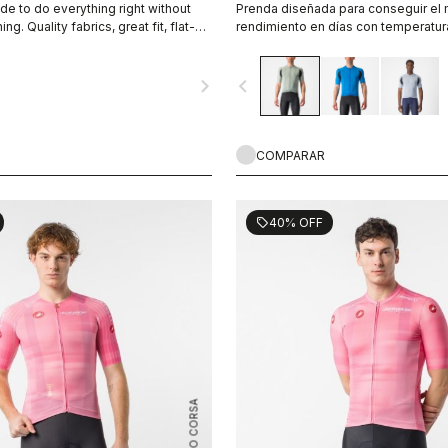
de to do everything right without
Prenda diseñada para conseguir el
g. Quality fabrics, great fit, flat-
rendimiento en días con temperatura
KISS Air2 seat pad, and GIRO4 leg
Superleggera Jersey es tan ligero 
notas cuando hace calor.
navigate_next
navigate_before
COMPARAR
40% OFF
sell
ROSSO CORSA