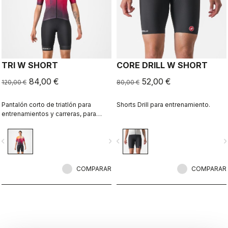
TRI W SHORT
CORE DRILL W SHORT
84,00 €
52,00 €
120,00 €
80,00 €
Pantalón corto de triatlón para
Shorts Drill para entrenamiento.
entrenamientos y carreras, para
todas las distancias.
vigate_before
navigate_next
navigate_before
navigate_n
COMPARAR
COMPARAR