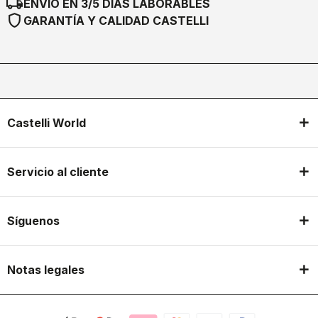
local_shipping
ENVÍO EN 3/5 DÍAS LABORABLES
shield
GARANTÍA Y CALIDAD CASTELLI
Castelli World
Servicio al cliente
Síguenos
Notas legales