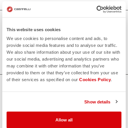
Pantalones cortos de triatlón para mujeres
This website uses cookies
Nuestros pantalones cortos de triatlón para mujeres
We use cookies to personalise content and ads, to
ofrecen la máxima comodidad gracias a la badana KISS Tri
provide social media features and to analyse our traffic.
y un excelente soporte muscular, combinados con un
We also share information about your use of our site with
ajuste y aerodinámica excepcionales.
our social media, advertising and analytics partners who
may combine it with other information that you’ve
provided to them or that they’ve collected from your use
of their services as specified on our
Cookies Policy
.
¿NECESITAS AYUDA?
Si tienes alguna duda o necesitas apoyo, no te preocupes,
¡estamos aquí para ti!
Show details
Allow all
CONTACTO