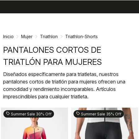
search
menu
shopping_cart
Ir
Saltar
al
a
contenido
la
Inicio
Mujer
Triathlon
Triathlon-Shorts
navegación
PANTALONES CORTOS DE
TRIATLÓN PARA MUJERES
Diseñados específicamente para triatletas, nuestros
pantalones cortos de triatlón para mujeres ofrecen una
comodidad y rendimiento incomparables. Artículos
imprescindibles para cualquier triatleta.
sell
sell
Summer Sale 30% Off
Summer Sale 35% Off