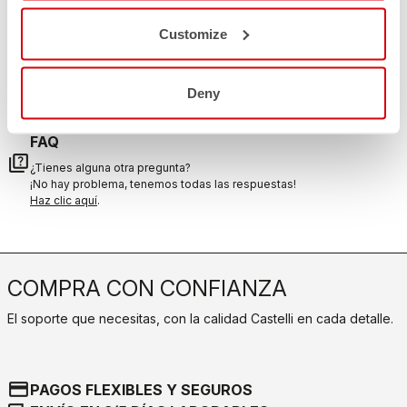
email
¿Tiene alguna pregunta para nosotros?
Contacte con nuestro Servicio de Atención al Cliente
Customize
Haga clic aquí
.
DEVOLUCIONES Y REEMBOLSOS
replay
Garantía de devolución del pedido
Deny
en los 30 días siguientes a la entrega
Descubra la política de devoluciones
FAQ
quiz
¿Tienes alguna otra pregunta?
¡No hay problema, tenemos todas las respuestas!
Haz clic aquí
.
COMPRA CON CONFIANZA
El soporte que necesitas, con la calidad Castelli en cada detalle.
credit_card
PAGOS FLEXIBLES Y SEGUROS