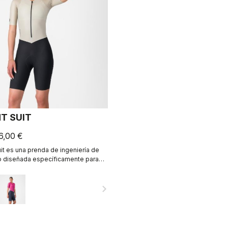
T SUIT
6,00 €
t es una prenda de ingeniería de
to diseñada específicamente para
ctican ciclismo de forma intensa.
navigate_next