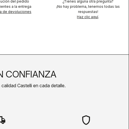
lución del pedido
¿Tienes alguna otra pregunta?
ientes a la entrega
¡No hay problema, tenemos todas las
ca de devoluciones
respuestas!
Haz clic aquí
.
 CONFIANZA
calidad Castelli en cada detalle.
hipping
shield