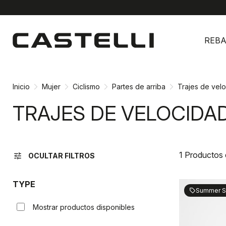
Ir
Saltar
al
a
REBA
contenido
la
navegación
Inicio
Mujer
Ciclismo
Partes de arriba
Trajes de vel
TRAJES DE VELOCIDA
1 Productos
tune
OCULTAR FILTROS
TYPE
Summer S
sell
Mostrar productos disponibles