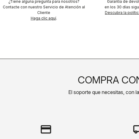
¿Tiene alguna pregunta para nosotros?
Garantía de devo
Contacte con nuestro Servicio de Atención al
en los 30 días sigu
Cliente
Descubra la políti
Haga clic aquí
.
COMPRA CON
El soporte que necesitas, con la 
credit_card
local_s