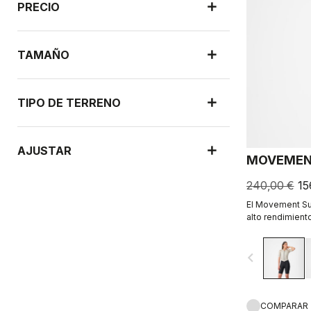
PRECIO
TAMAÑO
TIPO DE TERRENO
AJUSTAR
MOVEMEN
240,00 €
15
El Movement Sui
alto rendimien
mujeres que pra
navigate_before
COMPARAR