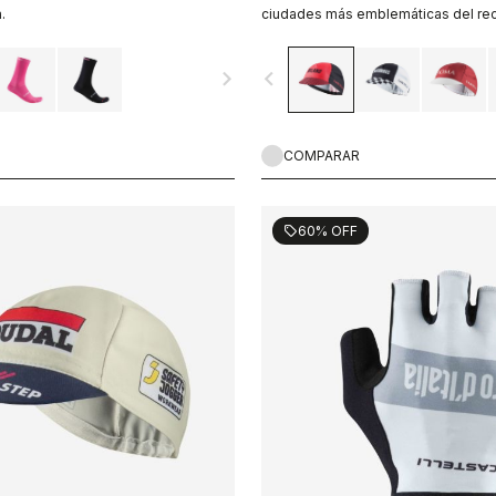
.
ciudades más emblemáticas del reco
de Italia
navigate_next
navigate_before
COMPARAR
60% OFF
sell