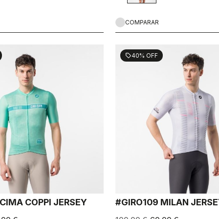
COMPARAR
40% OFF
sell
 CIMA COPPI JERSEY
#GIRO109 MILAN JERS