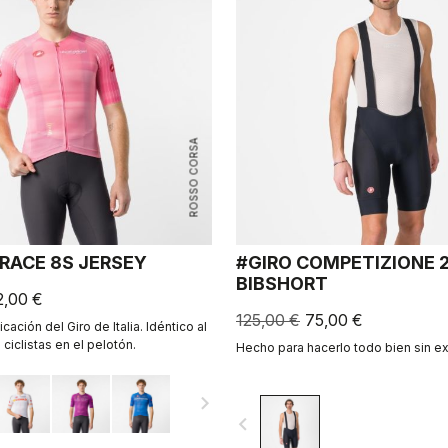
ROSSO CORSA
 RACE 8S JERSEY
#GIRO COMPETIZIONE 
BIBSHORT
2,00 €
125,00 €
75,00 €
icación del Giro de Italia. Idéntico al
 ciclistas en el pelotón.
Hecho para hacerlo todo bien sin e
navigate_next
navigate_before