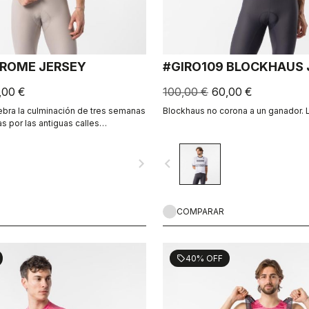
 ROME JERSEY
#GIRO109 BLOCKHAUS 
,00 €
100,00 €
60,00 €
lebra la culminación de tres semanas
Blockhaus no corona a un ganador. 
s por las antiguas calles
 Roma.
navigate_next
navigate_before
COMPARAR
40% OFF
sell