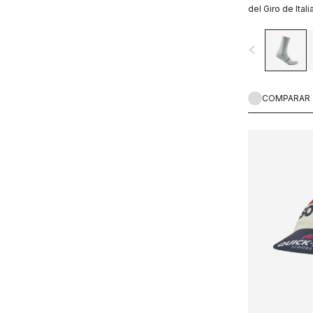
del Giro de Italia
navigate_before
COMPARAR