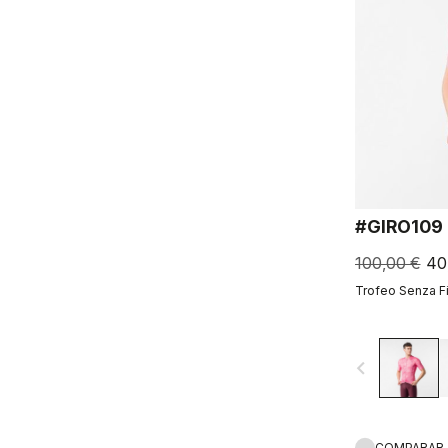
#GIRO109
100,00 €
40
Trofeo Senza F
navigate_before
COMPARAR