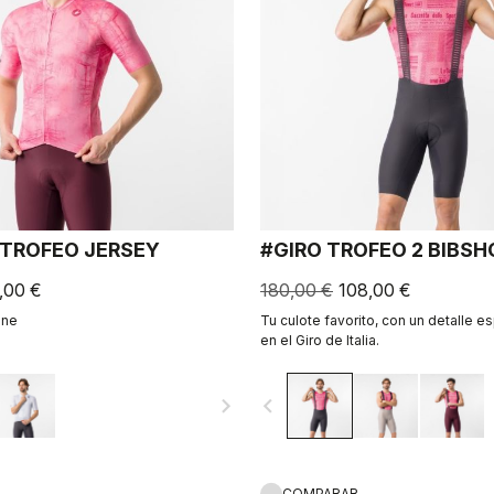
 TROFEO JERSEY
#GIRO TROFEO 2 BIBS
,00 €
180,00 €
108,00 €
ine
Tu culote favorito, con un detalle e
en el Giro de Italia.
navigate_next
navigate_before
COMPARAR