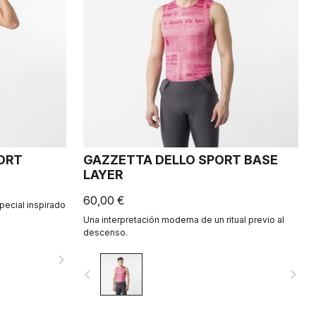
HORT
GAZZETTA DELLO SPORT BASE
LAYER
60,00 €
special inspirado
Una interpretación moderna de un ritual previo al
descenso.
navigate_next
navigate_before
navigate_next