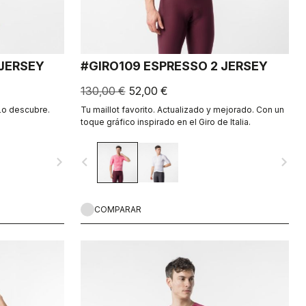
JERSEY
#GIRO109 ESPRESSO 2 JERSEY
130,00 €
52,00 €
Lo descubre.
Tu maillot favorito. Actualizado y mejorado. Con un
toque gráfico inspirado en el Giro de Italia.
navigate_next
navigate_before
navigate_next
COMPARAR