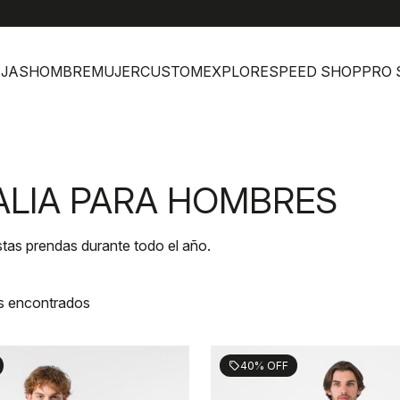
help
Atenci
JAS
HOMBRE
MUJER
CUSTOM
EXPLORE
SPEED SHOP
PRO 
ALIA PARA HOMBRES
 estas prendas durante todo el año.
s encontrados
40% OFF
sell