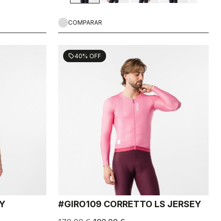
COMPARAR
40% OFF
sell
EY
#GIRO109 CORRETTO LS JERSEY