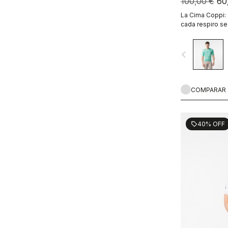
100,00 €
60
La Cima Coppi:
cada respiro se
navigate_before
COMPARAR
40% OFF
sell