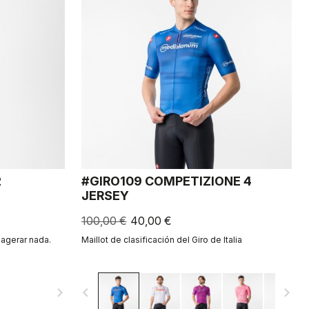
2
#GIRO109 COMPETIZIONE 4
JERSEY
100,00 €
40,00 €
xagerar nada.
Maillot de clasificación del Giro de Italia
navigate_next
navigate_before
navigate_next