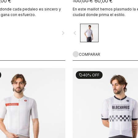
,00 €
100,00 €
60,00 €
 donde cada pedaleo es sincero y
En este maillot hemos plasmado la 
 gana con esfuerzo.
ciudad donde prima el estilo.
navigate_next
navigate_before
COMPARAR
40% OFF
sell