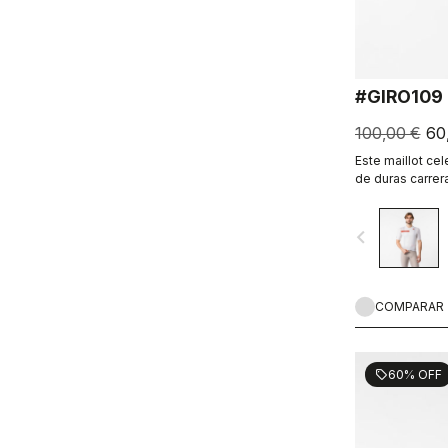
#GIRO109
100,00 €
60
Este maillot ce
de duras carrera
empedradas de
navigate_before
COMPARAR
60% OFF
sell