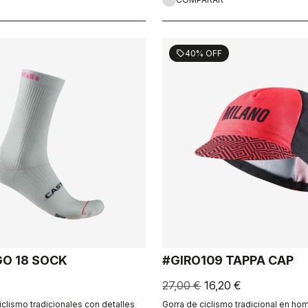
40% OFF
sell
GO 18 SOCK
#GIRO109 TAPPA CAP
27,00 €
16,20 €
iclismo tradicionales con detalles
Gorra de ciclismo tradicional en ho