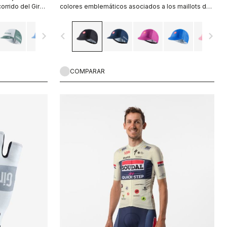
rrido del Giro
colores emblemáticos asociados a los maillots de
los líderes del Giro de Italia.
navigate_next
navigate_before
navigate_next
COMPARAR