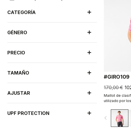
CATEGORÍA
GÉNERO
PRECIO
TAMAÑO
#GIRO109
170,00 €
10
AJUSTAR
Maillot de clasif
utilizado por los
UPF PROTECTION
navigate_before