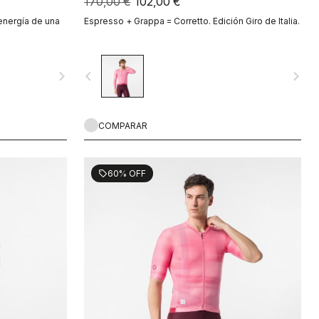
170,00 €
102,00 €
energía de una
Espresso + Grappa = Corretto. Edición Giro de Italia.
navigate_next
navigate_before
navigate_next
COMPARAR
60% OFF
sell