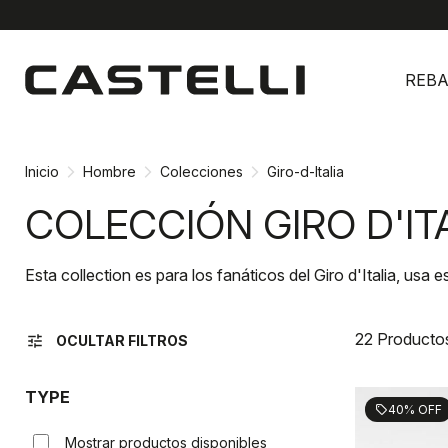
Ir
Saltar
al
a
REBA
contenido
la
navegación
Inicio
Hombre
Colecciones
Giro-d-Italia
COLECCIÓN GIRO D'IT
Esta collection es para los fanáticos del Giro d'Italia, usa
22 Producto
tune
OCULTAR FILTROS
TYPE
40% OFF
sell
Mostrar productos disponibles