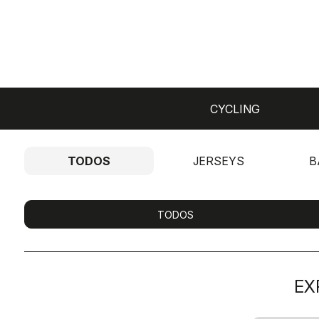
CYCLING
TODOS
JERSEYS
B
TODOS
EX