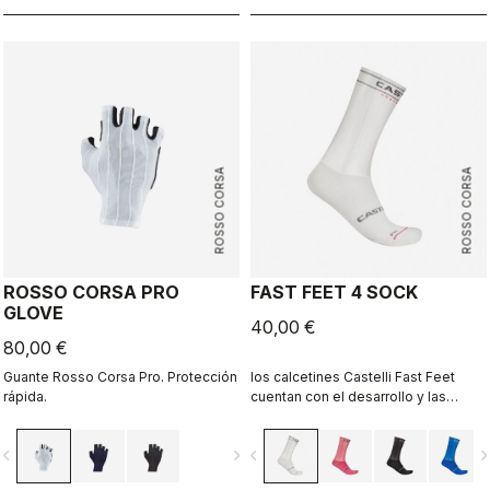
cuenta. Resultó ser nuestra
chaqueta más rápida en las pruebas
que realizamos en el túnel de
viento, así que sabes que no estás
sacrificando velocidad para
mantenerte seco.
ROSSO CORSA
ROSSO CORSA
ROSSO CORSA PRO
FAST FEET 4 SOCK
GLOVE
40,00 €
80,00 €
Guante Rosso Corsa Pro. Protección
los calcetines Castelli Fast Feet
rápida.
cuentan con el desarrollo y las
pruebas que respaldan sus
prestaciones aerodinámicas.
vigate_before
navigate_next
navigate_before
navigate_n