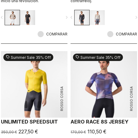
inició una revolución.
contrarreloj.
vigate_before
navigate_next
navigate_before
navigate_n
COMPARAR
COMPARAR
sell
sell
Summer Sale 35% Off
Summer Sale 35% Off
ROSSO CORSA
ROSSO CORSA
UNLIMITED SPEEDSUIT
AERO RACE 8S JERSEY
227,50 €
110,50 €
350,00 €
170,00 €