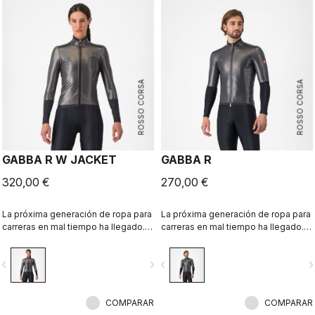
ROSSO CORSA
ROSSO CORSA
GABBA R W JACKET
GABBA R
320,00 €
270,00 €
La próxima generación de ropa para
La próxima generación de ropa para
carreras en mal tiempo ha llegado.
carreras en mal tiempo ha llegado.
La chaqueta Gabba R es más
La chaqueta Gabba R de manga
protectora y aerodinámica que
corta es la más protectora y
vigate_before
navigate_next
navigate_before
navigate_n
nunca. La chaqueta ha sido
aerodinámica hasta el momento.
diseñada para satisfacer las
necesidades de los ciclistas
profesionales, donde cada vatio
COMPARAR
COMPARAR