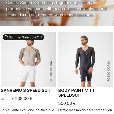
Castelli Speed Shop brings together our fastest
products, developed with our professional athletes and
tested during our frequent wind tunnel sessions.
sell
Summer Sale 35% Off
ROSSO CORSA
ROSSO CORSA
SANREMO S SPEED SUIT
BODY PAINT V TT
SPEEDSUIT
208,00 €
320,00 €
300,00 €
La siguiente evolución del traje que
El traje más rápido para competir en