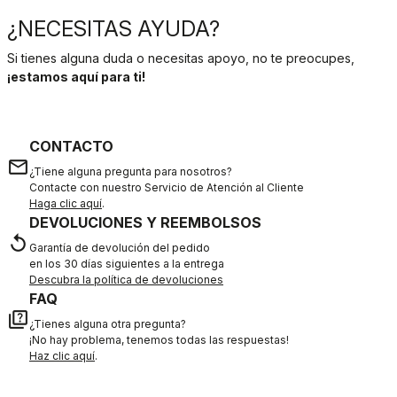
¿NECESITAS AYUDA?
Si tienes alguna duda o necesitas apoyo, no te preocupes,
¡estamos aquí para ti!
CONTACTO
email
¿Tiene alguna pregunta para nosotros?
Contacte con nuestro Servicio de Atención al Cliente
Haga clic aquí
.
DEVOLUCIONES Y REEMBOLSOS
replay
Garantía de devolución del pedido
en los 30 días siguientes a la entrega
Descubra la política de devoluciones
FAQ
quiz
¿Tienes alguna otra pregunta?
¡No hay problema, tenemos todas las respuestas!
Haz clic aquí
.