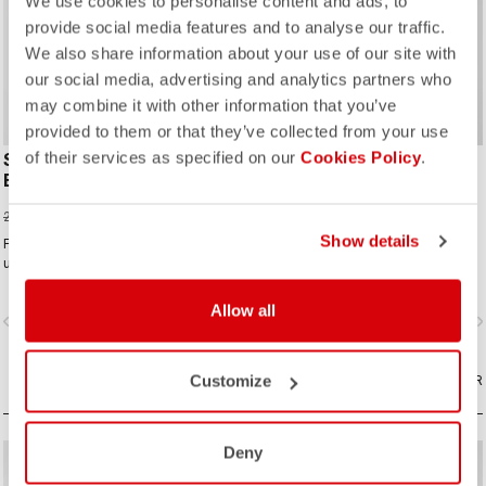
We use cookies to personalise content and ads, to
provide social media features and to analyse our traffic.
ROSSO CORSA
We also share information about your use of our site with
our social media, advertising and analytics partners who
may combine it with other information that you’ve
provided to them or that they’ve collected from your use
of their services as specified on our
Cookies Policy
.
SUPERLEGGERA
PREMIO EVO BIBSHORT
BIBSHORT
203,00 €
290,00 €
154,00 €
220,00 €
Show details
For our lightest-ever road short, we
Diseñado de forma innovadora para
use the first seamless graduated-
ofrecer la máxima comodidad,
ventilation stretch woven fabric to
sujeción, velocidad y durabilidad en
make a short that's both impossibly
largas distancias.
Allow all
vigate_before
navigate_next
navigate_before
navigate_n
light and cool yet supportive for the
longest rides.
Customize
COMPARAR
COMPARAR
Deny
sell
Summer Sale 30% Off