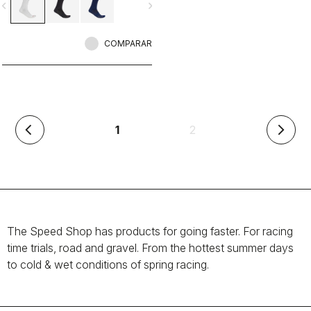
vigate_before
navigate_next
COMPARAR
(actual)
1
2
arrow_back_ios
arrow_forward_ios
The Speed Shop has products for going faster. For racing
time trials, road and gravel. From the hottest summer days
to cold & wet conditions of spring racing.