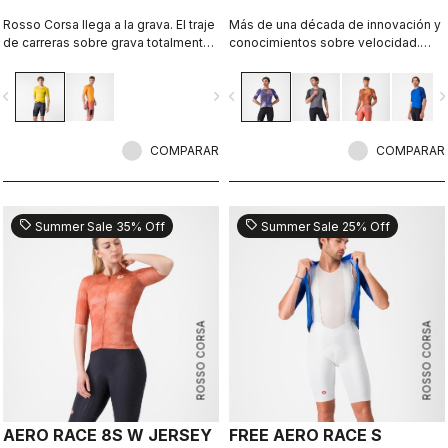
Rosso Corsa llega a la grava. El traje
Más de una década de innovación y
de carreras sobre grava totalmente
conocimientos sobre velocidad.
aerodinámico y funcional.
Nuestro maillot más rápido es
todavía más rápido.
vigate_before
navigate_next
navigate_before
navigate_n
COMPARAR
COMPARAR
sell
sell
Summer Sale 35% Off
Summer Sale 25% Off
ROSSO CORSA
ROSSO CORSA
AERO RACE 8S W JERSEY
FREE AERO RACE S