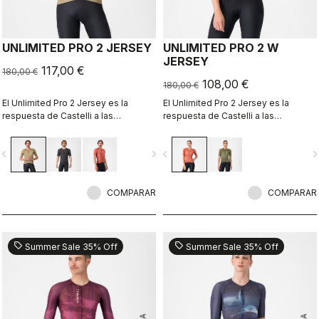
UNLIMITED PRO 2 JERSEY
UNLIMITED PRO 2 W
JERSEY
117,00 €
180,00 €
108,00 €
180,00 €
El Unlimited Pro 2 Jersey es la
El Unlimited Pro 2 Jersey es la
respuesta de Castelli a las
respuesta de Castelli a las
crecientes exigencias de los
crecientes exigencias de los
deportistas sobre grava que buscan
deportistas sobre grava que buscan
vigate_before
navigate_next
navigate_before
navigate_n
cada ganancia marginal sin sacrificar
cada ganancia marginal sin sacrificar
el espíritu del deporte.
el espíritu del deporte.
COMPARAR
COMPARAR
sell
sell
Summer Sale 35% Off
Summer Sale 35% Off