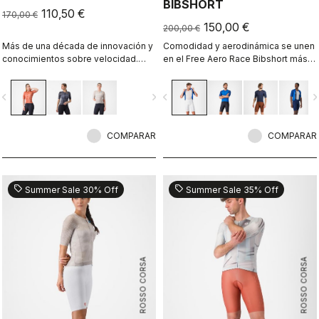
BIBSHORT
110,50 €
170,00 €
150,00 €
200,00 €
Más de una década de innovación y
Comodidad y aerodinámica se unen
conocimientos sobre velocidad.
en el Free Aero Race Bibshort más
Nuestro maillot más rápido es
rápido y cómodo hasta la fecha.
todavía más rápido
vigate_before
navigate_next
navigate_before
navigate_n
COMPARAR
COMPARAR
sell
sell
Summer Sale 30% Off
Summer Sale 35% Off
ROSSO CORSA
ROSSO CORSA