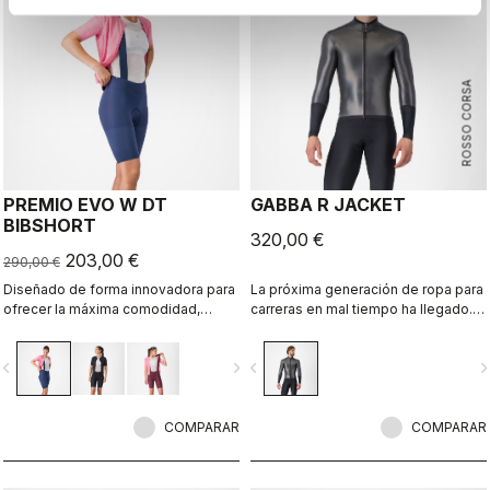
ROSSO CORSA
PREMIO EVO W DT
GABBA R JACKET
BIBSHORT
320,00 €
203,00 €
290,00 €
Diseñado de forma innovadora para
La próxima generación de ropa para
ofrecer la máxima comodidad,
carreras en mal tiempo ha llegado.
sujeción, velocidad y durabilidad en
La chaqueta Gabba R de manga
largas distancias.
larga es la más protectora y
vigate_before
navigate_next
navigate_before
navigate_n
aerodinámica hasta el momento.
COMPARAR
COMPARAR