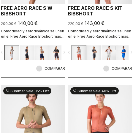
FREE AERO RACE S W
FREE AERO RACE S KIT
BIBSHORT
BIBSHORT
140,00 €
143,00 €
200,00 €
220,00 €
Comodidad y aerodinámica se unen
Comodidad y aerodinámica se unen
en el Free Aero Race Bibshort más
en el Free Aero Race Bibshort más
rápido y cómodo hasta la fecha.
rápido y cómodo hasta la fecha.
vigate_before
navigate_next
navigate_before
navigate_n
COMPARAR
COMPARAR
sell
sell
Summer Sale 35% Off
Summer Sale 40% Off