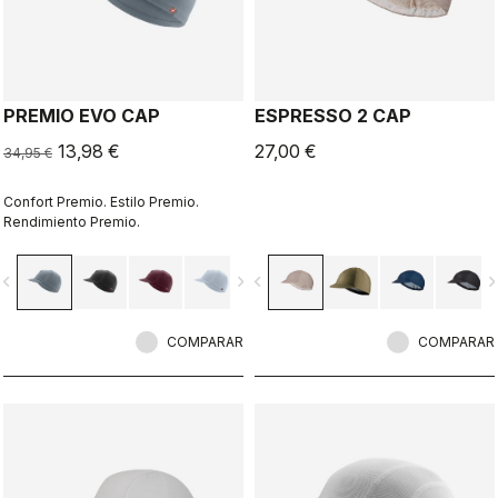
PREMIO EVO CAP
ESPRESSO 2 CAP
13,98 €
27,00 €
34,95 €
Confort Premio. Estilo Premio.
Rendimiento Premio.
vigate_before
navigate_next
navigate_before
navigate_n
COMPARAR
COMPARAR