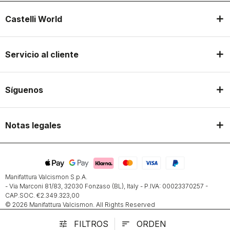
Castelli World
Servicio al cliente
Síguenos
Notas legales
Manifattura Valcismon S.p.A.
- Via Marconi 81/83, 32030 Fonzaso (BL), Italy - P.IVA: 00023370257 -
CAP.SOC. €2.349.323,00
© 2026 Manifattura Valcismon. All Rights Reserved
FILTROS
ORDEN
tune
sort