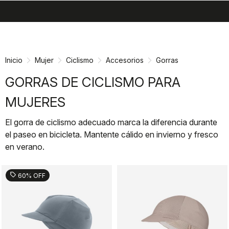
search
menu
shopping_cart
Ir
Saltar
al
a
contenido
la
Inicio
Mujer
Ciclismo
Accesorios
Gorras
navegación
GORRAS DE CICLISMO PARA
MUJERES
El gorra de ciclismo adecuado marca la diferencia durante
el paseo en bicicleta. Mantente cálido en invierno y fresco
en verano.
sell
60% OFF