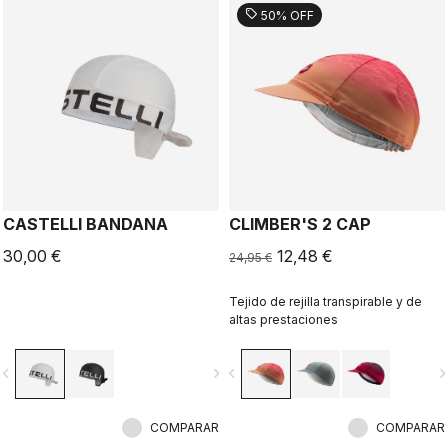
sell
50% OFF
CASTELLI BANDANA
CLIMBER'S 2 CAP
30,00 €
12,48 €
24,95 €
Tejido de rejilla transpirable y de
altas prestaciones
vigate_before
navigate_next
navigate_before
navigate_n
COMPARAR
COMPARAR