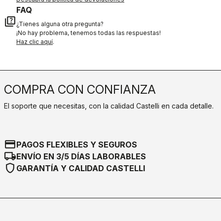
FAQ
quiz
¿Tienes alguna otra pregunta?
¡No hay problema, tenemos todas las respuestas!
Haz clic aquí
.
COMPRA CON CONFIANZA
El soporte que necesitas, con la calidad Castelli en cada detalle.
credit_card
PAGOS FLEXIBLES Y SEGUROS
local_shipping
ENVÍO EN 3/5 DÍAS LABORABLES
shield
GARANTÍA Y CALIDAD CASTELLI