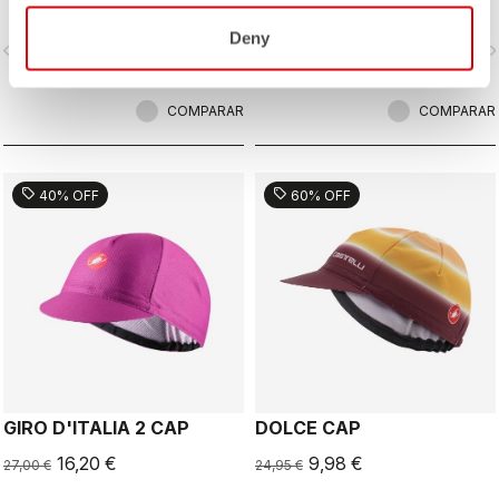
emblemáticas del recorrido del Giro
de Italia
Deny
vigate_before
navigate_next
navigate_before
navigate_n
COMPARAR
COMPARAR
sell
sell
40% OFF
60% OFF
GIRO D'ITALIA 2 CAP
DOLCE CAP
16,20 €
9,98 €
27,00 €
24,95 €