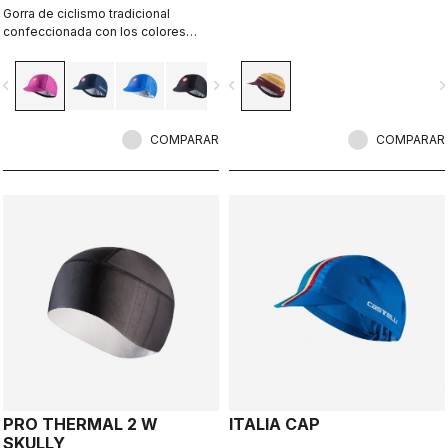
Gorra de ciclismo tradicional
confeccionada con los colores
emblemáticos asociados a los
maillots de los líderes del Giro de
vigate_before
navigate_next
navigate_before
navigate_n
Italia.
COMPARAR
COMPARAR
PRO THERMAL 2 W
ITALIA CAP
SKULLY