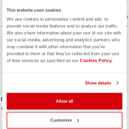
vigate_before
navigate_next
navigate_before
navigate_n
This website uses cookies
COMPARAR
COMPARAR
We use cookies to personalise content and ads, to
provide social media features and to analyse our traffic.
We also share information about your use of our site with
sell
40% OFF
our social media, advertising and analytics partners who
may combine it with other information that you’ve
provided to them or that they’ve collected from your use
of their services as specified on our
Cookies Policy
.
Show details
DIFESA THERMAL CAP
#GIRO109 TAPPA CAP
Allow all
49,95 €
16,20 €
27,00 €
Customize
Gorra de ciclismo tradicional en
homenaje a las ciudades más