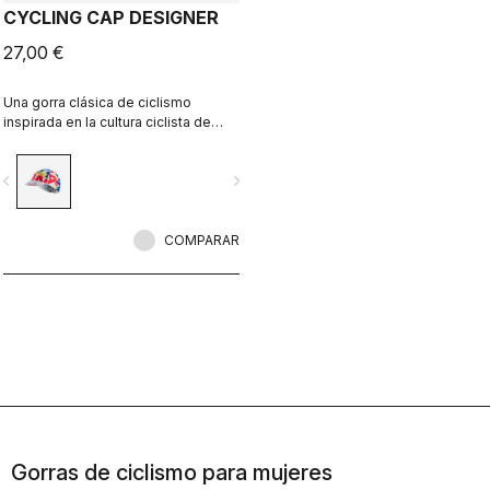
CYCLING CAP DESIGNER
27,00 €
Una gorra clásica de ciclismo
inspirada en la cultura ciclista de
Girona y su identidad local.
Diseñada en colaboración con R-
vigate_before
navigate_next
A/D.
COMPARAR
Gorras de ciclismo para mujeres