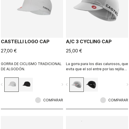
CASTELLI LOGO CAP
A/C 3 CYCLING CAP
27,00 €
25,00 €
GORRA DE CICLISMO TRADICIONAL
La gorra para los días calurosos, que
DE ALGODÓN.
evita que el sol entre por las rejillas
de ventilación del casco y te
mantiene fresco.
vigate_before
navigate_next
navigate_before
navigate_n
COMPARAR
COMPARAR