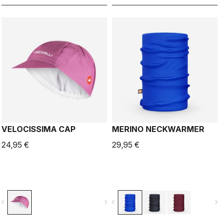
VELOCISSIMA CAP
MERINO NECKWARMER
24,95 €
29,95 €
vigate_before
navigate_next
navigate_before
navigate_n