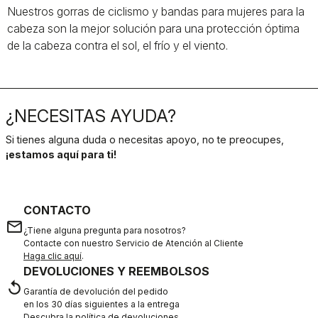
Nuestros gorras de ciclismo y bandas para mujeres para la
cabeza son la mejor solución para una protección óptima
de la cabeza contra el sol, el frío y el viento.
¿NECESITAS AYUDA?
Si tienes alguna duda o necesitas apoyo, no te preocupes,
¡estamos aquí para ti!
CONTACTO
email
¿Tiene alguna pregunta para nosotros?
Contacte con nuestro Servicio de Atención al Cliente
Haga clic aquí
.
DEVOLUCIONES Y REEMBOLSOS
replay
Garantía de devolución del pedido
en los 30 días siguientes a la entrega
Descubra la política de devoluciones