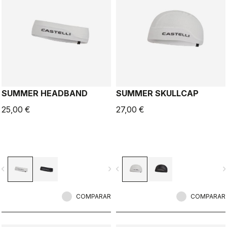
SUMMER HEADBAND
SUMMER SKULLCAP
25,00 €
27,00 €
vigate_before
navigate_next
navigate_before
navigate_n
COMPARAR
COMPARAR