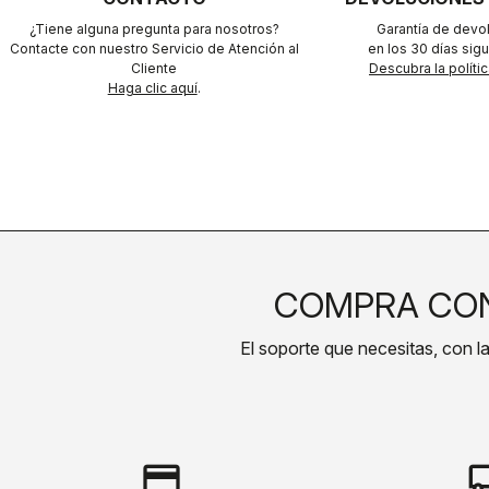
¿Tiene alguna pregunta para nosotros?
Garantía de devo
Contacte con nuestro Servicio de Atención al
en los 30 días sigu
Cliente
Descubra la políti
Haga clic aquí
.
COMPRA CON
El soporte que necesitas, con la 
credit_card
local_s