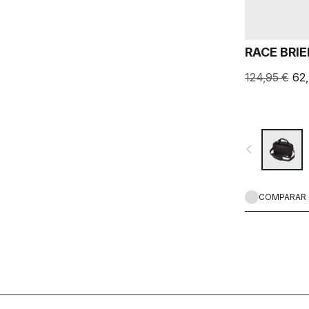
RACE BRI
124,95 €
62
navigate_before
COMPARAR