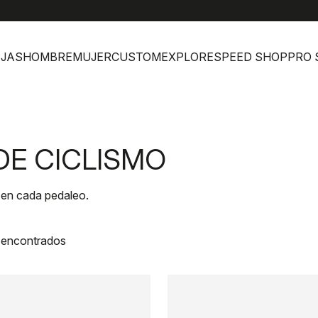
help
Atenci
JAS
HOMBRE
MUJER
CUSTOM
EXPLORE
SPEED SHOP
PRO 
DE CICLISMO
 en cada pedaleo.
 encontrados