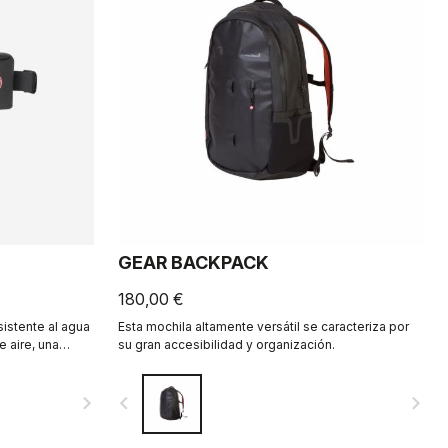
GEAR BACKPACK
180,00 €
istente al agua
Esta mochila altamente versátil se caracteriza por
e aire, una
su gran accesibilidad y organización.
ibomba, todo
navigate_next
navigate_before
navigate_next