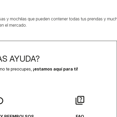
sas y mochilas que pueden contener todas tus prendas y mucho 
en el mercado.
AS AYUDA?
 no te preocupes,
¡estamos aquí para ti!
lay
quiz
 Y REEMBOLSOS
FAQ