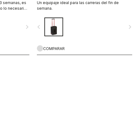
 3 semanas, es
Un equipaje ideal para las carreras del fin de
do lo necesario
semana.
matológicas y
.
navigate_next
navigate_before
navigate_next
COMPARAR