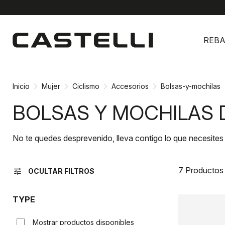
Ir
Saltar
al
a
REBA
contenido
la
navegación
Inicio
Mujer
Ciclismo
Accesorios
Bolsas-y-mochilas
BOLSAS Y MOCHILAS 
No te quedes desprevenido, lleva contigo lo que necesites
7 Productos
tune
OCULTAR FILTROS
TYPE
Mostrar productos disponibles