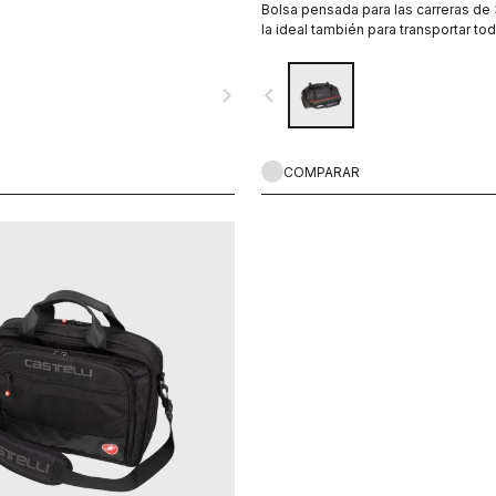
Bolsa pensada para las carreras de
la ideal también para transportar to
para las diferentes condiciones cli
para los diferentes tipos de terreno
navigate_next
navigate_before
COMPARAR