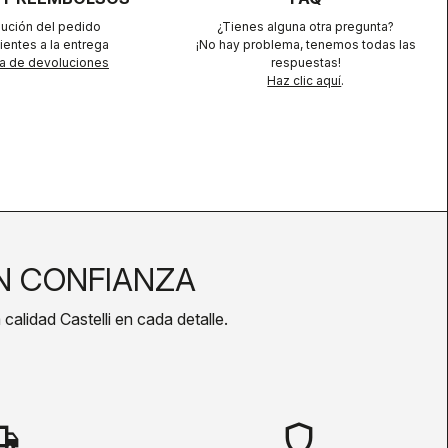
lución del pedido
¿Tienes alguna otra pregunta?
ientes a la entrega
¡No hay problema, tenemos todas las
ca de devoluciones
respuestas!
Haz clic aquí
.
 CONFIANZA
calidad Castelli en cada detalle.
hipping
shield