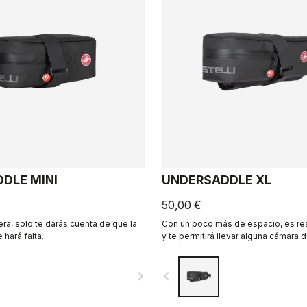
DLE MINI
UNDERSADDLE XL
50,00 €
era, solo te darás cuenta de que la
Con un poco más de espacio, es res
 hará falta.
y te permitirá llevar alguna cámara d
multiherramienta e incluso una min
bien guardado debajo de tu sillín.
navigate_next
navigate_before