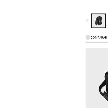
navigate_before
COMPARAR