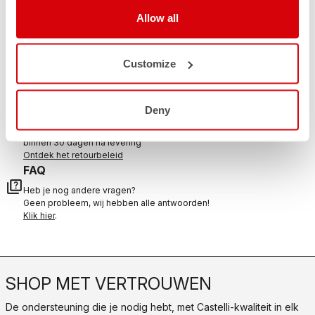
Allow all
NEEM CONTACT MET ONS OP
email
Customize
Heb je een vraag voor ons?
Neem contact op met onze klantenservice
Klik hier
.
RETOURNEREN EN TERUGBETALINGEN
Deny
replay
Retourneren gegarandeerd
binnen 30 dagen na levering
Ontdek het retourbeleid
FAQ
quiz
Heb je nog andere vragen?
Geen probleem, wij hebben alle antwoorden!
Klik hier
.
SHOP MET VERTROUWEN
De ondersteuning die je nodig hebt, met Castelli-kwaliteit in elk