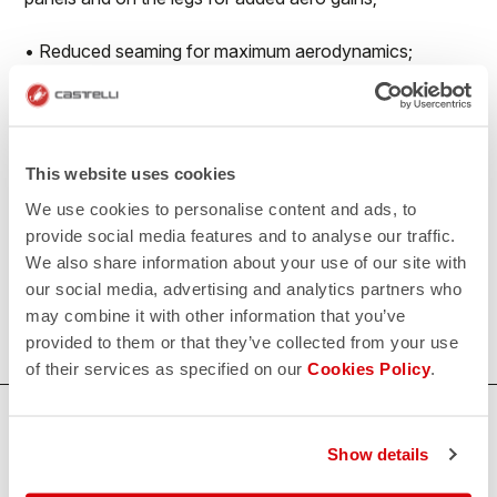
• Reduced seaming for maximum aerodynamics;
• No-sew race number window to prevent number
flapping in the wind;
This website uses cookies
• Extra-long legs with flat leg endings with PU grip
We use cookies to personalise content and ads, to
elastic on the inside.
provide social media features and to analyse our traffic.
We also share information about your use of our site with
500€/piece. Minimum order: 10 pieces.
our social media, advertising and analytics partners who
may combine it with other information that you’ve
Do you need more information? Contact us at
provided to them or that they’ve collected from your use
info@castelli-cycling.com
of their services as specified on our
Cookies Policy
.
HULP NODIG?
Show details
Als je twijfelt of je ondersteuning nodig hebt, maak je geen
zorgen,
wij zijn er voor je!