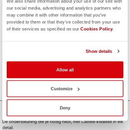
We also share information about your use of our site with
our social media, advertising and analytics partners who
may combine it with other information that you’ve
NEEM CONTACT MET ONS OP
email
provided to them or that they’ve collected from your use
Heb je een vraag voor ons?
of their services as specified on our
Cookies Policy
.
Neem contact op met onze klantenservice
Klik hier
.
RETOURNEREN EN TERUGBETALINGEN
replay
Retourneren gegarandeerd
Show details
binnen 30 dagen na levering
Ontdek het retourbeleid
FAQ
Allow all
quiz
Heb je nog andere vragen?
Geen probleem, wij hebben alle antwoorden!
Klik hier
.
Customize
Deny
SHOP MET VERTROUWEN
De ondersteuning die je nodig hebt, met Castelli-kwaliteit in elk
detail.