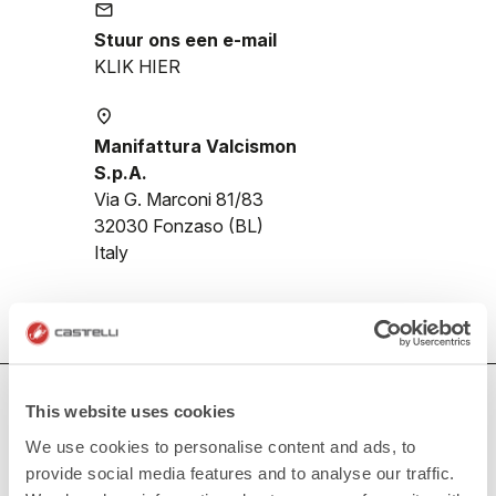
email
Stuur ons een e-mail
KLIK HIER
place
Manifattura Valcismon
S.p.A.
Via G. Marconi 81/83
32030 Fonzaso (BL)
Italy
HULP NODIG?
This website uses cookies
Als je twijfelt of je ondersteuning nodig hebt, maak je geen
We use cookies to personalise content and ads, to
zorgen,
wij zijn er voor je!
provide social media features and to analyse our traffic.