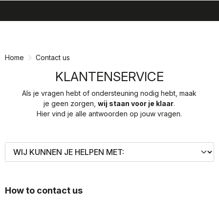
search
menu
shopping_cart
Ga
Ga
naar
naar
inhoud
navigatie
Home
Contact us
KLANTENSERVICE
Als je vragen hebt of ondersteuning nodig hebt, maak
je geen zorgen,
wij staan voor je klaar
.
Hier vind je alle antwoorden op jouw vragen.
How to contact us