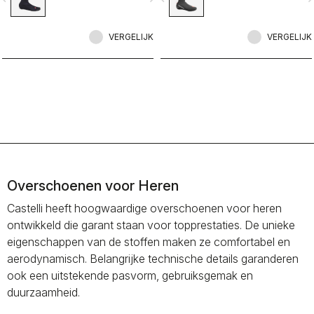
gecombineerd met een volledige
Polartec® Power Stretch®
VERGELIJK
binnenlaag om onze warmste
VERGELIJK
overschoen ooit te maken.
Overschoenen voor Heren
Castelli heeft hoogwaardige overschoenen voor heren
ontwikkeld die garant staan voor topprestaties. De unieke
eigenschappen van de stoffen maken ze comfortabel en
aerodynamisch. Belangrijke technische details garanderen
ook een uitstekende pasvorm, gebruiksgemak en
duurzaamheid.