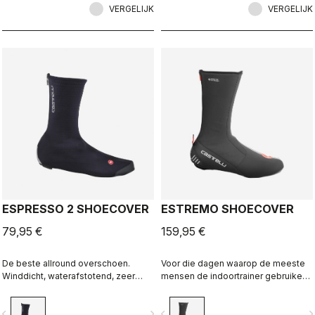
achterkant zorgt ervoor dat de
VERGELIJK
VERGELIJK
overschoen perfect past.
ESPRESSO 2 SHOECOVER
ESTREMO SHOECOVER
79,95 €
159,95 €
De beste allround overschoen.
Voor die dagen waarop de meeste
Winddicht, waterafstotend, zeer
mensen de indoortrainer gebruiken.
ademend, warm en gemakkelijk aan
We hebben een fleece-gevoerde
en uit te trekken. Voor racefiets en
GORE-TEX INFINIUM™
vigate_before
navigate_next
navigate_before
navigate_n
gravel.
WINDSTOPPER® buitenlaag