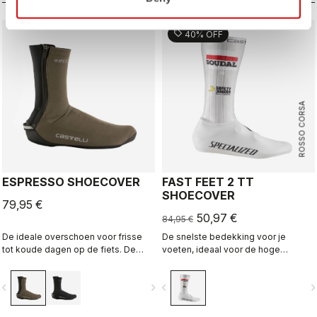
veelzijdige overschoen voor alle
omstandigheden.
sell
40% OFF
ROSSO CORSA
ESPRESSO SHOECOVER
FAST FEET 2 TT
SHOECOVER
79,95 €
50,97 €
84,95 €
De ideale overschoen voor frisse
De snelste bedekking voor je
tot koude dagen op de fiets. De
voeten, ideaal voor de hoge
GORE-TEX INFINIUM™
snelheden van tijdritten.
WINDSTOPPER®-stof laat vocht
vigate_before
navigate_next
navigate_before
navigate_n
ontsnappen, houdt warmte binnen
en stoot lichte regen en opspattend
water af. De rekbare neopreen