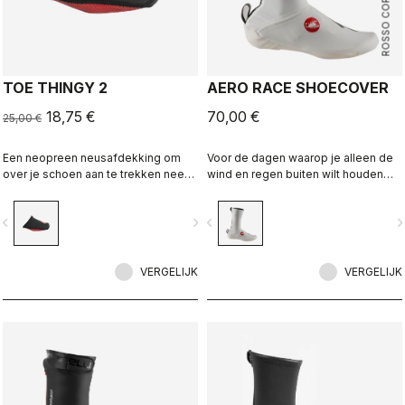
ROSSO CORSA
TOE THINGY 2
AERO RACE SHOECOVER
18,75 €
70,00 €
25,00 €
Een neopreen neusafdekking om
Voor de dagen waarop je alleen de
over je schoen aan te trekken neemt
wind en regen buiten wilt houden
de kou weg. Het is verrassend
zonder extra volume. De dunne,
effectief, en je kunt het gewoon op
rekbare stof vormt zich naar de
vigate_before
navigate_next
navigate_before
navigate_n
je schoen laten zitten.
schoen voor een perfecte,
aerodynamische pasvorm terwijl het
de wind en nattigheid tegenhoudt.
VERGELIJK
VERGELIJK