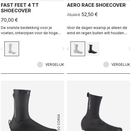
FAST FEET 4 TT
AERO RACE SHOECOVER
SHOECOVER
52,50 €
70,00 €
70,00 €
De snelste bedekking voor je
Voor de dagen waarop je alleen de
voeten, ontworpen voor de hoge
wind en regen buiten wilt houden
snelheden van een tijdrit.
zonder extra volume. De dunne,
rekbare stof vormt zich naar de
vigate_before
navigate_next
navigate_before
navigate_n
schoen voor een perfecte,
aerodynamische pasvorm terwijl het
de wind en nattigheid tegenhoudt.
VERGELIJK
VERGELIJK
ROSSO CORSA