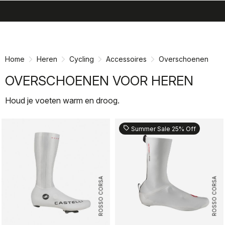
search
menu
shopping_cart
Ga
Ga
naar
naar
inhoud
navigatie
Home
Heren
Cycling
Accessoires
Overschoenen
OVERSCHOENEN VOOR HEREN
Houd je voeten warm en droog.
sell
Summer Sale 25% Off
ROSSO CORSA
ROSSO CORSA