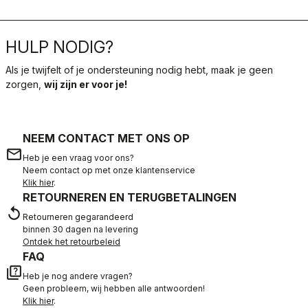
HULP NODIG?
Als je twijfelt of je ondersteuning nodig hebt, maak je geen
zorgen,
wij zijn er voor je!
NEEM CONTACT MET ONS OP
email
Heb je een vraag voor ons?
Neem contact op met onze klantenservice
Klik hier
.
RETOURNEREN EN TERUGBETALINGEN
replay
Retourneren gegarandeerd
binnen 30 dagen na levering
Ontdek het retourbeleid
FAQ
quiz
Heb je nog andere vragen?
Geen probleem, wij hebben alle antwoorden!
Klik hier
.