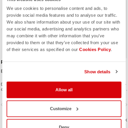
We use cookies to personalise content and ads, to
provide social media features and to analyse our traffic.
We also share information about your use of our site with
our social media, advertising and analytics partners who
ROSSO CORSA
may combine it with other information that you’ve
provided to them or that they’ve collected from your use
of their services as specified on our
Cookies Policy
.
PERFETTO SHOECOVER
UNLIMITED SHOECOVER
89,95 €
64,95 €
Show details
De Perfetto Overschoen is
De overschoen voor al je Unlimited-
ontworpen met hetzelfde
avonturen. Warme fleece-gevoerde
Allow all
doelgerichte design als de hele
stof met een DWR-behandeling om
Perfetto-lijn, waaronder de Gabba,
je warm en droog te houden. De
vigate_before
navigate_next
navigate_before
navigate_n
met een focus op prestaties,
lange rits en rekbare stof maken ze
Customize
uitzonderlijke ademend vermogen,
gemakkelijk aan te trekken over
een nauwsluitende pasvorm en
bulky MTB- of gravel schoenen en
uitstekende waterbescherming
VERGELIJK
zorgen voor een perfecte pasvorm
VERGELIJK
tegen opspattend water. Een
die niet knelt.
Deny