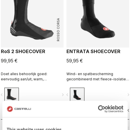
ROSSO CORSA
RoS 2 SHOECOVER
ENTRATA SHOECOVER
99,95 €
59,95 €
Doet alles behoorlijk goed:
Wind- en spatbescherming
eenvoudig aan/uit, warm,
gecombineerd met fleece-isolatie
spatwaterbestendig, ademend.
maken de Entrata functioneel en
Ontworpen als een uitstekende
eenvoudig, terwijl je voeten lekker
vigate_before
navigate_next
navigate_before
navigate_n
allround prestatie-overschoen.
warm blijven.
VERGELIJK
VERGELIJK
This website uses cookies