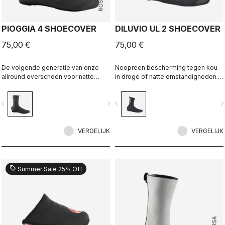
PIOGGIA 4 SHOECOVER
DILUVIO UL 2 SHOECOVER
75,00 €
75,00 €
De volgende generatie van onze
Neopreen bescherming tegen kou
allround overschoen voor natte
in droge of natte omstandigheden.
omstandigheden. De stretch
Race- of gravelpasvorm.
pasvorm en fleece voering maken
vigate_before
navigate_next
navigate_before
navigate_n
dit een warme, comfortabele
overschoen in droge
omstandigheden, en voor maximale
bescherming in natte
VERGELIJK
VERGELIJK
omstandigheden.
sell
Summer Sale 25% Off