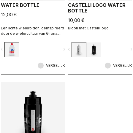
WATER BOTTLE
CASTELLI LOGO WATER
BOTTLE
12,00 €
10,00 €
Een lichte wielerbidon, geïnspireerd
Bidon met Castelli logo.
door de wielercultuur van Girona.
Ontworpen in samenwerking met R-
A/D.
vigate_before
navigate_next
navigate_before
navigate_n
VERGELIJK
VERGELIJK