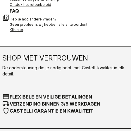
Ontdek het retourbeleid
FAQ
quiz
Heb je nog andere vragen?
Geen probleem, wij hebben alle antwoorden!
Klik hier
.
SHOP MET VERTROUWEN
De ondersteuning die je nodig hebt, met Castelli-kwaliteit in elk
detail.
credit_card
FLEXIBELE EN VEILIGE BETALINGEN
local_shipping
VERZENDING BINNEN 3/5 WERKDAGEN
shield
CASTELLI GARANTIE EN KWALITEIT