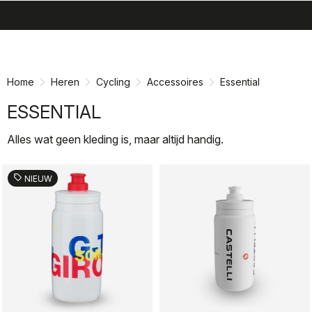
search
menu
shopping_cart
Ga
Ga
naar
naar
inhoud
navigatie
Home
Heren
Cycling
Accessoires
Essential
ESSENTIAL
Alles wat geen kleding is, maar altijd handig.
sell
NIEUW