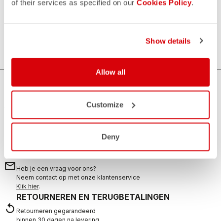
of their services as specified on our
Cookies Policy
.
Essential
Alles wat geen kleding is, maar altijd handig is. Waterflessen,
handdoeken en 'sweatsets'
Show details
Allow all
HULP NODIG?
Customize
Als je twijfelt of je ondersteuning nodig hebt, maak je geen
zorgen,
wij zijn er voor je!
Deny
NEEM CONTACT MET ONS OP
email
Heb je een vraag voor ons?
Neem contact op met onze klantenservice
Klik hier
.
RETOURNEREN EN TERUGBETALINGEN
replay
Retourneren gegarandeerd
binnen 30 dagen na levering