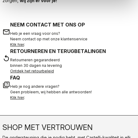
zorgen,
wij zijn er voor je!
NEEM CONTACT MET ONS OP
email
Heb je een vraag voor ons?
Neem contact op met onze klantenservice
Klik hier
.
RETOURNEREN EN TERUGBETALINGEN
replay
Retourneren gegarandeerd
binnen 30 dagen na levering
Ontdek het retourbeleid
FAQ
quiz
Heb je nog andere vragen?
Geen probleem, wij hebben alle antwoorden!
Klik hier
.
SHOP MET VERTROUWEN
De ondersteuning die je nodig hebt, met Castelli-kwaliteit in elk