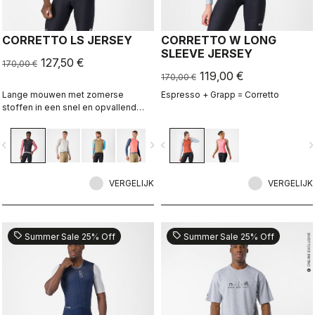
CORRETTO LS JERSEY
CORRETTO W LONG
SLEEVE JERSEY
127,50 €
170,00 €
119,00 €
170,00 €
Lange mouwen met zomerse
Espresso + Grapp = Corretto
stoffen in een snel en opvallend
ontwerp
vigate_before
navigate_next
navigate_before
navigate_n
VERGELIJK
VERGELIJK
sell
sell
Summer Sale 25% Off
Summer Sale 25% Off