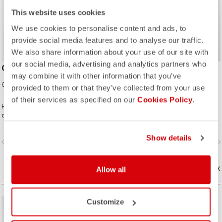
This website uses cookies
We use cookies to personalise content and ads, to
provide social media features and to analyse our traffic.
We also share information about your use of our site with
our social media, advertising and analytics partners who
CORRETTO LS TEE
CORRETTO HOODY
may combine it with other information that you’ve
45,00 €
75,00 €
60,00 €
100,00 €
provided to them or that they’ve collected from your use
of their services as specified on our
Cookies Policy
.
Het soort T-shirt dat je elke dag wilt
Dit is cycling lifestyle op zijn best.
dragen — want Castelli
vertegenwoordigen stopt niet zodra
je van de fiets stapt.
Show details
vigate_before
navigate_next
navigate_before
navigate_n
VERGELIJK
Allow all
VERGELIJK
Customize
sell
40% OFF