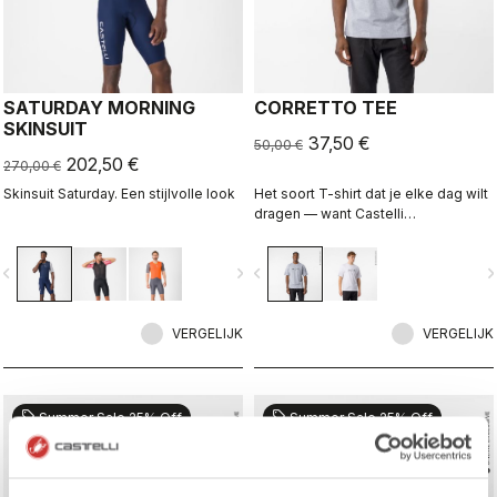
SATURDAY MORNING
CORRETTO TEE
SKINSUIT
37,50 €
50,00 €
202,50 €
270,00 €
Skinsuit Saturday. Een stijlvolle look
Het soort T-shirt dat je elke dag wilt
dragen — want Castelli
vertegenwoordigen stopt niet zodra
je van de fiets stapt.
vigate_before
navigate_next
navigate_before
navigate_n
VERGELIJK
VERGELIJK
sell
sell
Summer Sale 25% Off
Summer Sale 25% Off