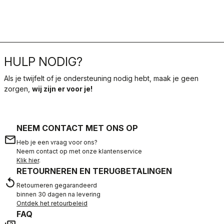
HULP NODIG?
Als je twijfelt of je ondersteuning nodig hebt, maak je geen
zorgen,
wij zijn er voor je!
NEEM CONTACT MET ONS OP
email
Heb je een vraag voor ons?
Neem contact op met onze klantenservice
Klik hier
.
RETOURNEREN EN TERUGBETALINGEN
replay
Retourneren gegarandeerd
binnen 30 dagen na levering
Ontdek het retourbeleid
FAQ