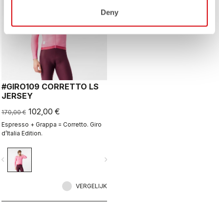
Deny
#GIRO109 CORRETTO LS
JERSEY
102,00 €
170,00 €
Espresso + Grappa = Corretto. Giro
d’Italia Edition.
vigate_before
navigate_next
VERGELIJK