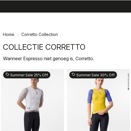
search
menu
shopping_cart
Ga
Ga
naar
naar
inhoud
navigatie
Home
Corretto Collection
COLLECTIE CORRETTO
Wanneer Espresso niet genoeg is, Corretto.
sell
sell
Summer Sale 25% Off
Summer Sale 30% Off