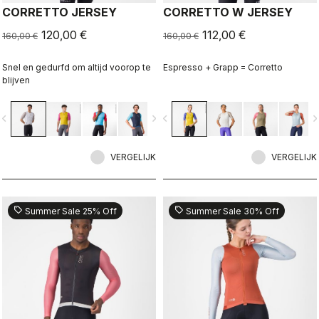
CORRETTO JERSEY
CORRETTO W JERSEY
120,00 €
112,00 €
160,00 €
160,00 €
Snel en gedurfd om altijd voorop te
Espresso + Grapp = Corretto
blijven
vigate_before
navigate_next
navigate_before
navigate_n
VERGELIJK
VERGELIJK
sell
sell
Summer Sale 25% Off
Summer Sale 30% Off