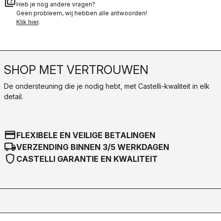
quiz
Heb je nog andere vragen?
Geen probleem, wij hebben alle antwoorden!
Klik hier
.
SHOP MET VERTROUWEN
De ondersteuning die je nodig hebt, met Castelli-kwaliteit in elk
detail.
credit_card
FLEXIBELE EN VEILIGE BETALINGEN
local_shipping
VERZENDING BINNEN 3/5 WERKDAGEN
shield
CASTELLI GARANTIE EN KWALITEIT