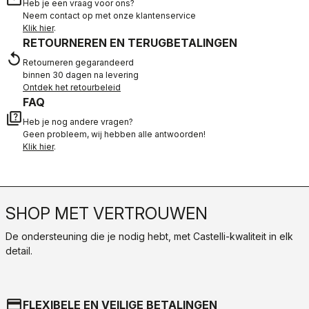
Heb je een vraag voor ons?
Neem contact op met onze klantenservice
Klik hier
.
RETOURNEREN EN TERUGBETALINGEN
replay
Retourneren gegarandeerd
binnen 30 dagen na levering
Ontdek het retourbeleid
FAQ
quiz
Heb je nog andere vragen?
Geen probleem, wij hebben alle antwoorden!
Klik hier
.
SHOP MET VERTROUWEN
De ondersteuning die je nodig hebt, met Castelli-kwaliteit in elk
detail.
credit_card
FLEXIBELE EN VEILIGE BETALINGEN