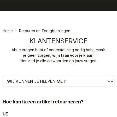
search
menu
shopping_cart
Ga
Ga
naar
naar
inhoud
navigatie
Home
Retouren en Terugbetalingen
KLANTENSERVICE
Als je vragen hebt of ondersteuning nodig hebt, maak
je geen zorgen,
wij staan voor je klaar
.
Hier vind je alle antwoorden op jouw vragen.
Hoe kan ik een artikel retourneren?
UE