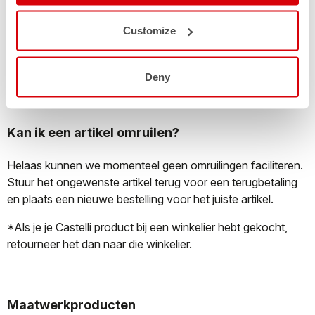
plaatsen van je bestelling.
Zodra we de terugbetaling hebben verwerkt, ontvang je een
Customize
e-mail ter bevestiging van de terugbetaling. Het kan een
paar dagen duren voordat de transactie zichtbaar is op je
bankrekening, afhankelijk van je bank.
Deny
Kan ik een artikel omruilen?
Helaas kunnen we momenteel geen omruilingen faciliteren.
Stuur het ongewenste artikel terug voor een terugbetaling
en plaats een nieuwe bestelling voor het juiste artikel.
*Als je je Castelli product bij een winkelier hebt gekocht,
retourneer het dan naar die winkelier.
Maatwerkproducten