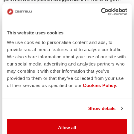
terugbetaling uitgevoerd.
Waar is mijn retourzending?
This website uses cookies
We use cookies to personalise content and ads, to
Het is mogelijk om de verzendstatus van een retourzending
provide social media features and to analyse our traffic.
te volgen via de website van de koerier die de service
We also share information about your use of our site with
uitvoert, door eenvoudigweg het trackingnummer in te
our social media, advertising and analytics partners who
voeren dat je op het retourlabel vindt.
may combine it with other information that you’ve
provided to them or that they’ve collected from your use
of their services as specified on our
Cookies Policy
.
Wanneer ontvang ik mijn terugbetaling?
De terugbetaling wordt uitgevoerd nadat de retourzending
Show details
is ontvangen. Indien het geretourneerde artikel aan de
vereisten voldoet, wordt het binnen 10 dagen terugbetaald
Allow all
via dezelfde betaalmethode die je hebt gebruikt bij het