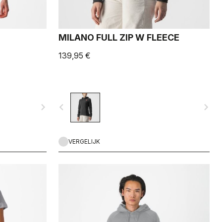
MILANO FULL ZIP W FLEECE
139,95 €
navigate_next
navigate_before
navigate_next
VERGELIJK