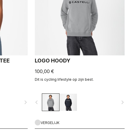
 TEE
LOGO HOODY
100,00 €
Dit is cycling lifestyle op zijn best.
navigate_next
navigate_before
navigate_next
VERGELIJK