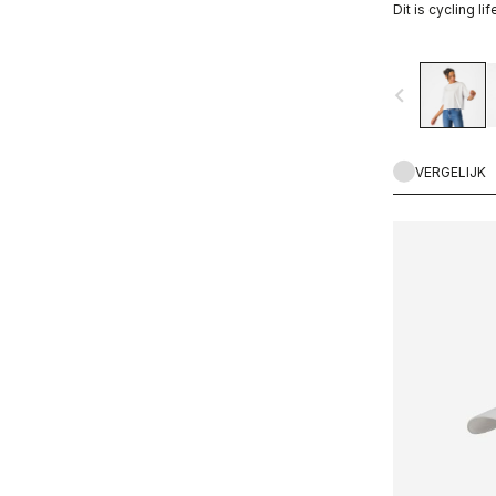
Dit is cycling li
navigate_before
VERGELIJK