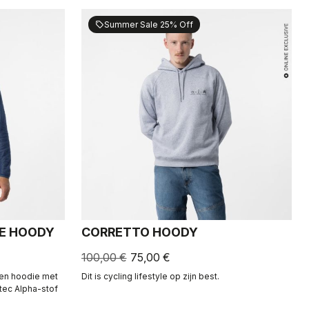
Summer Sale 25% Off
sell
CE HOODY
CORRETTO HOODY
100,00 €
75,00 €
. Een hoodie met
Dit is cycling lifestyle op zijn best.
tec Alpha-stof