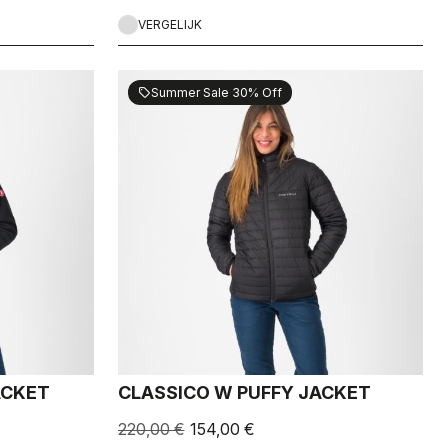
VERGELIJK
Summer Sale 30% Off
sell
ACKET
CLASSICO W PUFFY JACKET
220,00 €
154,00 €