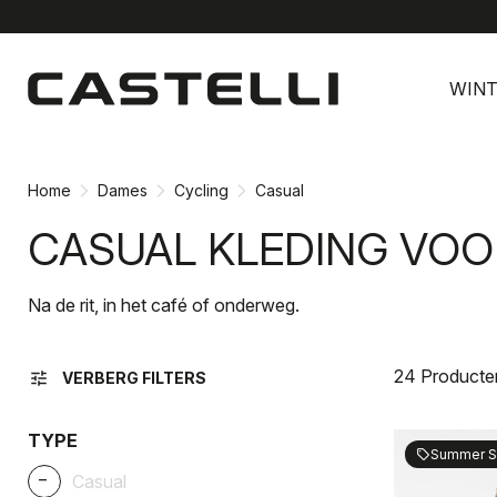
Ga
Ga
naar
naar
WINT
inhoud
navigatie
Home
Dames
Cycling
Casual
CASUAL KLEDING VO
Na de rit, in het café of onderweg.
24 Producte
tune
VERBERG FILTERS
TYPE
Summer S
sell
_
Casual