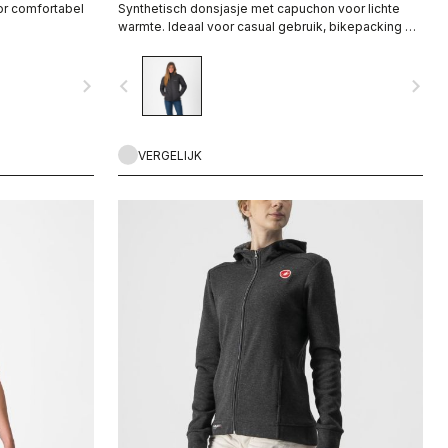
or comfortabel
Synthetisch donsjasje met capuchon voor lichte
warmte. Ideaal voor casual gebruik, bikepacking of
herstelmomenten.
navigate_next
navigate_before
navigate_next
VERGELIJK