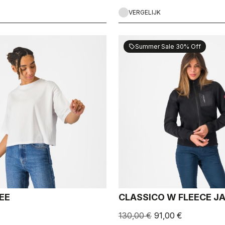
VERGELIJK
Summer Sale 30% Off
sell
EE
CLASSICO W FLEECE J
130,00 €
91,00 €