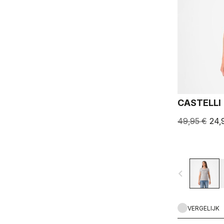
CASTELLI 
49,95 €
24,
navigate_before
VERGELIJK