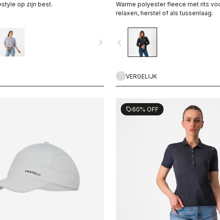
festyle op zijn best.
Warme polyester fleece met rits vo
relaxen, herstel of als tussenlaag.
navigate_next
navigate_before
VERGELIJK
60% OFF
sell