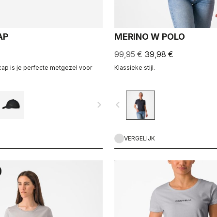
AP
MERINO W POLO
99,95 €
39,98 €
ap is je perfecte metgezel voor
Klassieke stijl.
navigate_next
navigate_before
VERGELIJK