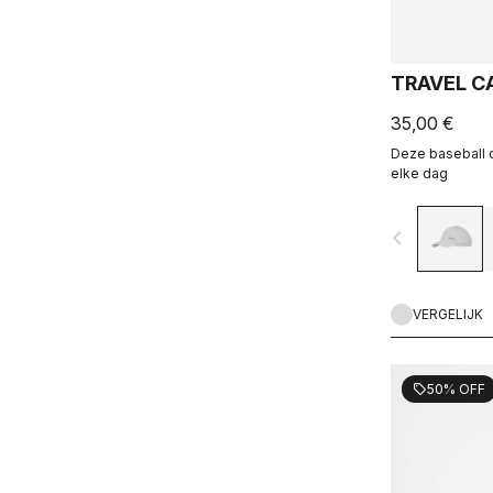
TRAVEL C
35,00 €
Deze baseball c
elke dag
navigate_before
VERGELIJK
50% OFF
sell