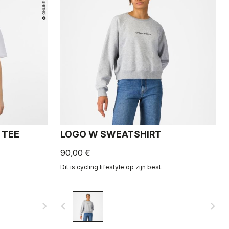
 TEE
LOGO W SWEATSHIRT
90,00 €
Dit is cycling lifestyle op zijn best.
navigate_next
navigate_before
navigate_next