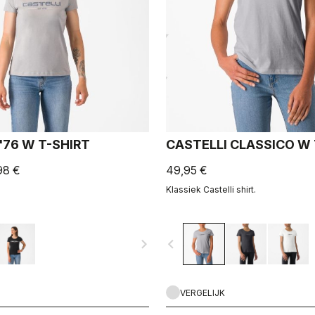
'76 W T-SHIRT
CASTELLI CLASSICO W
98 €
49,95 €
Klassiek Castelli shirt.
navigate_next
navigate_before
VERGELIJK