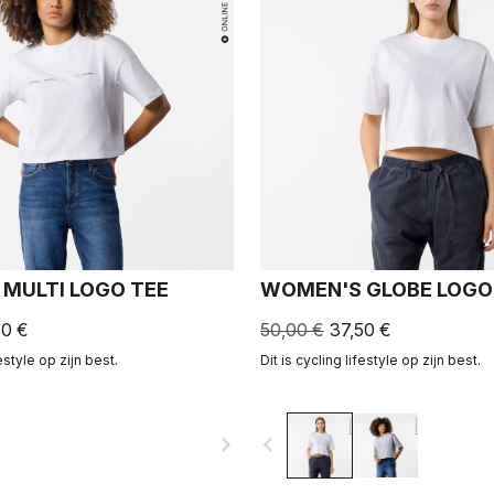
MULTI LOGO TEE
WOMEN'S GLOBE LOGO
50 €
50,00 €
37,50 €
festyle op zijn best.
Dit is cycling lifestyle op zijn best.
navigate_next
navigate_before