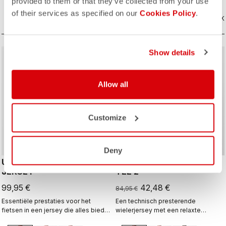
casual short buiten het fietsen.
provided to them or that they’ve collected from your use
of their services as specified on our
Cookies Policy
.
VERGELIJK
VERGELIJK
Show details
sell
50% OFF
Allow all
Customize
Deny
UNLIMITED ENTRATA
TRAIL TECH LONGSLEEVE
JERSEY
TEE 2
99,95 €
42,48 €
84,95 €
Essentiële prestaties voor het
Een technisch presterende
fietsen in een jersey die alles biedt
wielerjersey met een relaxte
wat je nodig hebt, ongeacht het
pasvorm voor stijl en comfort.