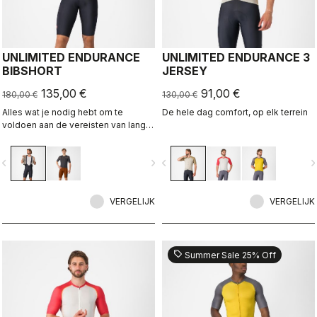
UNLIMITED ENDURANCE
UNLIMITED ENDURANCE 3
BIBSHORT
JERSEY
135,00 €
91,00 €
180,00 €
130,00 €
Alles wat je nodig hebt om te
De hele dag comfort, op elk terrein
voldoen aan de vereisten van lange
ritten op gravel. Ongeëvenaard
comfort en extra opbergruimte.
vigate_before
navigate_next
navigate_before
navigate_n
VERGELIJK
VERGELIJK
sell
Summer Sale 25% Off