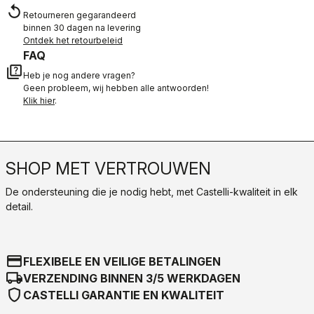
replay
Retourneren gegarandeerd
binnen 30 dagen na levering
Ontdek het retourbeleid
FAQ
quiz
Heb je nog andere vragen?
Geen probleem, wij hebben alle antwoorden!
Klik hier
.
SHOP MET VERTROUWEN
De ondersteuning die je nodig hebt, met Castelli-kwaliteit in elk
detail.
credit_card
FLEXIBELE EN VEILIGE BETALINGEN
local_shipping
VERZENDING BINNEN 3/5 WERKDAGEN
shield
CASTELLI GARANTIE EN KWALITEIT