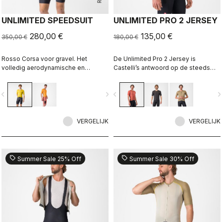
UNLIMITED SPEEDSUIT
UNLIMITED PRO 2 JERSEY
280,00 €
135,00 €
350,00 €
180,00 €
Rosso Corsa voor gravel. Het
De Unlimited Pro 2 Jersey is
volledig aerodynamische en
Castelli’s antwoord op de steeds
functionele gravel-racepak
hogere eisen van gravelrenners die
op zoek zijn naar elk
vigate_before
navigate_next
navigate_before
navigate_n
prestatievoordeel, zonder de ziel
van de sport te verliezen
VERGELIJK
VERGELIJK
sell
sell
Summer Sale 25% Off
Summer Sale 30% Off