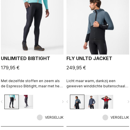
UNLIMITED BIBTIGHT
FLY UNLTD JACKET
179,95 €
249,95 €
Met dezelfde stoffen en zeem als
Licht maar warm, dankzij een
de Espresso Bibtight, maar met het
geweven winddichte buitenschaal
extra gemak van zijzakken.
over een microgrid-fleece
Thermoflex-stof is ideaal voor
binnenkant. Functioneel op de fiets,
vigate_before
navigate_next
navigate_before
navigate_n
koele tot koude omstandigheden.
casual naast de fiets.
VERGELIJK
VERGELIJK