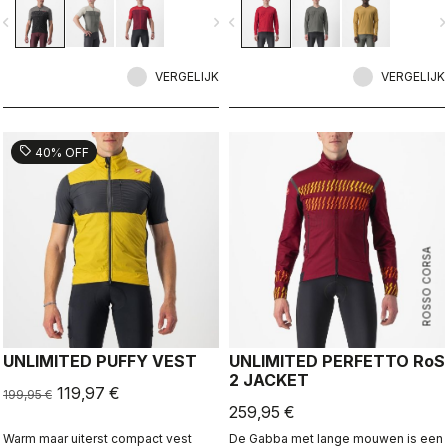
terrein, met een neutrale pasvorm.
Perfect voor een avontuurlijke
vigate_before
navigate_next
navigate_before
navigate_n
dagtocht, ongeacht welke fiets je
kiest of op welk oppervlak je rijdt.
Deze jersey biedt oneindige
VERGELIJK
mogelijkheden.
VERGELIJK
sell
40% OFF
ROSSO CORSA
UNLIMITED PUFFY VEST
UNLIMITED PERFETTO RoS
2 JACKET
119,97 €
199,95 €
259,95 €
Warm maar uiterst compact vest
De Gabba met lange mouwen is een