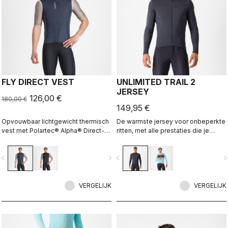
FLY DIRECT VEST
UNLIMITED TRAIL 2
JERSEY
126,00 €
180,00 €
149,95 €
Opvouwbaar lichtgewicht thermisch
De warmste jersey voor onbeperkte
vest met Polartec® Alpha® Direct-
ritten, met alle prestaties die je
isolatie.
verwacht en nodig hebt.
vigate_before
navigate_next
navigate_before
navigate_n
VERGELIJK
VERGELIJK