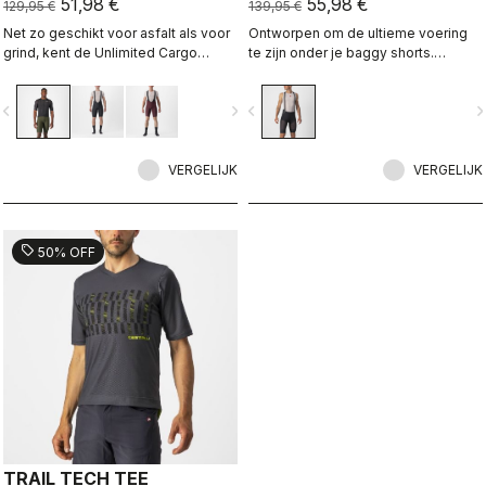
51,98 €
55,98 €
129,95 €
139,95 €
Net zo geschikt voor asfalt als voor
Ontworpen om de ultieme voering
grind, kent de Unlimited Cargo
te zijn onder je baggy shorts.
Bibshort geen grenzen. Deze short
Voorzien van de uiterst
met vier zakken is klaar voor je
comfortabele Progetto X2 Air
vigate_before
navigate_next
navigate_before
navigate_n
volgende avontuur.
naadloze zeem in de coolste
minimalistische short, met drie
zakken aan de achterkant.
VERGELIJK
VERGELIJK
sell
50% OFF
TRAIL TECH TEE