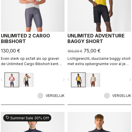
UNLIMITED 2 CARGO
UNLIMITED ADVENTURE
BIBSHORT
BAGGY SHORT
130,00 €
75,00 €
100,00 €
Even sterk op asfalt als op gravel:
Lichtgewicht, duurzame baggy short
de Unlimited Cargo Bibshort kent
met extra opbergruimte voor al je
geen grenzen. Deze wielerbroek
avontuurlijke ritten.
met vier zakken is klaar voor je
vigate_before
navigate_next
navigate_before
navigate_n
volgende avontuur
VERGELIJK
VERGELIJK
sell
Summer Sale 30% Off