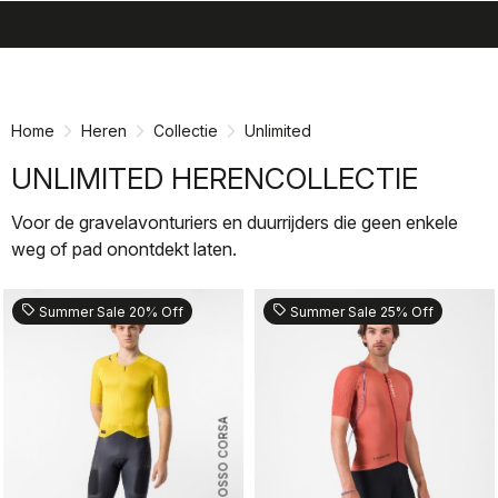
search
menu
shopping_cart
Ga
Ga
naar
naar
inhoud
navigatie
Home
Heren
Collectie
Unlimited
UNLIMITED HERENCOLLECTIE
Voor de gravelavonturiers en duurrijders die geen enkele
weg of pad onontdekt laten.
sell
sell
Summer Sale 20% Off
Summer Sale 25% Off
ROSSO CORSA