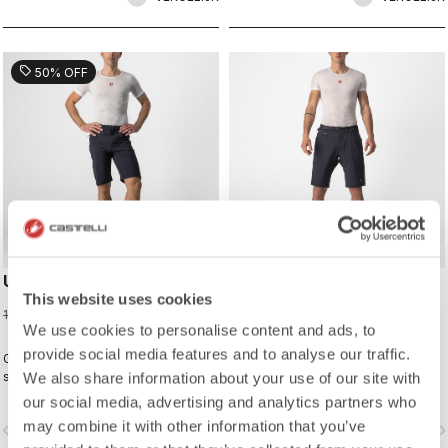
die niet knelt.
sell
50% OFF
UNLIMITED BAGGY SHORT
UNLIMITED TRAIL BAGGY
This website uses cookies
SHORT
59,98 €
119,95 €
We use cookies to personalise content and ads, to
149,95 €
provide social media features and to analyse our traffic.
Geniet van de look van een baggy-
Deze prestatiegerichte baggy short
short zonder het gevoel, dankzij de
is gemaakt van ultralichte
We also share information about your use of our site with
slankere pasvorm en stretch
stretchgeweven stof en heeft
our social media, advertising and analytics partners who
geweven stof. Geschikt voor lange
verstelbare ventilatie om je koel te
may combine it with other information that you’ve
vigate_before
navigate_next
navigate_before
navigate_n
afstandsritten, maar ook stijlvol als
houden.