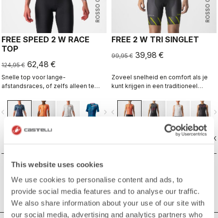
ROSSO CORSA
ROSSO CORSA
FREE SPEED 2 W RACE
FREE 2 W TRI SINGLET
TOP
39,98 €
99,95 €
62,48 €
124,95 €
Snelle top voor lange-
Zoveel snelheid en comfort als je
afstandsraces, of zelfs alleen te
kunt krijgen in een traditioneel
gebruiken voor het onderdeel voor
mouwloos triatlonshirt.
verbeterde aerodynamische
vigate_before
navigate_next
navigate_before
navigate_n
prestaties. Inclusief een bevestiging
om aan je short te bevestigen.
VERGELIJK
VERGELIJK
This website uses cookies
We use cookies to personalise content and ads, to
provide social media features and to analyse our traffic.
We also share information about your use of our site with
our social media, advertising and analytics partners who