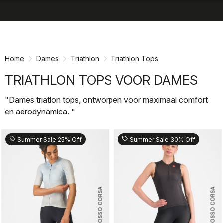
search
menu
shopping_cart
Ga
Ga
naar
naar
inhoud
navigatie
Home
Dames
Triathlon
Triathlon Tops
TRIATHLON TOPS VOOR DAMES
"Dames triatlon tops, ontworpen voor maximaal comfort
en aerodynamica. "
sell
sell
Summer Sale 25% Off
Summer Sale 30% Off
ROSSO CORSA
ROSSO CORSA