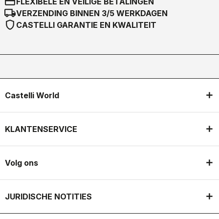
credit_card
FLEXIBELE EN VEILIGE BETALINGEN
local_shipping
VERZENDING BINNEN 3/5 WERKDAGEN
shield
CASTELLI GARANTIE EN KWALITEIT
Castelli World
KLANTENSERVICE
Volg ons
JURIDISCHE NOTITIES