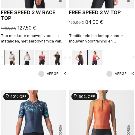
FREE SPEED 3 W RACE
FREE SPEED 3 W TOP
TOP
84,00 €
120,00 €
127,50 €
170,00 €
Top met korte mouwen voor alle
Traditionele triatlontop zonder
afstanden, met aerodynamica van
mouwen voor training en
ons Free Sanremo 3 W Short
wedstrijden.
Sleeve-pak.
vigate_before
navigate_next
navigate_before
navigate_n
VERGELIJK
VERGELIJK
sell
sell
50% OFF
60% OFF