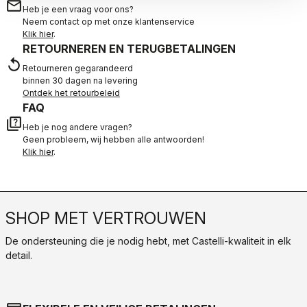
email
Heb je een vraag voor ons?
Neem contact op met onze klantenservice
Klik hier
.
RETOURNEREN EN TERUGBETALINGEN
replay
Retourneren gegarandeerd
binnen 30 dagen na levering
Ontdek het retourbeleid
FAQ
quiz
Heb je nog andere vragen?
Geen probleem, wij hebben alle antwoorden!
Klik hier
.
SHOP MET VERTROUWEN
De ondersteuning die je nodig hebt, met Castelli-kwaliteit in elk
detail.