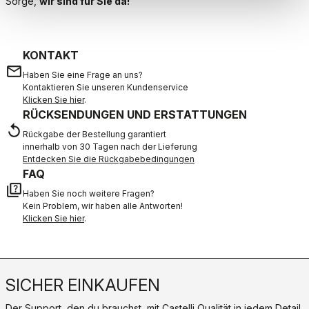
Sorge,
wir sind für Sie da!
KONTAKT
email
Haben Sie eine Frage an uns?
Kontaktieren Sie unseren Kundenservice
Klicken Sie hier
.
RÜCKSENDUNGEN UND ERSTATTUNGEN
replay
Rückgabe der Bestellung garantiert
innerhalb von 30 Tagen nach der Lieferung
Entdecken Sie die Rückgabebedingungen
FAQ
quiz
Haben Sie noch weitere Fragen?
Kein Problem, wir haben alle Antworten!
Klicken Sie hier
.
SICHER EINKAUFEN
Der Support, den du brauchst, mit Castelli Qualität in jedem Detail.