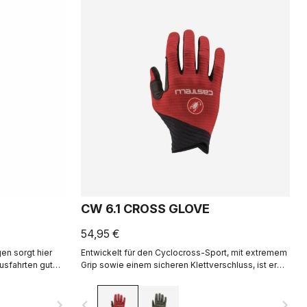
CW 6.1 CROSS GLOVE
54,95 €
n sorgt hier
Entwickelt für den Cyclocross-Sport, mit extremem
usfahrten gut
Grip sowie einem sicheren Klettverschluss, ist er
hwertigem
auch für Fahrten bei kühlem Wetter gut geeignet,
er Innenhand
wenn ein Sommerhandschuh nicht ganz ausreicht.
navigate_next
navigate_before
navigate_next
e für noch mehr