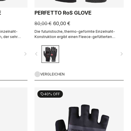
E
PERFETTO RoS GLOVE
80,00 €
60,00 €
inzelnaht-
Die futuristische, thermo-geformte Einzelnaht-
, der sehr
Konstruktion ergibt einen Fleece-gefütterten
chlank
Handschuh, der winddicht und wasserabweisend,
ist.
warm, schlank geschnitten und extrem komfortabel
navigate_next
navigate_before
navigate_next
ist.
VERGLEICHEN
40% OFF
sell