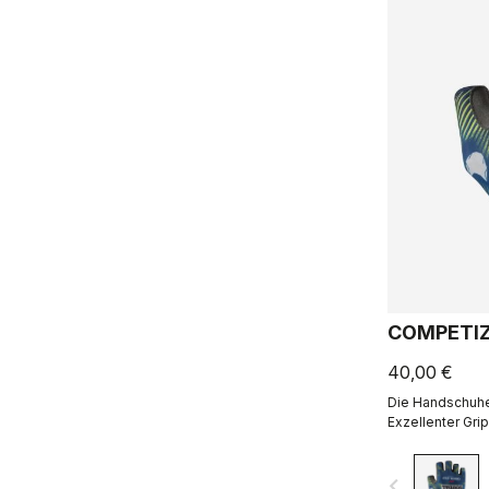
COMPETIZ
40,00 €
Die Handschuhe 
Exzellenter Grip
Handflächen im 
navigate_before