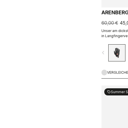
ARENBERG
60,00 €
45,
Unser am dicks
in Langfingerve
MTB- und jeglic
Temperaturen.
navigate_before
VERGLEICH
Summer S
sell