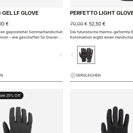
 GEL LF GLOVE
PERFETTO LIGHT GLOV
00 €
70,00 €
52,50 €
ten gepolsterter Sommerhandschuh
Die futuristische thermo-geformte E
rsion – wie geschaffen für Gravel-,
Konstruktion ergibt einen Handschuh
he (Rennrad-)Einsätze bei kühleren
leicht, klein verstaubar, winddicht, s
geschnitten und extrem komfortabel 
navigate_next
navigate_before
EN
VERGLEICHEN
ale 25% Off