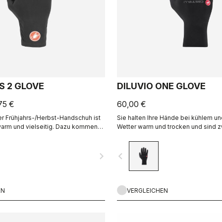
S 2 GLOVE
DILUVIO ONE GLOVE
75 €
60,00 €
er Frühjahrs-/Herbst-Handschuh ist
Sie halten Ihre Hände bei kühlem u
arm und vielseitig. Dazu kommen
Wetter warm und trocken und sind 
nder Grip und der Thermo-
verbesserter Fingerfühligkeit nur ha
 aufgerautem Fleece-Material.
sonst üblich. Hochwertiges Neopren 
navigate_next
navigate_before
an den Handflächen und verklebte 
Nähte sorgen für zusätzlichen Komfo
EN
VERGLEICHEN