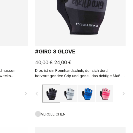
#GIRO 3 GLOVE
40,00 €
24,00 €
nd nassem
Dies ist ein Rennhandschuh, der sich durch
zwecks
hervorragenden Grip und genau das richtige Maß an
lb so dick wie
Polsterung auszeichnet.
mit Silikongrip
navigate_next
navigate_before
navigate_next
wasserdichte
rt.
VERGLEICHEN