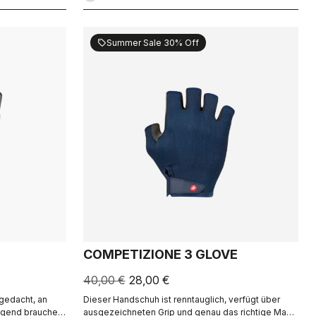
Summer Sale 30% Off
sell
COMPETIZIONE 3 GLOVE
40,00 €
28,00 €
 gedacht, an
Dieser Handschuh ist renntauglich, verfügt über
ngend brauchen
ausgezeichneten Grip und genau das richtige Maß