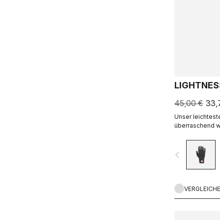
LIGHTNES
45,00 €
33,
Unser leichtest
überraschend w
ein hervorrage
Handrücken aus
navigate_before
VERGLEICH