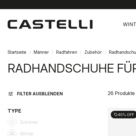
Zu
Zu
Inhalt
Navigation
WINT
springen
springen
Startseite
Männer
Radfahren
Zubehör
Radhandsch
RADHANDSCHUHE FÜ
26 Produkte
tune
FILTER AUSBLENDEN
TYPE
40% OFF
sell
Sommer
Winter