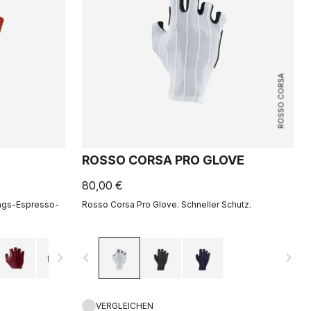
ROSSO CORSA
ROSSO CORSA PRO GLOVE
80,00 €
ings-Espresso-
Rosso Corsa Pro Glove. Schneller Schutz.
navigate_next
navigate_before
navigate_next
VERGLEICHEN