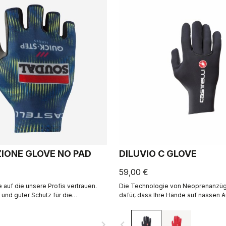
IONE GLOVE NO PAD
DILUVIO C GLOVE
59,00 €
auf die unsere Profis vertrauen.
Die Technologie von Neoprenanzüge
 und guter Schutz für die
dafür, dass Ihre Hände auf nassen A
Falle eines Sturzes.
geschützt unterwegs sind. Aus hoc
Neopren mit Silikon-Besätzen an d
navigate_next
navigate_before
sowie wasserdicht verklebten Näht