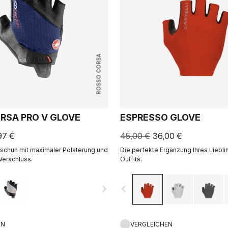
ROSSO CORSA
RSA PRO V GLOVE
ESPRESSO GLOVE
97 €
45,00 €
36,00 €
schuh mit maximaler Polsterung und
Die perfekte Ergänzung Ihres Liebl
Verschluss.
Outfits.
navigate_next
navigate_before
EN
VERGLEICHEN