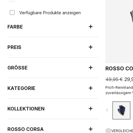
Verfügbare Produkte anzeigen
FARBE
PREIS
GRÖSSE
ROSSO CO
49,95 €
29,
KATEGORIE
Profi-Rennhand
zuverlässigem 
KOLLEKTIONEN
navigate_before
ROSSO CORSA
VERGLEICH