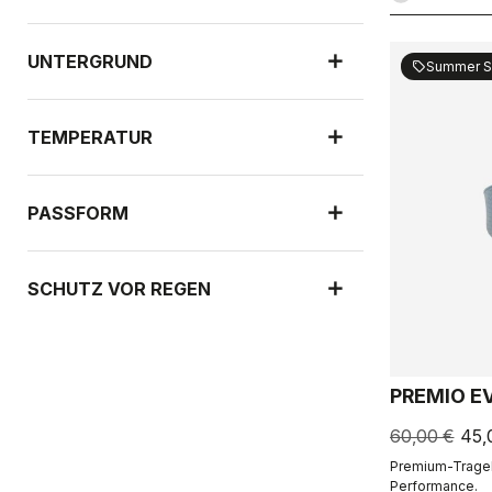
UNTERGRUND
Summer S
sell
TEMPERATUR
PASSFORM
SCHUTZ VOR REGEN
WINDSCHUTZ
PREMIO E
60,00 €
45,
Premium-Tragek
Performance.