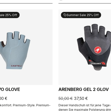
ale 25% Off
Summer Sale 25% Off
sell
VO GLOVE
ARENBERG GEL 2 GLOV
00 €
50,00 €
37,50 €
omfort. Premium-Style. Premium-
Dieser Handschuh ist für jene Tage
denen Sie maximale Polsterung dri