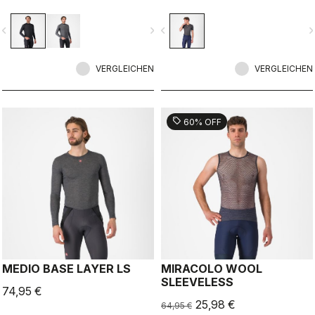
Bedingungen.
vigate_before
navigate_next
navigate_before
navigate_n
VERGLEICHEN
VERGLEICHEN
sell
60% OFF
MEDIO BASE LAYER LS
MIRACOLO WOOL
SLEEVELESS
74,95 €
25,98 €
64,95 €