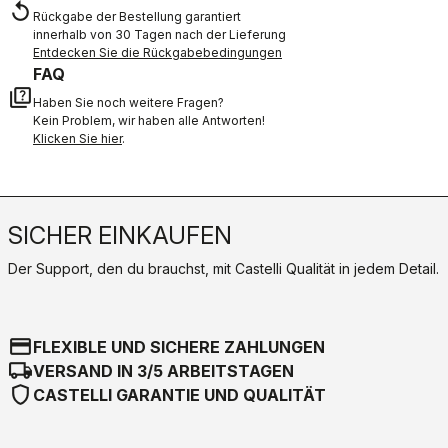
replay
Rückgabe der Bestellung garantiert
innerhalb von 30 Tagen nach der Lieferung
Entdecken Sie die Rückgabebedingungen
FAQ
quiz
Haben Sie noch weitere Fragen?
Kein Problem, wir haben alle Antworten!
Klicken Sie hier
.
SICHER EINKAUFEN
Der Support, den du brauchst, mit Castelli Qualität in jedem Detail.
credit_card
FLEXIBLE UND SICHERE ZAHLUNGEN
local_shipping
VERSAND IN 3/5 ARBEITSTAGEN
shield
CASTELLI GARANTIE UND QUALITÄT