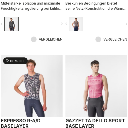
Mittelstarke Isolation und maximale
Bei kühlen Bedingungen bietet
Feuchtigkeitsregulierung bei kühlen
seine Netz-Konstruktion die Wärme
Bedingungen.
von Wolle, wird aber bei hoher
Belastungsintensität nicht
vigate_before
navigate_next
navigate_before
navigate_n
durchnässt.
VERGLEICHEN
VERGLEICHEN
sell
60% OFF
ESPRESSO R-A/D
GAZZETTA DELLO SPORT
BASELAYER
BASE LAYER