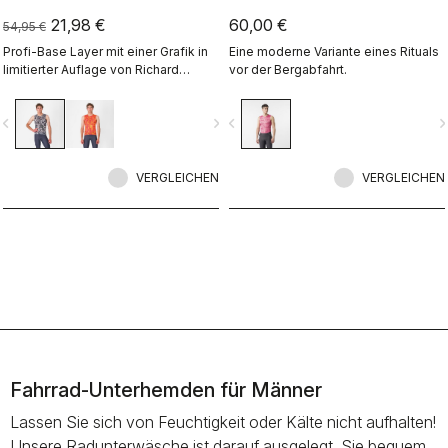
21,98 €
60,00 €
54,95 €
Profi-Base Layer mit einer Grafik in
Eine moderne Variante eines Rituals
limitierter Auflage von Richard
vor der Bergabfahrt.
Pearce.
vigate_before
navigate_next
navigate_before
navigate_n
VERGLEICHEN
VERGLEICHEN
Fahrrad-Unterhemden für Männer
Lassen Sie sich von Feuchtigkeit oder Kälte nicht aufhalten!
Unsere Radunterwäsche ist darauf ausgelegt, Sie bequem