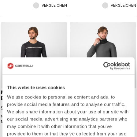
VERGLEICHEN
VERGLEICHEN
This website uses cookies
MERINO SEAMLESS
FLANDERS 2 HIGH NECK
We use cookies to personalise content and ads, to
BASELAYER
WARMER
provide social media features and to analyse our traffic.
99,95 €
99,95 €
We also share information about your use of our site with
Nahtloser Komfort mit einer leichten
Unser wärmstes Baselayer mit
our social media, advertising and analytics partners who
Merinowollmischung. Ideal für
integriertem nahtlosem Halswärmer.
may combine it with other information that you’ve
Wärme und
Feuchtigkeitsmanagement an kalten
provided to them or that they’ve collected from your use