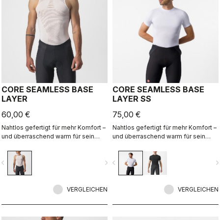
CORE SEAMLESS BASE
CORE SEAMLESS BASE
LAYER
LAYER SS
60,00 €
75,00 €
Nahtlos gefertigt für mehr Komfort –
Nahtlos gefertigt für mehr Komfort –
und überraschend warm für sein
und überraschend warm für sein
Gewicht: dieses Baselayer ist ideal
Gewicht: dieses Baselayer ist ideal
bei kühlen Bedingungen und bietet
bei kühlen Bedingungen und bietet
vigate_before
navigate_next
navigate_before
navigate_n
ein hervorragendes
ein hervorragendes
Feuchtigkeitsmanagement.
Feuchtigkeitsmanagement.
VERGLEICHEN
VERGLEICHEN