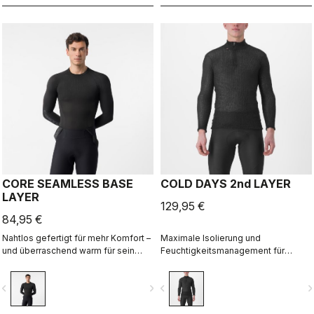
CORE SEAMLESS BASE
COLD DAYS 2nd LAYER
LAYER
129,95 €
84,95 €
Nahtlos gefertigt für mehr Komfort –
Maximale Isolierung und
und überraschend warm für sein
Feuchtigkeitsmanagement für
Gewicht: dieses Baselayer ist ideal
Ausfahrten bei Kälte, als
bei kühlen Bedingungen und bietet
Zwischenschicht zwischen
vigate_before
navigate_next
navigate_before
navigate_n
ein hervorragendes
Baselayer und Jacke.
Feuchtigkeitsmanagement.