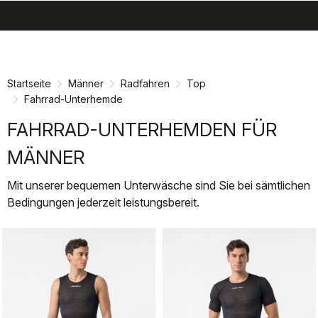
search
menu
shopping_cart
Zu
Zu
Inhalt
Navigation
springen
springen
Startseite
Männer
Radfahren
Top
Fahrrad-Unterhemde
FAHRRAD-UNTERHEMDEN FÜR
MÄNNER
Mit unserer bequemen Unterwäsche sind Sie bei sämtlichen
Bedingungen jederzeit leistungsbereit.