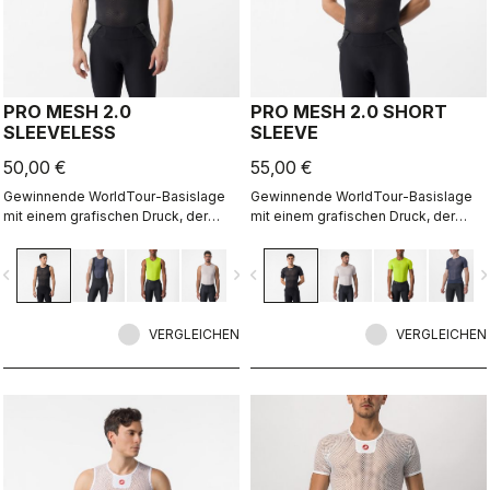
PRO MESH 2.0
PRO MESH 2.0 SHORT
SLEEVELESS
SLEEVE
50,00 €
55,00 €
Gewinnende WorldTour-Basislage
Gewinnende WorldTour-Basislage
mit einem grafischen Druck, der
mit einem grafischen Druck, der
deinen Stil von innen zeigt.
deinen Stil von innen zeigt.
vigate_before
navigate_next
navigate_before
navigate_n
VERGLEICHEN
VERGLEICHEN