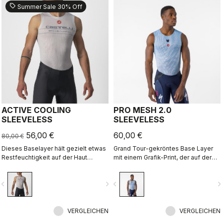
sell
Summer Sale 30% Off
ACTIVE COOLING
PRO MESH 2.0
SLEEVELESS
SLEEVELESS
56,00 €
60,00 €
80,00 €
Dieses Baselayer hält gezielt etwas
Grand Tour-gekröntes Base Layer
Restfeuchtigkeit auf der Haut
mit einem Grafik-Print, der auf der
zurück, um Sie an heißen Tagen per
Innenseite echten Style zeigt.
Verdunstungeffekt aktiv kühlen zu
vigate_before
navigate_next
navigate_before
navigate_n
können.
VERGLEICHEN
VERGLEICHEN