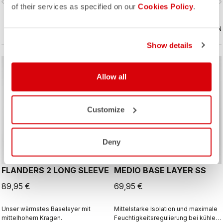
vigate_before
navigate_next
navigate_before
navigate_n
Tagen, damit Sie sich wohl fühlen.
of their services as specified on our
Cookies Policy
.
VERGLEICHEN
VERGLEICHEN
Show details
Allow all
Customize
Deny
FLANDERS 2 LONG SLEEVE
MEDIO BASE LAYER SS
89,95 €
69,95 €
Unser wärmstes Baselayer mit
Mittelstarke Isolation und maximale
mittelhohem Kragen.
Feuchtigkeitsregulierung bei kühlen