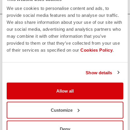
We use cookies to personalise content and ads, to
provide social media features and to analyse our traffic.
We also share information about your use of our site with
BRAUCHEN SIE HILFE?
our social media, advertising and analytics partners who
Wenn Sie Zweifel haben oder Unterstützung brauchen, keine
may combine it with other information that you’ve
Sorge,
wir sind für Sie da!
provided to them or that they’ve collected from your use
of their services as specified on our
Cookies Policy
.
KONTAKT
email
Haben Sie eine Frage an uns?
Show details
Kontaktieren Sie unseren Kundenservice
Klicken Sie hier
.
RÜCKSENDUNGEN UND ERSTATTUNGEN
Allow all
replay
Rückgabe der Bestellung garantiert
innerhalb von 30 Tagen nach der Lieferung
Entdecken Sie die Rückgabebedingungen
Customize
FAQ
quiz
Haben Sie noch weitere Fragen?
Kein Problem, wir haben alle Antworten!
Deny