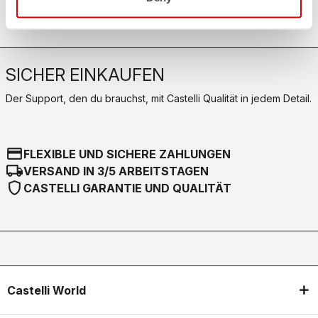
Klicken Sie hier
.
SICHER EINKAUFEN
Der Support, den du brauchst, mit Castelli Qualität in jedem Detail.
credit_card
FLEXIBLE UND SICHERE ZAHLUNGEN
local_shipping
VERSAND IN 3/5 ARBEITSTAGEN
shield
CASTELLI GARANTIE UND QUALITÄT
Castelli World