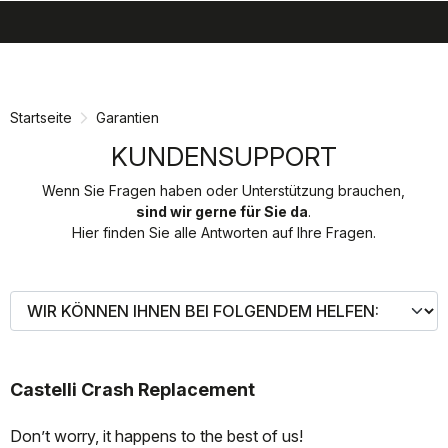
search
menu
shopping_cart
Zu
Zu
Inhalt
Navigation
springen
springen
Startseite
Garantien
KUNDENSUPPORT
Wenn Sie Fragen haben oder Unterstützung brauchen,
sind wir gerne für Sie da
.
Hier finden Sie alle Antworten auf Ihre Fragen.
Castelli Crash Replacement
Don’t worry, it happens to the best of us!