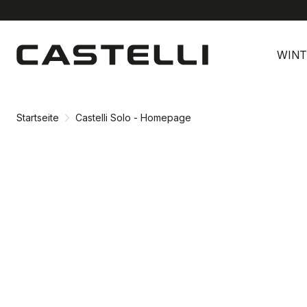
Zu
Zu
Inhalt
Navigation
WINT
springen
springen
Startseite
Castelli Solo - Homepage