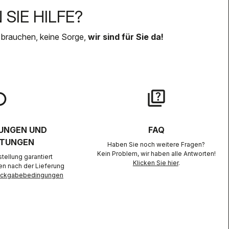
SIE HILFE?
 brauchen, keine Sorge,
wir sind für Sie da!
lay
quiz
UNGEN UND
FAQ
TUNGEN
Haben Sie noch weitere Fragen?
Kein Problem, wir haben alle Antworten!
ellung garantiert
Klicken Sie hier
.
en nach der Lieferung
Rückgabebedingungen