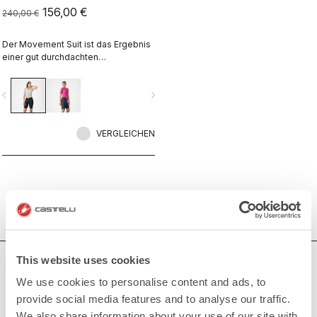
156,00 €
240,00 €
Der Movement Suit ist das Ergebnis
einer gut durchdachten
Entwicklungsleistung, die speziell
auf die Bedürfnisse von
vigate_before
navigate_next
leistungsorientierten
Radsportlerinnen zugeschnitten ist.
VERGLEICHEN
This website uses cookies
BRAUCHEN SIE HILFE?
We use cookies to personalise content and ads, to
Wenn Sie Zweifel haben oder Unterstützung brauchen, keine
provide social media features and to analyse our traffic.
Sorge,
wir sind für Sie da!
We also share information about your use of our site with