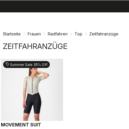
search
menu
shopping_cart
Zu
Zu
Inhalt
Navigation
springen
springen
Startseite
Frauen
Radfahren
Top
Zeitfahranzüge
ZEITFAHRANZÜGE
sell
Summer Sale 35% Off
MOVEMENT SUIT